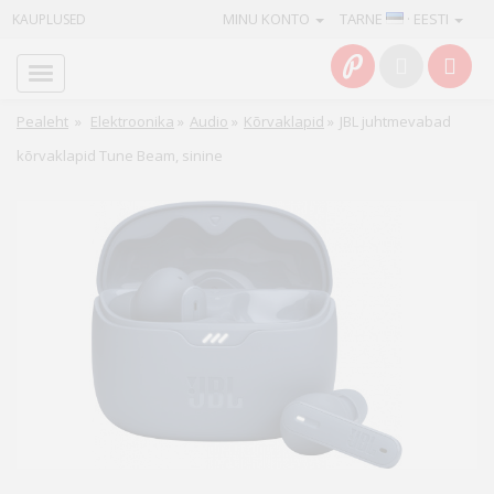
MINU KONTO
TARNE
· EESTI
KAUPLUSED
Avaleht
Info
Pealeht
»
Elektroonika
»
Audio
»
Kõrvaklapid
»
JBL juhtmevabad
kõrvaklapid Tune Beam, sinine
Teenused
Kaamerad
Fotokaubad
Arvuti
&
IT
Elektroonika