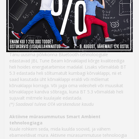
Juba aastakümneid on JBL seisnud hea selle eest, et
suurtes kontserdisaalides kõlav heli oleks kvaliteetne ja
võimas ning selle sama eesmärgiga on loodud ka nende
JBL kõrvaklappide heli – sügav ja võimas. Nutika disainiga 6
mm draiverid täiustavad kõrvaklappide varrega disaini,
tagades, et tunnetad pulseerivat rütmi.
Bluetooth 5.3 LE heli toega (*)
Tänu uusima põlvkonna Bluetooth-tehnoloogiale
edastavad JBL Tune Beam kõrvaklapid kõrge kvaliteediga
heli hoides energiatarbimise madalal. Lisaks võimaldab BT
5.3 edastada heli sõltumatult kumbagi kõrvaklappi, nii et
saad kasutada üht kõrvaklappi eraldi või mõlemat
kõrvaklappi korraga. Või jaga oma videoheli või muusikat
kõrvaklappe kandva sõbraga, kuna BT 5.3 võimaldab heli
sujuvalt mitmele kuulajale edastada.
(*) Saadaval tuleva OTA värskenduse kaudu
Aktiivne mürasummutus Smart Ambient
tehnoloogiaga
Kuule rohkem seda, mida kuulda soovid, ja vähem
ebameeldivat müra. Aktiivne mürasummutuse tehnoloogia