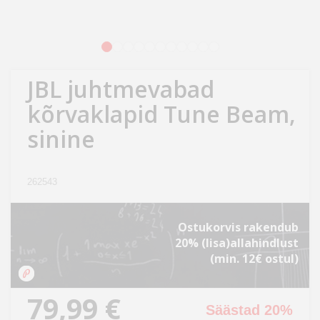
Kodu
&
aed
1
2
3
4
5
6
7
8
9
10
11
JBL juhtmevabad
Ilu
&
kõrvaklapid Tune Beam,
tervis
sinine
Sport
&
262543
hobi
Ostukorvis rakendub
Mänguasjad
20% (lisa)allahindlust
(min. 12€ ostul)
Auto
79,99 €
Säästad 20%