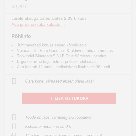
99,99 €
Järelmaksuga ostes alates
2,39 €
kuus
Ava järelmaksukalkulaator
Põhiinfo
Juhtmevabad kõrvasisesed kõrvaklapid
Võimas JBL Pure Bass heli & aktiivne mürasummutus
Töökindel Bluetooth 5.3 LE True Wireless ühendus
Ergonoomiline kuju, tolmu- ja veekindel disain
Aku kestab 12 tundi, laadimiskarp lisab veel 36 tundi
Osta kohe, viimased eksemplarid laos!
LISA OSTUKORVI
Toode on laos, tarneaeg 1-3 tööpäeva
Kohaletoimetamine al. 0 €
14 päeva tagastusõigus internetist ostmisel