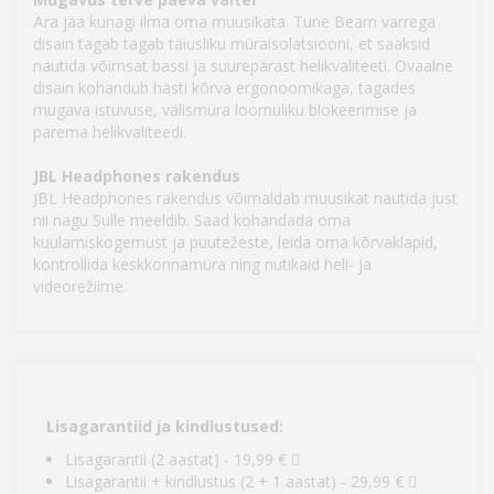
Ära jää kunagi ilma oma muusikata. Tune Beam varrega
disain tagab tagab täiusliku müraisolatsiooni, et saaksid
nautida võimsat bassi ja suurepärast helikvaliteeti. Ovaalne
disain kohandub hästi kõrva ergonoomikaga, tagades
mugava istuvuse, välismüra loomuliku blokeerimise ja
parema helikvaliteedi.
JBL Headphones rakendus
JBL Headphones rakendus võimaldab muusikat nautida just
nii nagu Sulle meeldib. Saad kohandada oma
kuulamiskogemust ja puutežeste, leida oma kõrvaklapid,
kontrollida keskkonnamüra ning nutikaid heli- ja
videorežiime.
Lisagarantiid ja kindlustused:
Lisagarantii (2 aastat) - 19,99 €
Lisagarantii + kindlustus (2 + 1 aastat) - 29,99 €