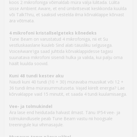
koos 2 mikrofoniga võimaldab müra välja lülitada. Lülita
sisse Ambient Aware, et end ümbritsevat keskkonda kuulda
või TalkThru, et saaksid vestelda ilma kõrvaklappe kõrvast
ära võtmata.
4 mikrofoni kristallselgeteks kõnedeks
Tune Beam on varustatud 4 mikrofoniga, nii et Su
vestluskaaslane kuuleb Sind alati täiusliku selgusega.
VoiceAware'iga saad juhtida kõrvaklappidesse tagasi
suunatava mikrofoni sisendi hulka ja valida, kui palju oma
häält kuulda soovid.
Kuni 48 tundi kestev aku
Naudi kuni 40 tundi (10 + 30) müravaba muusikat või 12 +
36 tundi ilma mürasummutuseta. Vajad kiirelt energia? Lae
kõrvaklappe vaid 15 minutit, et saada 4 tundi kuulamisaega.
Vee- ja tolmukindel
Ära lase end heidutada halvast ilmast. Tänu IP54 vee- ja
tolmukindlusele peab Tune Beam vastu nii hoogsale
treeningule kui vihmasajule.
Mugavus terve päeva vältel