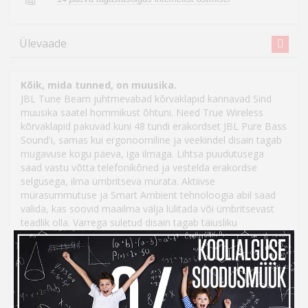
14
Ülevaade
Kõik, mida tunned, on muusika.
JBL Tune Beam juhtmevabad kõrvaklapid kannavad Sind
muusika saatel hommikust õhtuni. Need True Wireless
kõrvaklapid pakuvad kuni 48 tundi erakordset JBL Pure Bass
Sound'i, samas kui ergonoomiline ja veekindel disain tagab
mugavuse kogu päeva, iga ilmaga. Lihtsa puudutusega
saad vastu võtta telefonikõned ja vestelda erakordse
selgusega, ilma ümbritseva mürata. Aktiivse
mürasummutuse ja Smart Ambient tehnoloogia abil saad
valida, kas soovid maailma välja lülitada või ümbritsevast
teadlik olla. Varrega suletud disain tagab täiusliku
müraisolatsiooni ja kindla istuvuse. Mis kõige parem, JBL
Headphones rakendus võimaldab kogu kuulamiskogemust
isikupärastada. Püsi oma maailmaga ühenduses, nii nagu
Sina soovid.
JBL Pure Bass heli