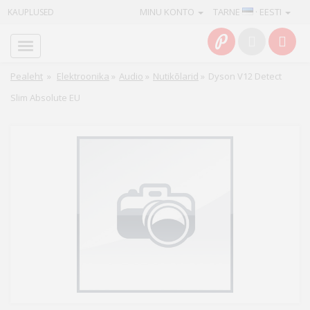
MINU KONTO
TARNE
· EESTI
KAUPLUSED
Avaleht
Info
Pealeht
»
Elektroonika
»
Audio
»
Nutikõlarid
»
Dyson V12 Detect
Slim Absolute EU
Teenused
Kaamerad
Fotokaubad
Arvuti
&
IT
Elektroonika