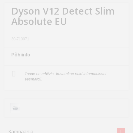
Kodu
Dyson V12 Detect Slim
&
Absolute EU
aed
Ilu
30-710071
&
tervis
Põhiinfo
Sport
&
Toode on arhiivis, kuvatakse vaid informatiivsel
eesmärgil.
hobi
Mänguasjad
Auto
Kampaania