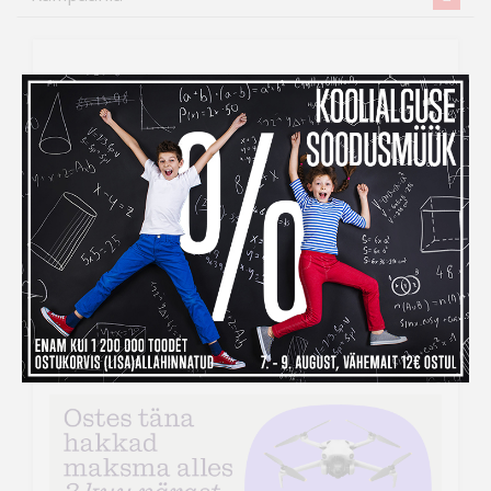
Inbank järelmaksuga ostes
maksad kauba eest alles
detsembris
Kui ihaldatud kaupade tellimiseks peaks raha nappima,
siis
Inbank järelmaksu abiga saad soovitud kauba
kohe kätte, aga maksma hakkad alles
detsembris!
Järelmaksu taotlemise protsess on lihtne –
veebikaubamaja ostukorvis tuleb makseviisiks valida
“Maksa järelmaksuga” ning seejärel täita kõik vajalikud
väljad.