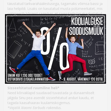
täiustatud tarkvarahäälestusega, tagamaks võimsa bassi ja
laia helipildi. Lisaks on kasutatud musta polümeerkatet, mis
optimeerib kõrgeid sagedusi, et saavutada tasakaalustatud
heli.
Qualcomm® aptX™ kadudeta heli*
Xiaomi Buds 5 toetab Qualcomm® aptX™ kadudeta
helikodeeringut 16-bitise/44,1 kHz HD-kadudeta heli ja
väiksema edastuskaoga. See tagab loomutruu heli, mis
jäädvustab ja taasesitab kõik nüansid ja detailid.
*Toetatud valitud Xiaomi nutitelefonidega.
Harman AudioEFX Expert häälestus
Harman AudioEFX ühendab helitarkvara ja häälestamise
Harmani ja Xiaomi ekspertide koostöös, et tagada
kvaliteetne heli ja meeldivam kuulmiskogemus.
Sisseehitatud ruumiline heli*
Need kõrvaklapid suudavad tuvastada ja dünaamiliselt
jälgida Sinu pea asendit sisseehitatud anduri kaudu, et
tagada kaasahaarav kuulamiskogemus.
*Vajalik Xiaomi Earbuds rakendus.