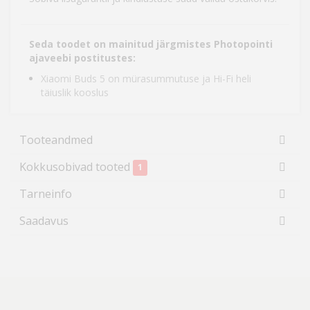
Seda toodet on mainitud järgmistes Photopointi
ajaveebi postitustes:
Xiaomi Buds 5 on mürasummutuse ja Hi-Fi heli
täiuslik kooslus
Tooteandmed
Kokkusobivad tooted
1
Tarneinfo
Saadavus