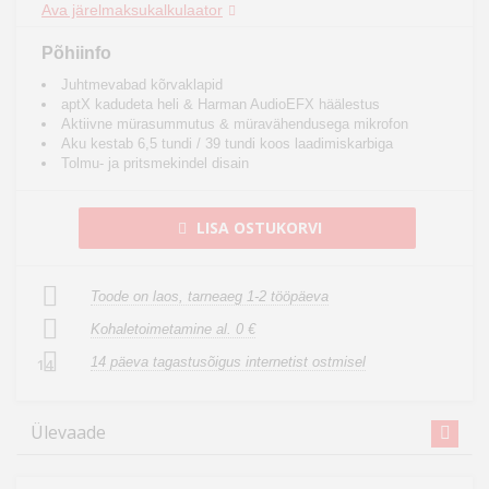
Ava järelmaksukalkulaator
Põhiinfo
Juhtmevabad kõrvaklapid
aptX kadudeta heli & Harman AudioEFX häälestus
Aktiivne mürasummutus & müravähendusega mikrofon
Aku kestab 6,5 tundi / 39 tundi koos laadimiskarbiga
Tolmu- ja pritsmekindel disain
LISA OSTUKORVI
Toode on laos, tarneaeg 1-2 tööpäeva
Kohaletoimetamine al. 0 €
14 päeva tagastusõigus internetist ostmisel
14
Ülevaade