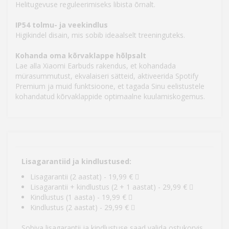
Helitugevuse reguleerimiseks libista õrnalt.
IP54 tolmu- ja veekindlus
Higikindel disain, mis sobib ideaalselt treeninguteks.
Kohanda oma kõrvaklappe hõlpsalt
Lae alla Xiaomi Earbuds rakendus, et kohandada
mürasummutust, ekvalaiseri sätteid, aktiveerida Spotify
Premium ja muid funktsioone, et tagada Sinu eelistustele
kohandatud kõrvaklappide optimaalne kuulamiskogemus.
Lisagarantiid ja kindlustused:
Lisagarantii (2 aastat) - 19,99 €
Lisagarantii + kindlustus (2 + 1 aastat) - 29,99 €
Kindlustus (1 aasta) - 19,99 €
Kindlustus (2 aastat) - 29,99 €
Sobiva lisagarantii ja kindlustuse saad valida ostukorvis.