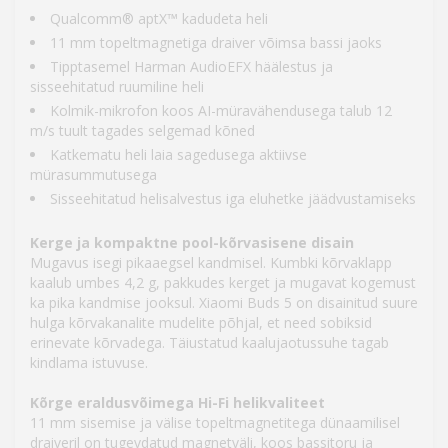
Qualcomm® aptX™ kadudeta heli
11 mm topeltmagnetiga draiver võimsa bassi jaoks
Tipptasemel Harman AudioEFX häälestus ja
sisseehitatud ruumiline heli
Kolmik-mikrofon koos AI-müravähendusega talub 12
m/s tuult tagades selgemad kõned
Katkematu heli laia sagedusega aktiivse
mürasummutusega
Sisseehitatud helisalvestus iga eluhetke jäädvustamiseks
Kerge ja kompaktne pool-kõrvasisene disain
Mugavus isegi pikaaegsel kandmisel. Kumbki kõrvaklapp
kaalub umbes 4,2 g, pakkudes kerget ja mugavat kogemust
ka pika kandmise jooksul. Xiaomi Buds 5 on disainitud suure
hulga kõrvakanalite mudelite põhjal, et need sobiksid
erinevate kõrvadega. Täiustatud kaalujaotussuhe tagab
kindlama istuvuse.
Kõrge eraldusvõimega Hi-Fi helikvaliteet
11 mm sisemise ja välise topeltmagnetitega dünaamilisel
draiveril on tugevdatud magnetväli, koos bassitoru ja