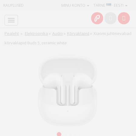
MINU KONTO
TARNE
· EESTI
KAUPLUSED
Avaleht
Info
Pealeht
»
Elektroonika
»
Audio
»
Kõrvaklapid
»
Xiaomi juhtmevabad
kõrvaklapid Buds 5, ceramic white
Teenused
Kaamerad
Fotokaubad
Arvuti
&
IT
Elektroonika
1
2
3
4
5