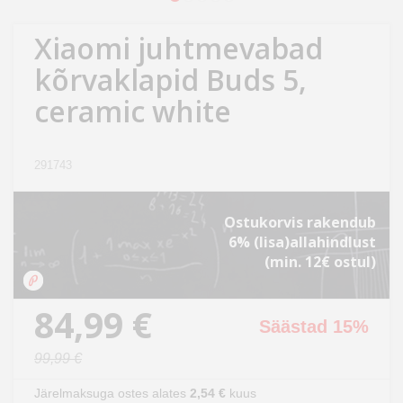
Kodu
&
Xiaomi juhtmevabad
aed
kõrvaklapid Buds 5,
ceramic white
Ilu
&
tervis
291743
Sport
Ostukorvis rakendub
&
6% (lisa)allahindlust
hobi
(min. 12€ ostul)
Mänguasjad
84,99 €
Säästad 15%
Auto
99,99 €
Järelmaksuga ostes alates
2,54 €
kuus