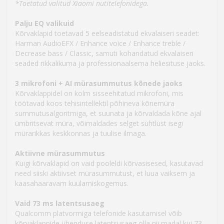
*Toetatud valitud Xiaomi nutitelefonidega.
Palju EQ valikuid
Kõrvaklapid toetavad 5 eelseadistatud ekvalaiseri seadet:
Harman AudioEFX / Enhance voice / Enhance treble /
Decrease bass / Classic, samuti kohandatud ekvalaiseri
seaded rikkalikuma ja professionaalsema heliesituse jaoks.
3 mikrofoni + AI mürasummutus kõnede jaoks
Kõrvaklappidel on kolm sisseehitatud mikrofoni, mis
töötavad koos tehisintellektil põhineva kõnemüra
summutusalgoritmiga, et suunata ja kõrvaldada kõne ajal
ümbritsevat müra, võimaldades selget suhtlust isegi
mürarikkas keskkonnas ja tuulise ilmaga.
Aktiivne mürasummutus
Kuigi kõrvaklapid on vaid pooleldi kõrvasisesed, kasutavad
need siiski aktiivset mürasummutust, et luua vaiksem ja
kaasahaaravam kuulamiskogemus.
Vaid 73 ms latentsusaeg
Qualcomm platvormiga telefonide kasutamisel võib
kõrvaklappide ühenduse latentsusaeg olla nii madal kui 73