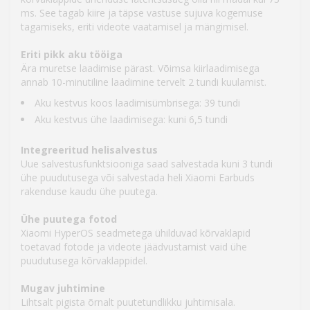
ms. See tagab kiire ja täpse vastuse sujuva kogemuse
tagamiseks, eriti videote vaatamisel ja mängimisel.
Eriti pikk aku tööiga
Ära muretse laadimise pärast. Võimsa kiirlaadimisega
annab 10-minutiline laadimine tervelt 2 tundi kuulamist.
Aku kestvus koos laadimisümbrisega: 39 tundi
Aku kestvus ühe laadimisega: kuni 6,5 tundi
Integreeritud helisalvestus
Uue salvestusfunktsiooniga saad salvestada kuni 3 tundi
ühe puudutusega või salvestada heli Xiaomi Earbuds
rakenduse kaudu ühe puutega.
Ühe puutega fotod
Xiaomi HyperOS seadmetega ühilduvad kõrvaklapid
toetavad fotode ja videote jäädvustamist vaid ühe
puudutusega kõrvaklappidel.
Mugav juhtimine
Lihtsalt pigista õrnalt puutetundlikku juhtimisala.