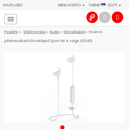
MINU KONTO
TARNE
· EESTI
KAUPLUSED
Avaleht
Info
Pealeht
»
Elektroonika
»
Audio
»
Kõrvaklapid
»
Vivanco
juhtmevabad kõrvaklapid Sport Air 4, valge (35543)
Teenused
Kaamerad
Fotokaubad
Arvuti
&
IT
Elektroonika
1
2