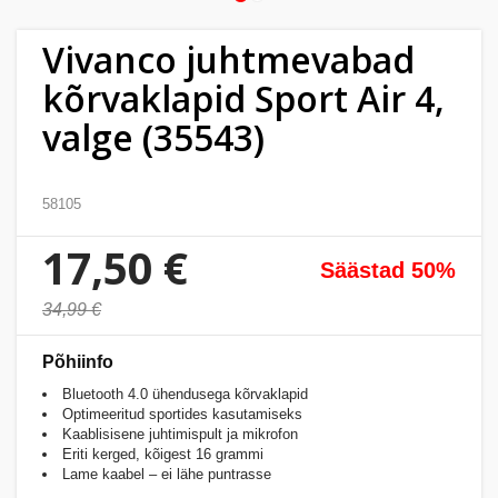
Kodu
&
Vivanco juhtmevabad
aed
kõrvaklapid Sport Air 4,
valge (35543)
Ilu
&
tervis
58105
Sport
17,50 €
Säästad 50%
&
hobi
34,99 €
Mänguasjad
Põhiinfo
Bluetooth 4.0 ühendusega kõrvaklapid
Optimeeritud sportides kasutamiseks
Auto
Kaablisisene juhtimispult ja mikrofon
Eriti kerged, kõigest 16 grammi
Lame kaabel – ei lähe puntrasse