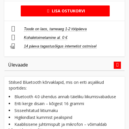
LISA OSTUKORVI
Toode on laos, tarneaeg 1-2 tööpäeva
Kohaletoimetamine al. 0 €
14 päeva tagastusõigus internetist ostmisel
14
Ülevaade
Stiilsed Bluetooth kõrvaklapid, mis on eriti asjalikud
sportides:
Bluetooth 4.0 ühendus annab täieliku liikumisvabaduse
Eriti kerge disain – kõigest 16 grammi
Sisseehitatud liitiumaku
Higikindlast kummist pealispind
Kaablisisene juhtimispult ja mikrofon – võimaldab