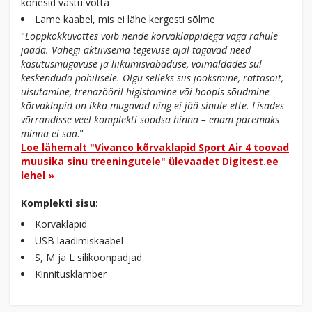
kõnesid vastu võtta
Lame kaabel, mis ei lähe kergesti sõlme
"
Lõppkokkuvõttes võib nende kõrvaklappidega väga rahule
jääda. Vähegi aktiivsema tegevuse ajal tagavad need
kasutusmugavuse ja liikumisvabaduse, võimaldades sul
keskenduda põhilisele. Olgu selleks siis jooksmine, rattasõit,
uisutamine, trenazööril higistamine või hoopis sõudmine –
kõrvaklapid on ikka mugavad ning ei jää sinule ette. Lisades
võrrandisse veel komplekti soodsa hinna – enam paremaks
minna ei saa
."
Loe lähemalt "Vivanco kõrvaklapid Sport Air 4 toovad
muusika sinu treeningutele" ülevaadet Digitest.ee
lehel »
Komplekti sisu:
Kõrvaklapid
USB laadimiskaabel
S, M ja L silikoonpadjad
Kinnitusklamber