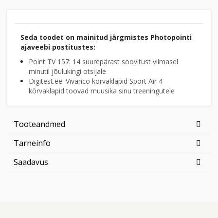
Seda toodet on mainitud järgmistes Photopointi
ajaveebi postitustes:
Point TV 157: 14 suurepärast soovitust viimasel
minutil jõulukingi otsijale
Digitest.ee: Vivanco kõrvaklapid Sport Air 4
kõrvaklapid toovad muusika sinu treeningutele
Tooteandmed
Tarneinfo
Saadavus