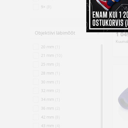
9×
(8)
Kenko
Cella
Objektiivi läbimõõt
1 04
Kuumak
20 mm
(1)
21 mm
(10)
25 mm
(3)
28 mm
(1)
30 mm
(1)
32 mm
(2)
34 mm
(1)
36 mm
(2)
42 mm
(8)
43 mm
(4)