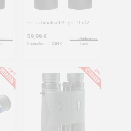
Focus binokkel Bright 10x42
59,99 €
dlusesse
Lisa võrdlusesse
Kuumakse al.
2,04 €
os
Laos
-22%
-2%