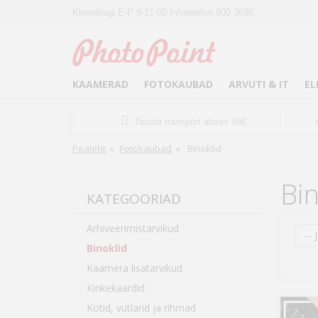
Klienditugi E-P 9-21:00 Infotelefon 800 3686
KAAMERAD
FOTOKAUBAD
ARVUTI & IT
EL
Tasuta transport alates 99€
Pealeht
»
Fotokaubad
»
Binoklid
Bin
KATEGOORIAD
Arhiveerimistarvikud
-- 
Binoklid
Kaamera lisatarvikud
Kinkekaardid
Kotid, vutlarid ja rihmad