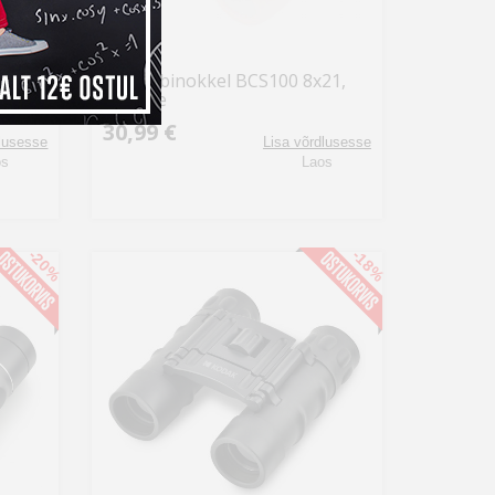
15x42
Kodak binokkel BCS100 8x21,
punane
30,99 €
dlusesse
Lisa võrdlusesse
os
Laos
-20%
-18%