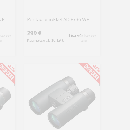
WP
Pentax binokkel AD 8x36 WP
299 €
dlusesse
Lisa võrdlusesse
Kuumakse al.
10,19 €
os
Laos
-22%
-20%