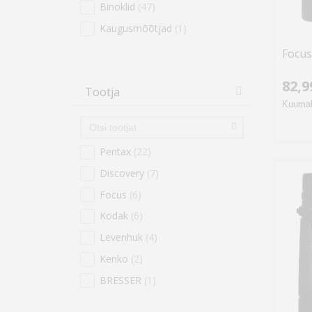
Binoklid
(47)
Kaugusmõõtjad
(1)
Focus
82,9
Tootja
Kuumak
Pentax
(22)
Discovery
(7)
Focus
(6)
Kodak
(6)
Levenhuk
(4)
Kenko
(2)
BRESSER
(1)