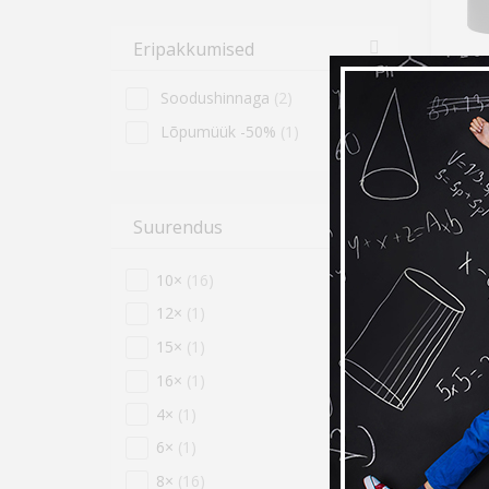
Eripakkumised
Focus
Soodushinnaga
(2)
59,9
Lõpumüük -50%
(1)
Kuumak
Suurendus
10×
(16)
12×
(1)
15×
(1)
16×
(1)
4×
(1)
6×
(1)
8×
(16)