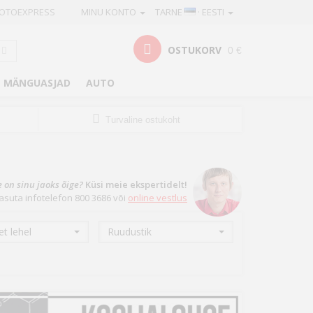
OTOEXPRESS
MINU KONTO
TARNE
· EESTI
OSTUKORV
0 €
MÄNGUASJAD
AUTO
Turvaline ostukoht
e on sinu jaoks õige?
Küsi meie ekspertidelt!
asuta infotelefon 800 3686 või
online vestlus
t lehel
Ruudustik