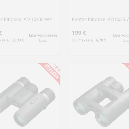
x binokkel AD 10x36 WP
Pentax binokkel AD 8x25 
€
199 €
Lisa võrdlusesse
Lisa võr
se al.
11,90 €
Kuumakse al.
6,78 €
Laos
La
-22%