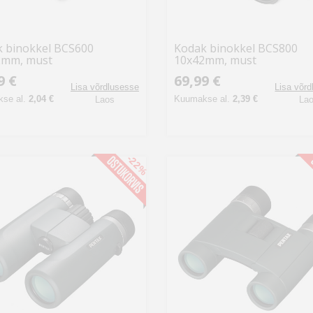
 binokkel BCS600
Kodak binokkel BCS800
2mm, must
10x42mm, must
9 €
69,99 €
Lisa võrdlusesse
Lisa võr
se al.
2,04 €
Kuumakse al.
2,39 €
Laos
La
-22%