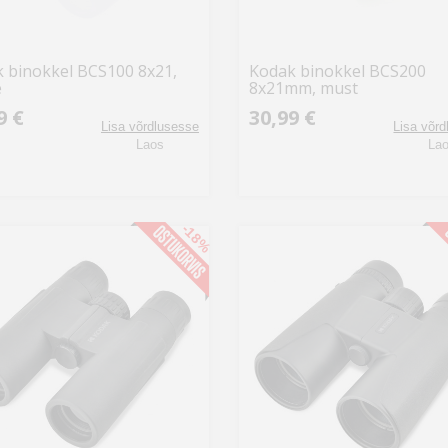
 binokkel BCS100 8x21,
Kodak binokkel BCS200
e
8x21mm, must
9 €
30,99 €
Lisa võrdlusesse
Lisa võr
Laos
La
-18%