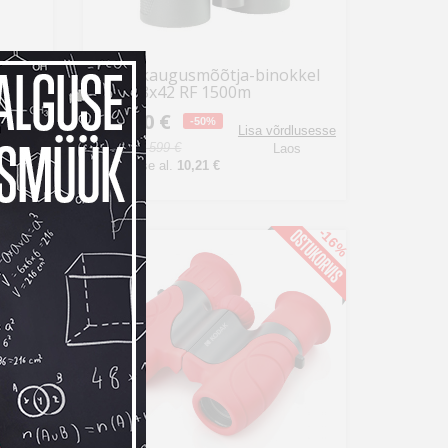
,
Focus kaugusmõõtja-binokkel
Track 8x42 RF 1500m
299,50 €
-50%
dlusesse
Lisa võrdlusesse
Tavahind 599 €
os
Laos
Kuumakse al.
10,21 €
-22%
-16%