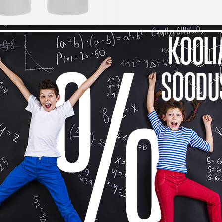
 binokkel Bright 8x42
Focus binokkel Junior 6x21
sinine/hall
9 €
29,99 €
-14%
Lisa võrdlusesse
Lisa võr
se al.
2,04 €
Tavahind 34,99 €
Laos
La
-22%