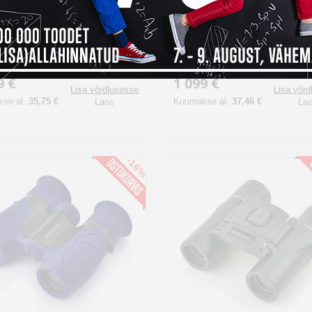
 binokkel VC Smart 10x30
Kenko binokkel VC Smart 
rto WP
Cellarto WP
9 €
1 099 €
Lisa võrdlusesse
Lisa võr
se al.
35,75 €
Kuumakse al.
37,46 €
Laos
La
-16%