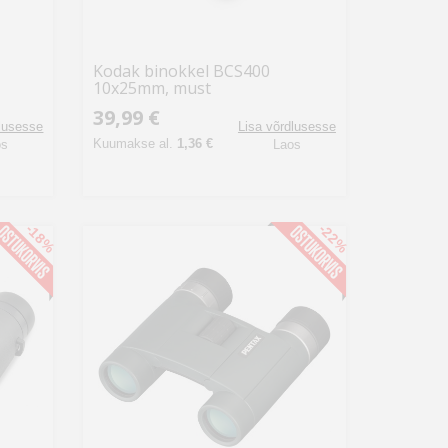
Kodak binokkel BCS400
10x25mm, must
39,99 €
dlusesse
Lisa võrdlusesse
Kuumakse al.
1,36 €
os
Laos
-18%
-22%