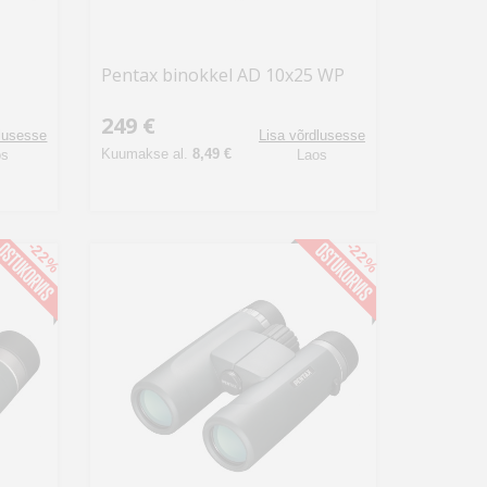
Pentax binokkel AD 10x25 WP
249 €
dlusesse
Lisa võrdlusesse
Kuumakse al.
8,49 €
os
Laos
-22%
-22%