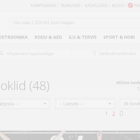
KAMPAANIAD
TEENUSED
KAUPLUSED
BLOGI
PH
|
|
|
|
EKTROONIKA
KODU & AED
ILU & TERVIS
SPORT & HOBI
14-päevane tagastusõigus
Järelmaksuvõimalus
14
oklid (48)
Milline tood
T
Järjesta --
-- Laoseis --
36 toode
1
2