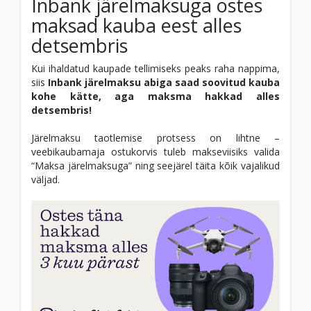
Inbank järelmaksuga ostes
maksad kauba eest alles
detsembris
Kui ihaldatud kaupade tellimiseks peaks raha nappima,
siis
Inbank järelmaksu abiga saad soovitud kauba
kohe kätte, aga maksma hakkad alles
detsembris!
Järelmaksu taotlemise protsess on lihtne –
veebikaubamaja ostukorvis tuleb makseviisiks valida
“Maksa järelmaksuga” ning seejärel täita kõik vajalikud
väljad.