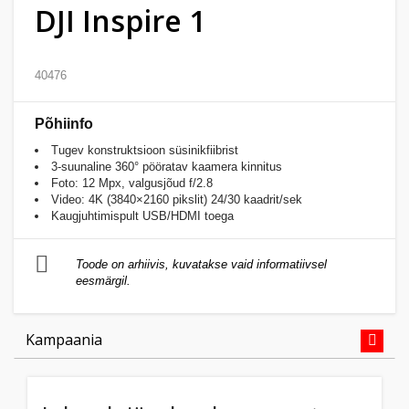
DJI Inspire 1
Kodu
&
aed
40476
Ilu
Põhiinfo
&
Tugev konstruktsioon süsinikfiibrist
tervis
3-suunaline 360° pööratav kaamera kinnitus
Foto: 12 Мpx, valgusjõud f/2.8
Video: 4K (3840×2160 pikslit) 24/30 kaadrit/sek
Sport
Kaugjuhtimispult USB/HDMI toega
&
hobi
Toode on arhiivis, kuvatakse vaid informatiivsel
eesmärgil.
Mänguasjad
Kampaania
Auto