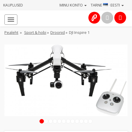
MINU KONTO
TARNE
· EESTI
KAUPLUSED
Avaleht
Info
Pealeht
»
Sport & hobi
»
Droonid
»
DJI Inspire 1
Teenused
Kaamerad
Fotokaubad
Arvuti
&
IT
Elektroonika
1
2
3
4
5
6
7
8
9
10
11
12