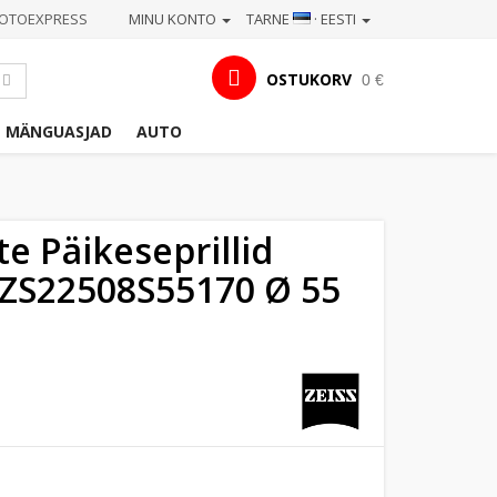
OTOEXPRESS
MINU KONTO
TARNE
· EESTI
OSTUKORV
0 €
MÄNGUASJAD
AUTO
e Päikeseprillid
 ZS22508S55170 Ø 55