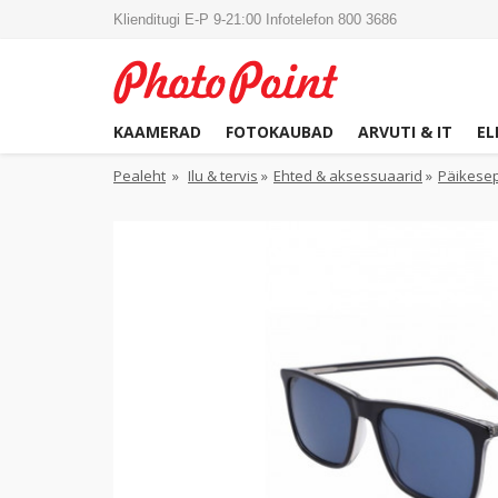
Klienditugi E-P 9-21:00 Infotelefon 800 3686
KAAMERAD
FOTOKAUBAD
ARVUTI & IT
EL
Pealeht
»
Ilu & tervis
»
Ehted & aksessuaarid
»
Päikesepr