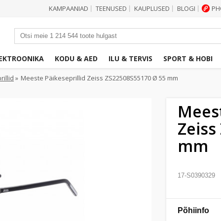
KAMPAANIAD
TEENUSED
KAUPLUSED
BLOGI
PH
|
|
|
|
EKTROONIKA
KODU & AED
ILU & TERVIS
SPORT & HOBI
illid
»
Meeste Päikeseprillid Zeiss ZS22508S55170 Ø 55 mm
Meest
Zeiss
mm
17-S0390329
Põhiinfo