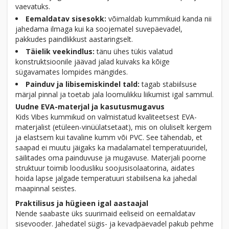
vaevatuks.
Eemaldatav sisesokk:
võimaldab kummikuid kanda nii
jahedama ilmaga kui ka soojematel suvepäevadel,
pakkudes paindlikkust aastaringselt.
Täielik veekindlus:
tänu ühes tükis valatud
konstruktsioonile jäävad jalad kuivaks ka kõige
sügavamates lompides mängides.
Painduv ja libisemiskindel tald:
tagab stabiilsuse
märjal pinnal ja toetab jala loomulikku liikumist igal sammul.
Uudne EVA-materjal ja kasutusmugavus
Kids Vibes kummikud on valmistatud kvaliteetsest EVA-
materjalist (etüleen-vinüülatsetaat), mis on oluliselt kergem
ja elastsem kui tavaline kumm või PVC. See tähendab, et
saapad ei muutu jäigaks ka madalamatel temperatuuridel,
säilitades oma painduvuse ja mugavuse. Materjali poorne
struktuur toimib loodusliku soojusisolaatorina, aidates
hoida lapse jalgade temperatuuri stabiilsena ka jahedal
maapinnal seistes.
Praktilisus ja hügieen igal aastaajal
Nende saabaste üks suurimaid eeliseid on eemaldatav
sisevooder. Jahedatel sügis- ja kevadpäevadel pakub pehme