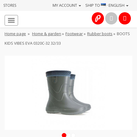
MY ACCOUNT
SHIP TO
· ENGLISH
STORES
Homepage
About
Home page
»
Home & garden
»
Footwear
»
Rubber boots
»
BOOTS
us
KIDS VIBES EVA 0320C-32 32/33
Services
Cameras
Photo
Computers
&
IT
Electronics
1
2
3