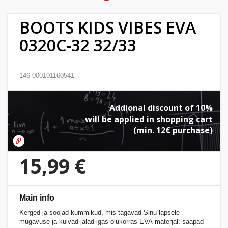
Home
BOOTS KIDS VIBES EVA
&
0320C-32 32/33
garden
Beauty
146-000101160541
&
health
Addional discount of 10%
will be applied in shopping cart
Sport
(min. 12€ purchase)
&
hobbies
15,99 €
Toys
Main info
Auto
Kerged ja soojad kummikud, mis tagavad Sinu lapsele
mugavuse ja kuivad jalad igas olukorras EVA-materjal: saapad