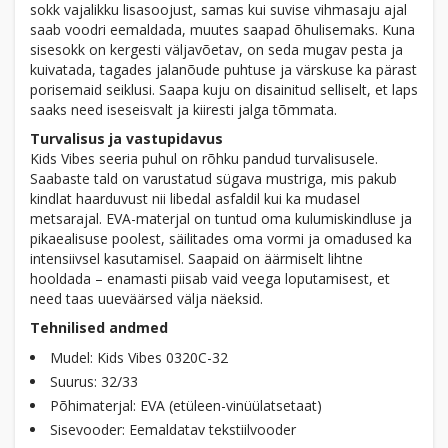
sokk vajalikku lisasoojust, samas kui suvise vihmasaju ajal
saab voodri eemaldada, muutes saapad õhulisemaks. Kuna
sisesokk on kergesti väljavõetav, on seda mugav pesta ja
kuivatada, tagades jalanõude puhtuse ja värskuse ka pärast
porisemaid seiklusi. Saapa kuju on disainitud selliselt, et laps
saaks need iseseisvalt ja kiiresti jalga tõmmata.
Turvalisus ja vastupidavus
Kids Vibes seeria puhul on rõhku pandud turvalisusele.
Saabaste tald on varustatud sügava mustriga, mis pakub
kindlat haarduvust nii libedal asfaldil kui ka mudasel
metsarajal. EVA-materjal on tuntud oma kulumiskindluse ja
pikaealisuse poolest, säilitades oma vormi ja omadused ka
intensiivsel kasutamisel. Saapaid on äärmiselt lihtne
hooldada – enamasti piisab vaid veega loputamisest, et
need taas uueväärsed välja näeksid.
Tehnilised andmed
Mudel: Kids Vibes 0320C-32
Suurus: 32/33
Põhimaterjal: EVA (etüleen-vinüülatsetaat)
Sisevooder: Eemaldatav tekstiilvooder