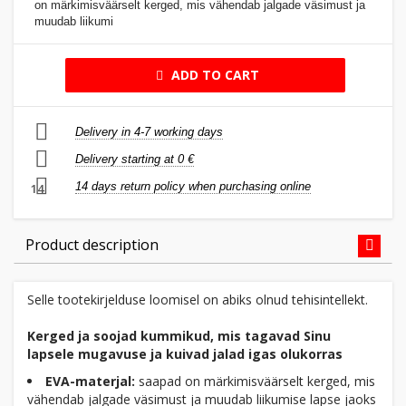
on märkimisväärselt kerged, mis vähendab jalgade väsimust ja
muudab liikumi
ADD TO CART
Delivery in 4-7 working days
Delivery starting at 0 €
14 days return policy when purchasing online
14
Product description
Selle tootekirjelduse loomisel on abiks olnud tehisintellekt.
Kerged ja soojad kummikud, mis tagavad Sinu
lapsele mugavuse ja kuivad jalad igas olukorras
EVA-materjal:
saapad on märkimisväärselt kerged, mis
vähendab jalgade väsimust ja muudab liikumise lapse jaoks