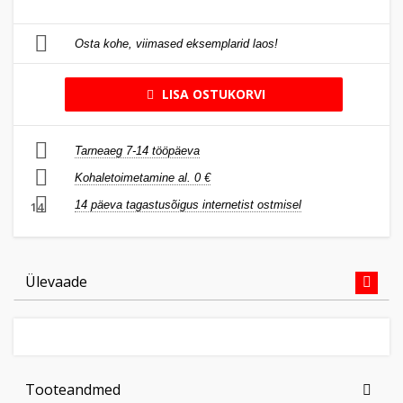
Osta kohe, viimased eksemplarid laos!
LISA OSTUKORVI
Tarneaeg 7-14 tööpäeva
Kohaletoimetamine al. 0 €
14 päeva tagastusõigus internetist ostmisel
14
Ülevaade
Tooteandmed