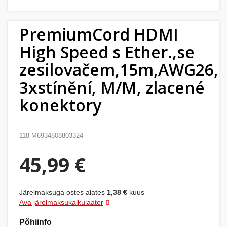
Kodu
&
PremiumCord HDMI
aed
High Speed s Ether.,se
Ilu
zesilovačem,15m,AWG26,
&
3xstínění, M/M, zlacené
tervis
konektory
Sport
&
118-M6934808803324
hobi
45,99 €
Mänguasjad
Järelmaksuga ostes alates
1,38 €
kuus
Auto
Ava järelmaksukalkulaator
Põhiinfo