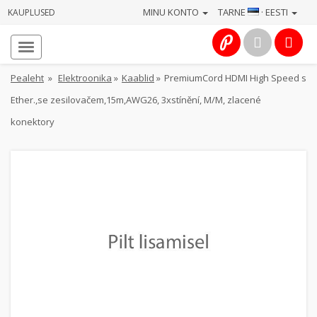
MINU KONTO
TARNE
· EESTI
KAUPLUSED
Avaleht
Info
Pealeht
»
Elektroonika
»
Kaablid
»
PremiumCord HDMI High Speed s
Ether.,se zesilovačem,15m,AWG26, 3xstínění, M/M, zlacené
Teenused
konektory
Kaamerad
Fotokaubad
Arvuti
&
IT
Elektroonika