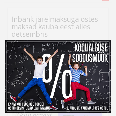
Inbank järelmaksuga ostes
maksad kauba eest alles
detsembris
Kui ihaldatud kaupade tellimiseks peaks raha nappima,
siis
Inbank järelmaksu abiga saad soovitud kauba
kohe kätte, aga maksma hakkad alles
detsembris!
Järelmaksu taotlemise protsess on lihtne –
veebikaubamaja ostukorvis tuleb makseviisiks valida
“Maksa järelmaksuga” ning seejärel täita kõik vajalikud
väljad.