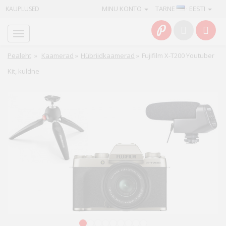
MINU KONTO
TARNE
· EESTI
KAUPLUSED
Avaleht
Info
Pealeht
»
Kaamerad
»
Hübriidkaamerad
»
Fujifilm X-T200 Youtuber
Kit, kuldne
Teenused
Kaamerad
Fotokaubad
Arvuti
&
IT
Elektroonika
1
2
3
4
5
6
7
8
9