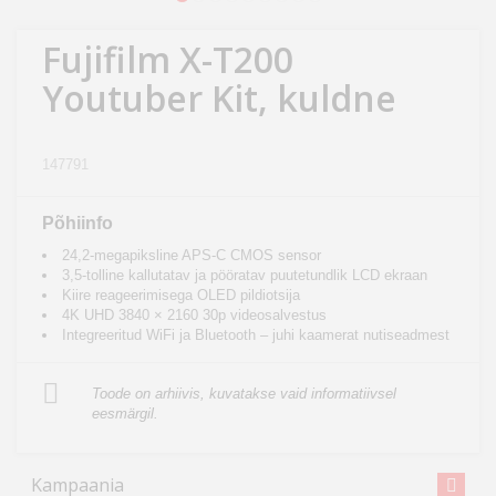
Kodu
&
Fujifilm X-T200
aed
Youtuber Kit, kuldne
Ilu
&
147791
tervis
Põhiinfo
Sport
24,2-megapiksline APS-C CMOS sensor
&
3,5-tolline kallutatav ja pööratav puutetundlik LCD ekraan
Kiire reageerimisega OLED pildiotsija
hobi
4K UHD 3840 × 2160 30p videosalvestus
Integreeritud WiFi ja Bluetooth – juhi kaamerat nutiseadmest
Mänguasjad
Toode on arhiivis, kuvatakse vaid informatiivsel
eesmärgil.
Auto
Kampaania