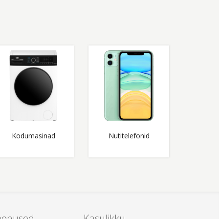
Kodumasinad
Nutitelefonid
eenused
Kasulikku