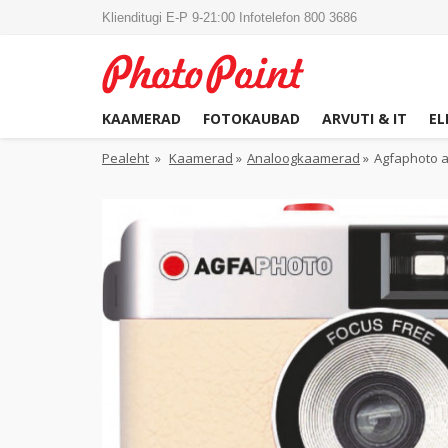
Klienditugi E-P 9-21:00 Infotelefon 800 3686
KAAMERAD
FOTOKAUBAD
ARVUTI & IT
EL
Pealeht
»
Kaamerad
»
Analoogkaamerad
»
Agfaphoto 