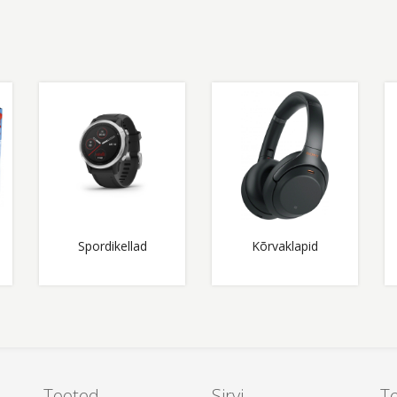
Spordikellad
Kõrvaklapid
Tooted
Sirvi
T