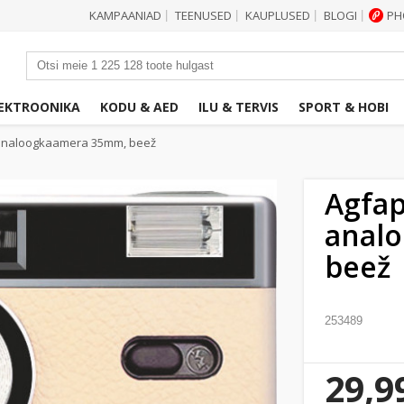
KAMPAANIAD
TEENUSED
KAUPLUSED
BLOGI
PH
|
|
|
|
EKTROONIKA
KODU & AED
ILU & TERVIS
SPORT & HOBI
analoogkaamera 35mm, beež
Agfa
anal
beež
253489
29,9