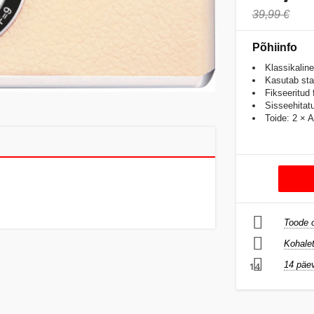
39,99 €
Põhiinfo
Klassikalin
Kasutab sta
Fikseeritud
Sisseehitat
Toide: 2 × 
Toode o
Kohalet
14 päev
14