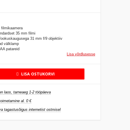
e filmikaamera
ndardset 35 mm filmi
 fookuskaugusega 31 mm f/9 objektiiv
ud välklamp
AAA patareid
Lisa võrdlusesse
LISA OSTUKORVI
n laos, tarneaeg 1-2 tööpäeva
oimetamine al. 0 €
a tagastusõigus internetist ostmisel