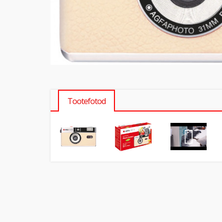
Tootefotod