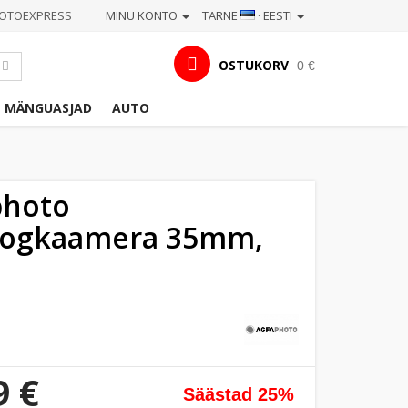
OTOEXPRESS
MINU KONTO
TARNE
· EESTI
OSTUKORV
0 €
MÄNGUASJAD
AUTO
photo
oogkaamera 35mm,
9 €
Säästad 25%