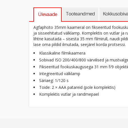
Tooteandmed
Kokkusobiva
Ülevaade
Agfaphoto 35mm kaameral on fikseeritud fookuska
ja sisseehitatud välklamp. Komplektis on vutlar j
lihtne kasutada – sisesta 35 mm filmirull, naudi pildi
lase oma pildid ilmutada, seejärel korda protsessi.
Klassikaline filmikaamera
Sobivad ISO 200/400/800 värvilised ja mustvalge
Fikseeritud fookuskaugusega 31 mm f/9 objekti
Integreeritud välklamp
Säriaeg: 1/120 s
Toide: 2 × AAA patareid (pole komplektis)
Komplektis vutlar ja randmepael