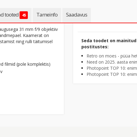
d tooted
Tarneinfo
Saadavus
45
ugusega 31 mm f/9 objektiiv
a randmepael. Kaamerat on
Seda toodet on mainitud 
stamist ning rulli täitumisel
postitustes:
Retro on moes - püüa he
Need on 2025. aasta en
d filmid (pole komplektis)
Photopoint TOP 10: enim
iv
Photopoint TOP 10: enim