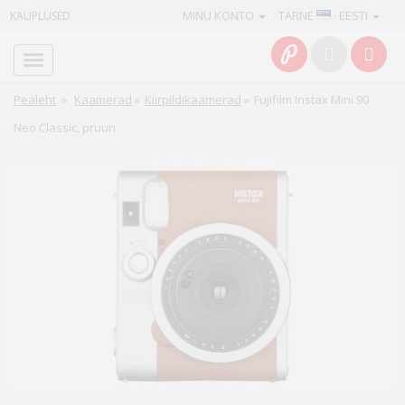
MINU KONTO
TARNE
· EESTI
KAUPLUSED
Avaleht
Info
Pealeht
»
Kaamerad
»
Kiirpildikaamerad
»
Fujifilm Instax Mini 90
Neo Classic, pruun
Teenused
Kaamerad
Fotokaubad
Arvuti
&
IT
Elektroonika