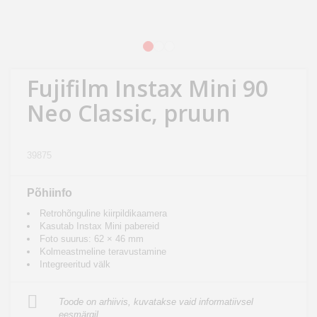
Kodu
&
aed
1
2
3
Fujifilm Instax Mini 90
Ilu
&
Neo Classic, pruun
tervis
39875
Sport
&
hobi
Põhiinfo
Retrohõnguline kiirpildikaamera
Kasutab Instax Mini pabereid
Mänguasjad
Foto suurus: 62 × 46 mm
Kolmeastmeline teravustamine
Integreeritud välk
Auto
Toode on arhiivis, kuvatakse vaid informatiivsel
eesmärgil.