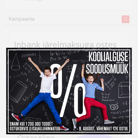
Kampaania
Inbank järelmaksuga ostes
maksad kauba eest alles
detsembris
Kui ihaldatud kaupade tellimiseks peaks raha nappima,
siis
Inbank järelmaksu abiga saad soovitud kauba
kohe kätte, aga maksma hakkad alles
detsembris!
Järelmaksu taotlemise protsess on lihtne –
veebikaubamaja ostukorvis tuleb makseviisiks valida
“Maksa järelmaksuga” ning seejärel täita kõik vajalikud
väljad.