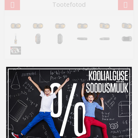
Tootefotod
Kampaania
Inbank järelmaksuga ostes
maksad kauba eest alles
detsembris
Kui ihaldatud kaupade tellimiseks peaks raha nappima,
siis
Inbank järelmaksu abiga saad soovitud kauba