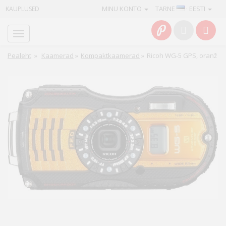
MINU KONTO
TARNE
· EESTI
KAUPLUSED
Avaleht
Info
Pealeht
»
Kaamerad
»
Kompaktkaamerad
»
Ricoh WG-5 GPS, oranž
Teenused
Kaamerad
Fotokaubad
Arvuti
&
IT
Elektroonika