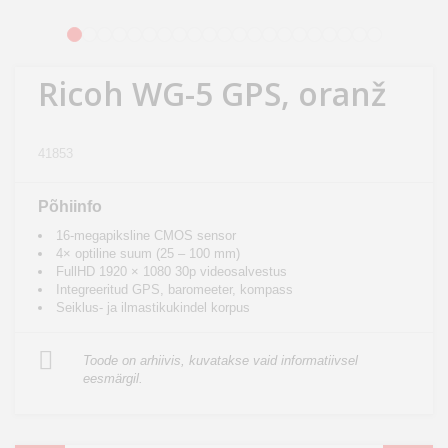
Kodu
1
2
3
4
5
6
7
8
9
10
11
12
13
14
15
16
17
18
19
20
21
&
aed
Ricoh WG-5 GPS, oranž
Ilu
&
41853
tervis
Põhiinfo
Sport
16-megapiksline CMOS sensor
&
4× optiline suum (25 – 100 mm)
hobi
FullHD 1920 × 1080 30p videosalvestus
Integreeritud GPS, baromeeter, kompass
Seiklus- ja ilmastikukindel korpus
Mänguasjad
Toode on arhiivis, kuvatakse vaid informatiivsel
Auto
eesmärgil.