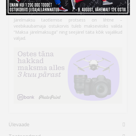
kohe kätte, aga maksma hakkad alles
detsembris!
Järelmaksu taotlemise protsess on lihtne –
veebikaubamaja ostukorvis tuleb makseviisiks valida
“Maksa järelmaksuga” ning seejärel täita kõik vajalikud
väljad.
Ülevaade