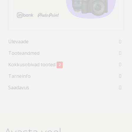
Ülevaade
Tooteandmed
Kokkusobivad tooted
2
Tarneinfo
Saadavus