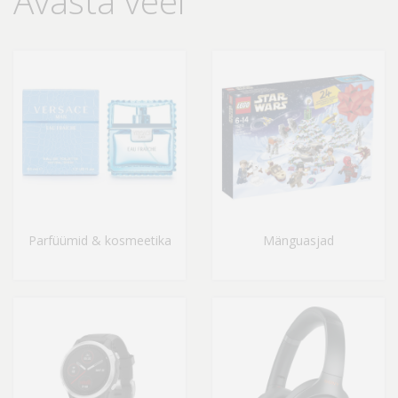
Avasta veel
Parfüümid & kosmeetika
Mänguasjad