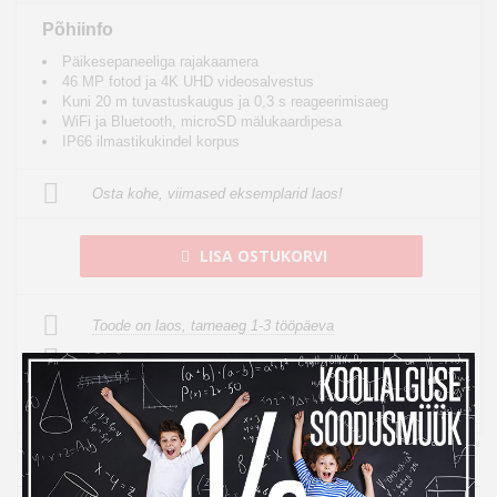
Põhiinfo
Päikesepaneeliga rajakaamera
46 MP fotod ja 4K UHD videosalvestus
Kuni 20 m tuvastuskaugus ja 0,3 s reageerimisaeg
WiFi ja Bluetooth, microSD mälukaardipesa
IP66 ilmastikukindel korpus
Osta kohe, viimased eksemplarid laos!
LISA OSTUKORVI
Toode on laos, tarneaeg 1-3 tööpäeva
See toode tuuakse sulle tasuta koju kätte
14 päeva tagastusõigus internetist ostmisel
14
Kampaania