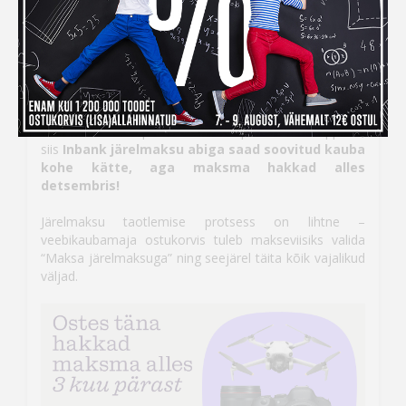
Inbank järelmaksuga ostes
maksad kauba eest alles
detsembris
Kui ihaldatud kaupade tellimiseks peaks raha nappima,
siis
Inbank järelmaksu abiga saad soovitud kauba
kohe kätte, aga maksma hakkad alles
detsembris!
Järelmaksu taotlemise protsess on lihtne –
veebikaubamaja ostukorvis tuleb makseviisiks valida
“Maksa järelmaksuga” ning seejärel täita kõik vajalikud
väljad.