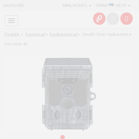
MINU KONTO
TARNE
· EESTI
KAUPLUSED
Avaleht
Info
Pealeht
»
Kaamerad
»
Rajakaamerad
»
Stealth Gear rajakaamera
Fox Solar 4K
Teenused
Kaamerad
Fotokaubad
Arvuti
&
IT
Elektroonika
1
2
3
4