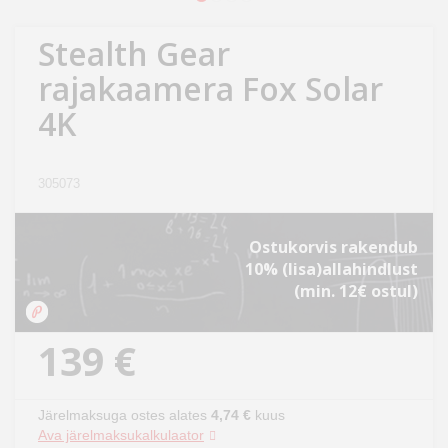
Kodu
&
Stealth Gear
aed
rajakaamera Fox Solar
4K
Ilu
&
tervis
305073
Sport
Ostukorvis rakendub
&
10% (lisa)allahindlust
hobi
(min. 12€ ostul)
Mänguasjad
139 €
Auto
Järelmaksuga ostes alates
4,74 €
kuus
Ava järelmaksukalkulaator