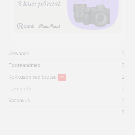
Ülevaade
Tooteandmed
Kokkusobivad tooted
25
Tarneinfo
Saadavus