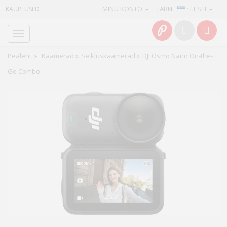
MINU KONTO
TARNE
· EESTI
KAUPLUSED
Avaleht
Info
Pealeht
»
Kaamerad
»
Seikluskaamerad
»
DJI Osmo Nano On-the-
Go Combo
Teenused
Kaamerad
Fotokaubad
Arvuti
&
IT
Elektroonika