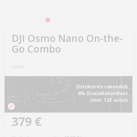
Kodu
&
aed
1
2
3
4
5
6
7
8
9
10
DJI Osmo Nano On-the-
Ilu
&
Go Combo
tervis
325596
Sport
&
hobi
Ostukorvis rakendub
4% (lisa)allahindlust
(min. 12€ ostul)
Mänguasjad
379 €
Auto