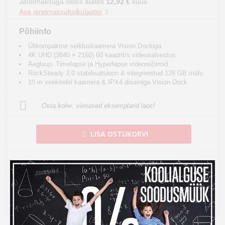
Järelmaksuga ostes alates
12,92 €
kuus
Ava järelmaksukalkulaator
Põhiinfo
Ülikompaktne seikluskaamera Vision Dockiga
4K UHD (3840 × 2160) 60 kaadrit/s videosalvestus
Aegluup, Timelapse ja Hyperlapse videorežiimid
RockSteady 3.0 stabilisatsioon & integreeritud 128 GB mälu
10 m veekindel kaamera & IPX4 disainiga Vision Dock
Osta kohe, viimased eksemplarid laos!
LISA OSTUKORVI
Toode on laos, tarneaeg 1-3 tööpäeva
See toode tuuakse sulle tasuta koju kätte
14 päeva tagastusõigus internetist ostmisel
14