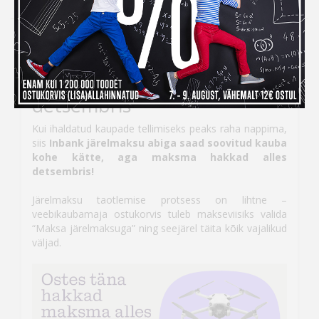
Kampaania
Inbank järelmaksuga ostes
maksad kauba eest alles
detsembris
Kui ihaldatud kaupade tellimiseks peaks raha nappima,
siis
Inbank järelmaksu abiga saad soovitud kauba
kohe kätte, aga maksma hakkad alles
detsembris!
Järelmaksu taotlemise protsess on lihtne –
veebikaubamaja ostukorvis tuleb makseviisiks valida
“Maksa järelmaksuga” ning seejärel täita kõik vajalikud
väljad.