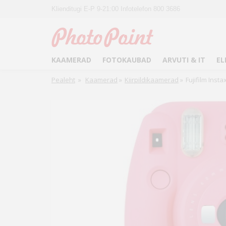
Klienditugi E-P 9-21:00 Infotelefon 800 3686
KAAMERAD
FOTOKAUBAD
ARVUTI & IT
EL
Pealeht
»
Kaamerad
»
Kiirpildikaamerad
»
Fujifilm Insta