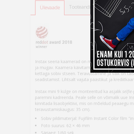
Tooteandmed
Kokkusobiva
Ülevaade
Instax seeria kaamerad on mõeldud hetke jäädvusta
ja mugav. Kaamera käivitamiseks tõmba objektiiv ko
kettaga sobiv stseen. Teravustamine ja välk on tä
seadistamist. Lihtsalt vajuta päästikut ja krediitkaa
Instax mini 9 külge on monteeritud ka asjalik
selfie
-
paremini kadreerida. Peale selle on võimalik uue In
kinnitada lisaobjektiivi, mis on mõeldud peaaegu 
teravustamiskaugus: 35 cm).
Sobiv pildimaterjal: Fujifilm Instant Color film "i
Foto suurus: 62 × 46 mm
Säriaeg: 1/60 sek