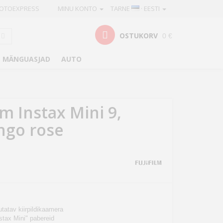
OTOEXPRESS
MINU KONTO
TARNE
· EESTI
OSTUKORV
0 €
MÄNGUASJAD
AUTO
lm Instax Mini 9,
ngo rose
utatav kiirpildikaamera
stax Mini" pabereid