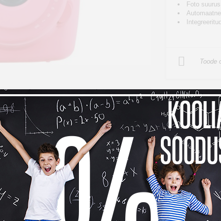
Foto suurus
Automaatne
Integreeritu
Toode o