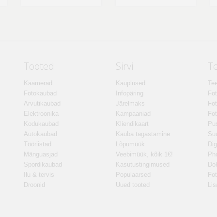
Tooted
Sirvi
T
Kaamerad
Kauplused
Tee
Fotokaubad
Infopäring
Fo
Arvutikaubad
Järelmaks
Fot
Elektroonika
Kampaaniad
Fot
Kodukaubad
Kliendikaart
Pus
Autokaubad
Kauba tagastamine
Suu
Tööriistad
Lõpumüük
Dig
Mänguasjad
Veebimüük, kõik 1€!
Ph
Spordikaubad
Kasutustingimused
Do
Ilu & tervis
Populaarsed
Fot
Droonid
Uued tooted
Lis