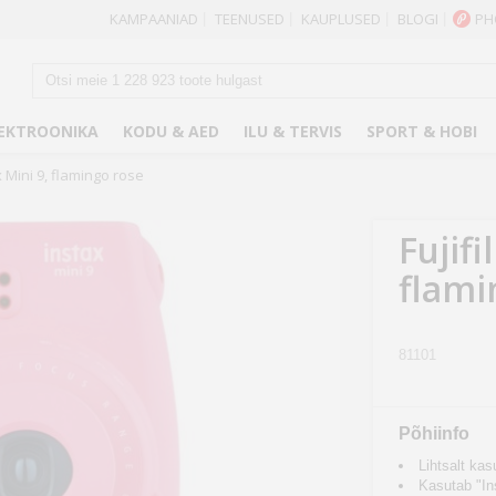
KAMPAANIAD
TEENUSED
KAUPLUSED
BLOGI
PH
|
|
|
|
EKTROONIKA
KODU & AED
ILU & TERVIS
SPORT & HOBI
x Mini 9, flamingo rose
Fujifi
flami
81101
Põhiinfo
Lihtsalt kas
Kasutab "In