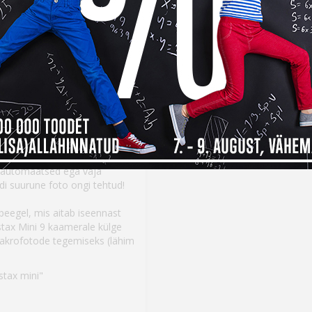
d tooted
26
Seda toodet on mainitud 
postitustes:
Kuidas valida endale kõig
Nüüd saadaval: Fujifilm I
Peagi jõuab müüki Instax
miseks otse fotole – lihtne
rpusest välja ja vali ereduse
isautomaatsed ega vaja
rdi suurune foto ongi tehtud!
peegel, mis aitab iseennast
stax Mini 9 kaamerale külge
makrofotode tegemiseks (lähim
nstax mini"