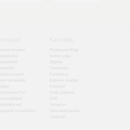
eenused
Kasulikku
nuste hinnakiri
Photopointi Blogi
toraamatud
Karbist välja
okalendrid
Digitest
okaardid
Fotofoorum
led ja kruusid
Fotokursus
red seinapildid
Küpsiste seaded
ilabor
Fotonipid
otoExpress Pro
Snäp pildipank
kumendifotod
KKK
otehnika rent
Ostujuhid
agarantii & kindlustus
Vana elektroonika
vastuvõtt