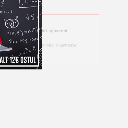
järgmistes Photopointi ajaveebi
e sobivam Fujifilm Instax kiirpildikaamera?
nstax Mini 9
 Mini 9