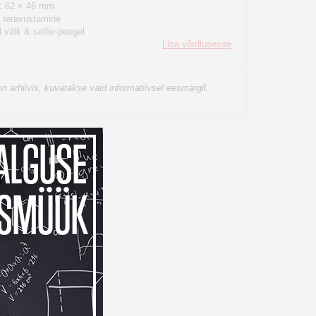
: 62 × 46 mm
 teravustamine
d välk &
selfie
-peegel
Lisa võrdlusesse
n arhiivis, kuvatakse vaid informatiivsel eesmärgil.