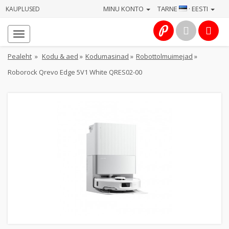
MINU KONTO
TARNE
· EESTI
KAUPLUSED
Avaleht
Info
Pealeht
»
Kodu & aed
»
Kodumasinad
»
Robottolmuimejad
»
Roborock Qrevo Edge 5V1 White QRES02-00
Teenused
Kaamerad
Fotokaubad
Arvuti
&
IT
Elektroonika