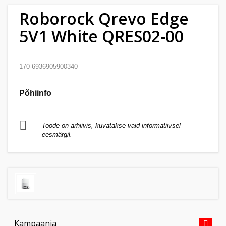
Kodu
Roborock Qrevo Edge
&
5V1 White QRES02-00
aed
Ilu
170-6936905900340
&
tervis
Põhiinfo
Sport
&
Toode on arhiivis, kuvatakse vaid informatiivsel
eesmärgil.
hobi
Mänguasjad
Auto
Kampaania