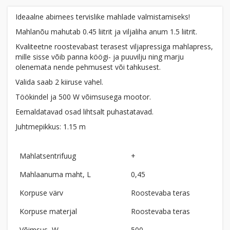
Ideaalne abimees tervislike mahlade valmistamiseks!
Mahlanõu mahutab 0.45 liitrit ja viljaliha anum 1.5 liitrit.
Kvaliteetne roostevabast terasest viljapressiga mahlapress,
mille sisse võib panna köögi- ja puuvilju ning marju
olenemata nende pehmusest või tahkusest.
Valida saab 2 kiiruse vahel.
Töökindel ja 500 W võimsusega mootor.
Eemaldatavad osad lihtsalt puhastatavad.
Juhtmepikkus: 1.15 m
Mahlatsentrifuug
+
Mahlaanuma maht, L
0,45
Korpuse värv
Roostevaba teras
Korpuse materjal
Roostevaba teras
Võimsus, W
500