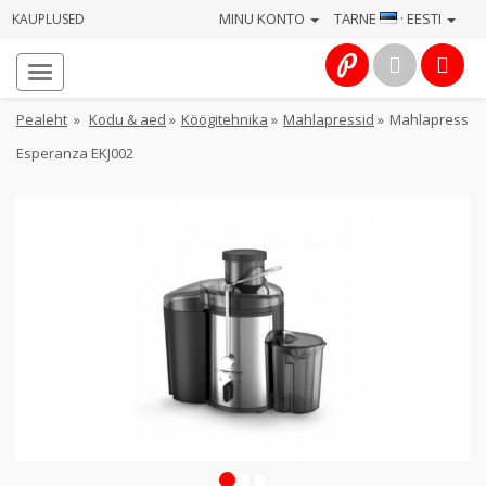
MINU KONTO
TARNE
· EESTI
KAUPLUSED
Avaleht
Info
Pealeht
»
Kodu & aed
»
Köögitehnika
»
Mahlapressid
»
Mahlapress
Esperanza EKJ002
Teenused
Kaamerad
Fotokaubad
Arvuti
&
IT
Elektroonika
1
2
3