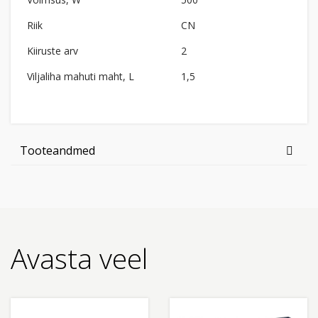
Riik
CN
Kiiruste arv
2
Viljaliha mahuti maht, L
1,5
Tooteandmed
Avasta veel