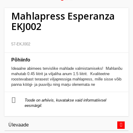
Kodu
&
Mahlapress Esperanza
aed
EKJ002
Ilu
&
57-EKJ002
tervis
Põhiinfo
Sport
Ideaalne abimees tervislike mahlade valmistamiseks! Mahlanõu
&
mahutab 0.45 liitrit ja viljaliha anum 1.5 liitrit. Kvaliteetne
roostevabast terasest viljapressiga mahlapress, mille sisse võib
hobi
panna köögi- ja puuvilju ning marju olenemata ne
Mänguasjad
Toode on arhiivis, kuvatakse vaid informatiivsel
eesmärgil.
Auto
Ülevaade