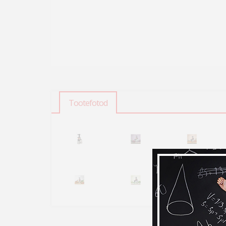
Tootefotod