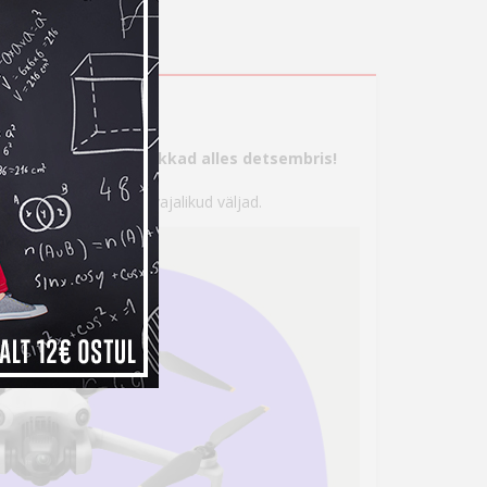
s
tte, aga maksma hakkad alles detsembris!
 seejärel täita kõik vajalikud väljad.