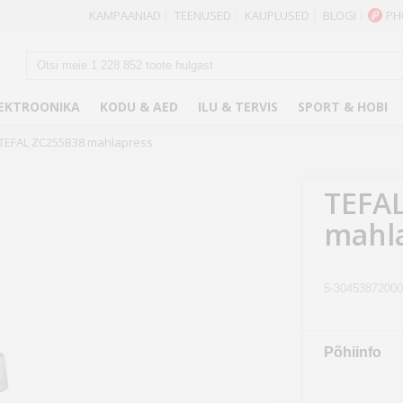
KAMPAANIAD
TEENUSED
KAUPLUSED
BLOGI
PH
|
|
|
|
EKTROONIKA
KODU & AED
ILU & TERVIS
SPORT & HOBI
TEFAL ZC255B38 mahlapress
TEFA
mahl
5-30453872000
Põhiinfo