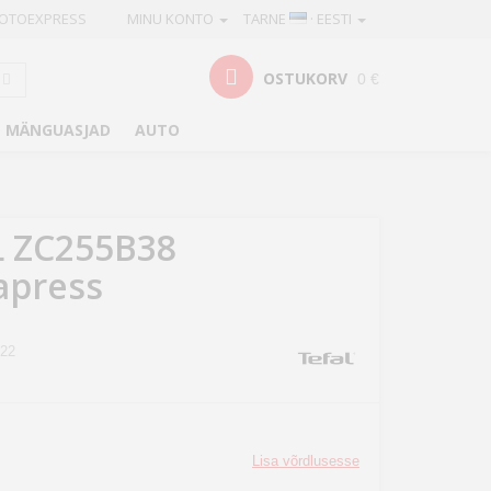
OTOEXPRESS
MINU KONTO
TARNE
· EESTI
OSTUKORV
0 €
MÄNGUASJAD
AUTO
L ZC255B38
apress
22
Lisa võrdlusesse