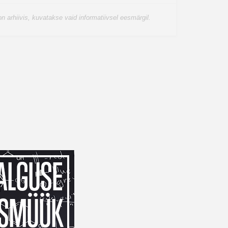
n arhiivis, kuvatakse vaid informatiivsel eesmärgil.