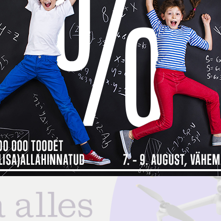
 maksad kauba eest alles detsembri
ma, siis
Inbank järelmaksu abiga saad soovitud kauba kohe kä
bamaja ostukorvis tuleb makseviisiks valida “Maksa järelmaksuga” ning