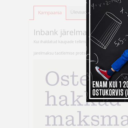
Ülevaade
Tooteandmed
Kampaania
Inbank järelmaksuga ostes
Kui ihaldatud kaupade tellimiseks peaks raha nappi
Järelmaksu taotlemise protsess on lihtne – veebikau