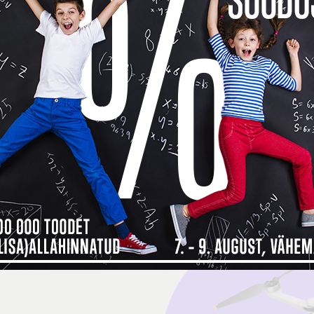
 maksad kauba eest alles detsembri
ma, siis
Inbank järelmaksu abiga saad soovitud kauba kohe kä
bamaja ostukorvis tuleb makseviisiks valida “Maksa järelmaksuga” ning