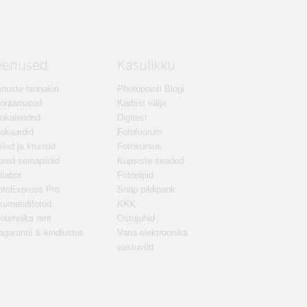
eenused
Kasulikku
nuste hinnakiri
Photopointi Blogi
toraamatud
Karbist välja
okalendrid
Digitest
okaardid
Fotofoorum
led ja kruusid
Fotokursus
red seinapildid
Küpsiste seaded
ilabor
Fotonipid
otoExpress Pro
Snäp pildipank
kumendifotod
KKK
otehnika rent
Ostujuhid
agarantii & kindlustus
Vana elektroonika
vastuvõtt