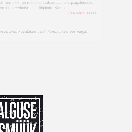
st. Komplekt on mõeldud statsionaarseks paigalduseks
uva integreerimise teie tööpinda. Komp
Lisa võrdlusesse
n arhiivis, kuvatakse vaid informatiivsel eesmärgil.