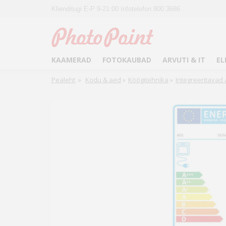
Klienditugi E-P 9-21:00 Infotelefon 800 3686
KAAMERAD
FOTOKAUBAD
ARVUTI & IT
EL
Pealeht
»
Kodu & aed
»
Köögitehnika
»
Integreeritavad