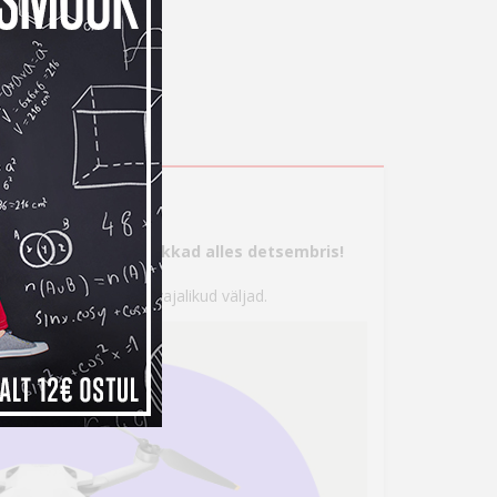
s
tte, aga maksma hakkad alles detsembris!
 seejärel täita kõik vajalikud väljad.