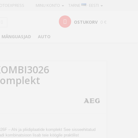
OTOEXPRESS
MINU KONTO
TARNE
· EESTI
OSTUKORV
0 €
MÄNGUASJAD
AUTO
KOMBI3026
komplekt
 – Ahi ja pliidiplaatide komplekt See sisseehitatud
aadi kombinatsioon lisab teie köögile praktilist