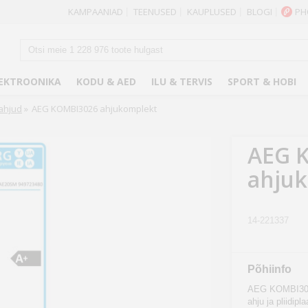
KAMPAANIAD
TEENUSED
KAUPLUSED
BLOGI
PH
|
|
|
|
EKTROONIKA
KODU & AED
ILU & TERVIS
SPORT & HOBI
 ahjud
»
AEG KOMBI3026 ahjukomplekt
AEG 
ahju
14-221337
Põhiinfo
AEG KOMBI3026F
ahju ja pliidipl