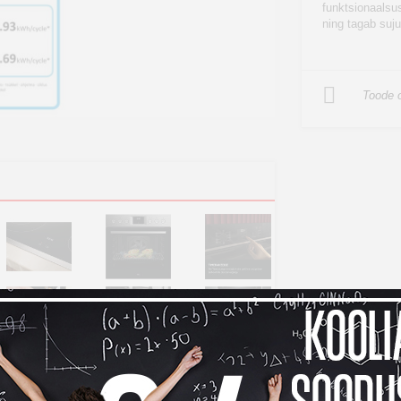
funktsionaalsu
ning tagab suj
Toode o