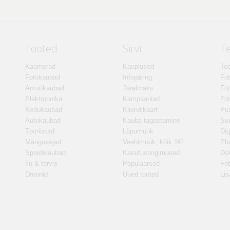
Tooted
Sirvi
T
Kaamerad
Kauplused
Tee
Fotokaubad
Infopäring
Fo
Arvutikaubad
Järelmaks
Fot
Elektroonika
Kampaaniad
Fot
Kodukaubad
Kliendikaart
Pus
Autokaubad
Kauba tagastamine
Suu
Tööriistad
Lõpumüük
Dig
Mänguasjad
Veebimüük, kõik 1€!
Ph
Spordikaubad
Kasutustingimused
Do
Ilu & tervis
Populaarsed
Fot
Droonid
Uued tooted
Lis