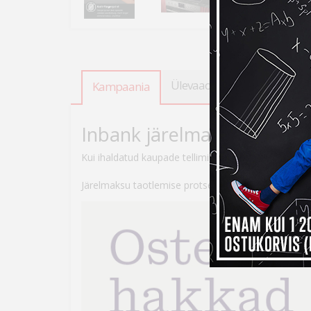
Ülevaade
Tooteandmed
Kampaania
Inbank järelmaksuga ostes
Kui ihaldatud kaupade tellimiseks peaks raha nappi
Järelmaksu taotlemise protsess on lihtne – veebikau