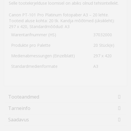
Selle tootekirjelduse loomisel on abiks olnud tehisintellekt.
Canon PT-101 Pro Platinum fotopaber A3 – 20 lehte.
Tooteid aluse kohta: 20 tk. Kandja mõõtmed (üksikleht):
297 x 420, Standardmõõdud: A3
Warentarifnummer (HS)
37032000
Produkte pro Palette
20 Stück(e)
Medienabmessungen (Einzelblatt)
297 x 420
Standardmedienformate
A3
Tooteandmed
Tarneinfo
Saadavus