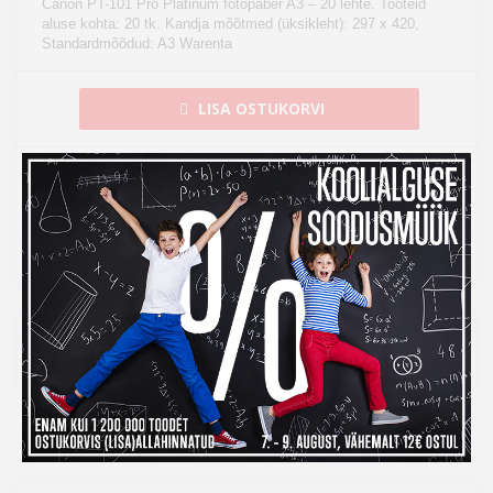
Canon PT-101 Pro Platinum fotopaber A3 – 20 lehte. Tooteid
aluse kohta: 20 tk. Kandja mõõtmed (üksikleht): 297 x 420,
Standardmõõdud: A3 Warenta
LISA OSTUKORVI
Tarneaeg 7-14 tööpäeva
Kohaletoimetamine al. 0 €
14 päeva tagastusõigus internetist ostmisel
14
Ülevaade