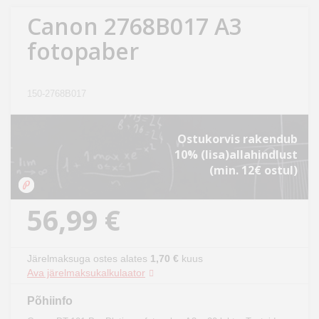
Kodu
Canon 2768B017 A3
&
fotopaber
aed
Ilu
150-2768B017
&
tervis
Ostukorvis rakendub
10% (lisa)allahindlust
Sport
(min. 12€ ostul)
&
hobi
56,99 €
Mänguasjad
Järelmaksuga ostes alates
1,70 €
kuus
Auto
Ava järelmaksukalkulaator
Põhiinfo