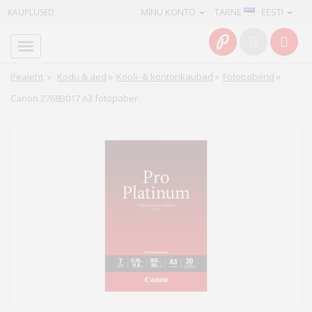
MINU KONTO
TARNE
· EESTI
KAUPLUSED
Avaleht
Info
Pealeht
»
Kodu & aed
»
Kooli- & kontorikaubad
»
Fotopaberid
»
Canon 2768B017 A3 fotopaber
Teenused
Kaamerad
Fotokaubad
Arvuti
&
IT
Elektroonika