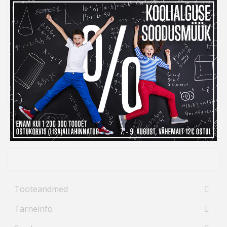
LISA OSTUKORVI
Tarneaeg 7-10 tööpäeva
Kohaletoimetamine al. 0 €
14 päeva tagastusõigus internetist ostmisel
14
Ülevaade
Tooteandmed
Tarneinfo