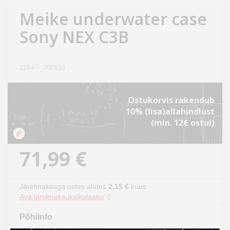
Kodu
Meike underwater case
&
Sony NEX C3B
aed
Ilu
119-FT_000910
&
tervis
Ostukorvis rakendub
10% (lisa)allahindlust
Sport
(min. 12€ ostul)
&
hobi
71,99 €
Mänguasjad
Järelmaksuga ostes alates
2,15 €
kuus
Auto
Ava järelmaksukalkulaator
Põhiinfo