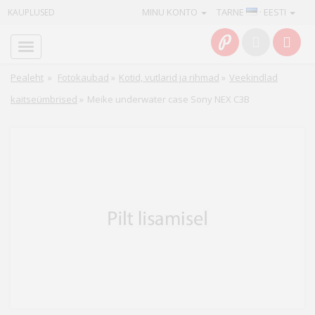
MINU KONTO
TARNE
· EESTI
KAUPLUSED
Avaleht
Info
Pealeht
»
Fotokaubad
»
Kotid, vutlarid ja rihmad
»
Veekindlad
kaitseümbrised
»
Meike underwater case Sony NEX C3B
Teenused
Kaamerad
Fotokaubad
Arvuti
&
IT
Elektroonika