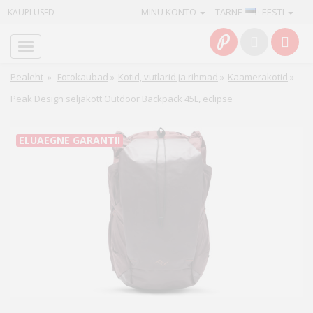
MINU KONTO
TARNE
· EESTI
KAUPLUSED
Avaleht
Info
Pealeht
»
Fotokaubad
»
Kotid, vutlarid ja rihmad
»
Kaamerakotid
»
Peak Design seljakott Outdoor Backpack 45L, eclipse
Teenused
Kaamerad
ELUAEGNE GARANTII
Fotokaubad
Arvuti
&
IT
Elektroonika