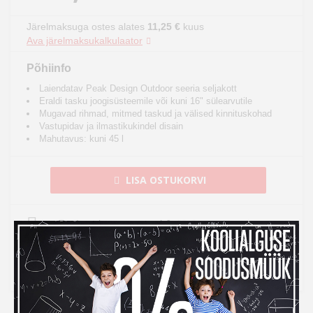
Järelmaksuga ostes alates
11,25 €
kuus
Ava järelmaksukalkulaator
Põhiinfo
Laiendatav Peak Design Outdoor seeria seljakott
Eraldi tasku joogisüsteemile või kuni 16" sülearvutile
Mugavad rihmad, mitmed taskud ja välised kinnituskohad
Vastupidav ja ilmastikukindel disain
Mahutavus: kuni 45 l
LISA OSTUKORVI
Toode on laos, tarneaeg 1-2 tööpäeva
See toode tuuakse sulle tasuta koju kätte
14 päeva tagastusõigus internetist ostmisel
14
Kampaania