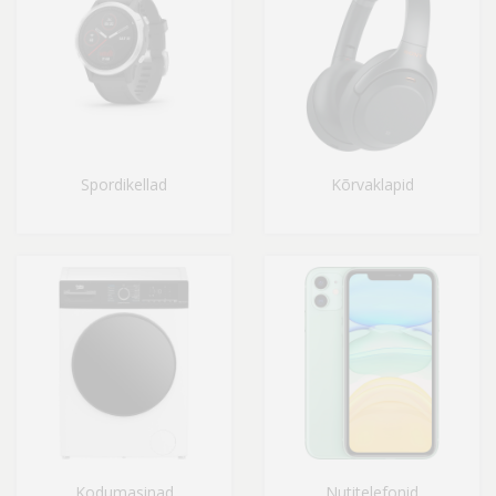
Spordikellad
Kõrvaklapid
Kodumasinad
Nutitelefonid