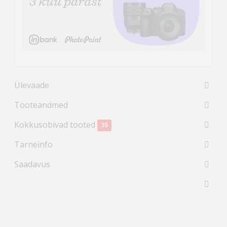
Ülevaade
Tooteandmed
Kokkusobivad tooted
35
Tarneinfo
Saadavus