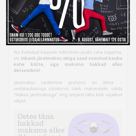
Inbank järelmaksuga ostes
maksad kauba eest alles
detsembris
Kui ihaldatud kaupade tellimiseks peaks raha nappima,
siis
Inbank järelmaksu abiga saad soovitud kauba
kohe kätte, aga maksma hakkad alles
detsembris!
Järelmaksu taotlemise protsess on lihtne –
veebikaubamaja ostukorvis tuleb makseviisiks valida
“Maksa järelmaksuga” ning seejärel täita kõik vajalikud
väljad.