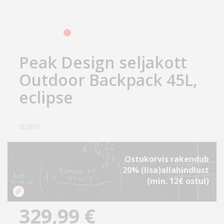
Kodu
&
aed
1
2
3
4
5
6
7
8
9
10
11
12
13
Peak Design seljakott
Ilu
&
Outdoor Backpack 45L,
tervis
eclipse
Sport
&
303875
hobi
Ostukorvis rakendub
Mänguasjad
20% (lisa)allahindlust
(min. 12€ ostul)
Auto
329,99 €