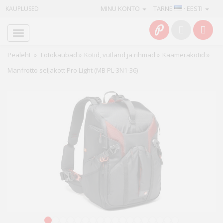
MINU KONTO
TARNE
· EESTI
KAUPLUSED
Avaleht
Info
Pealeht
»
Fotokaubad
»
Kotid, vutlarid ja rihmad
»
Kaamerakotid
»
Manfrotto seljakott Pro Light (MB PL-3N1-36)
Teenused
Kaamerad
Fotokaubad
Arvuti
&
IT
Elektroonika
1
2
3
4
5
6
7
8
9
10
11
12
13
14
15
16
17
18