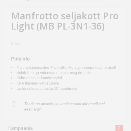
Kodu
&
Manfrotto seljakott Pro
aed
Light (MB PL-3N1-36)
Ilu
&
67237
tervis
Põhiinfo
Sport
Multifunktsionaalne Manfrotto Pro Light seeria kaamerakott
&
Sobib foto- ja videovarustusele ning droonile
Kolm erinevat kandmisviisi
hobi
Kiire ligipääs varustusele
Eraldi sülearvutitasku 15" seadmele
Mänguasjad
Toode on arhiivis, kuvatakse vaid informatiivsel
eesmärgil.
Auto
Kampaania