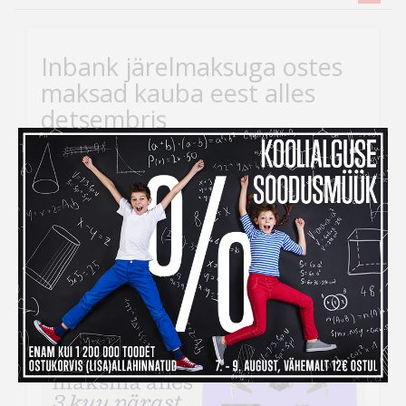
Inbank järelmaksuga ostes
maksad kauba eest alles
detsembris
Kui ihaldatud kaupade tellimiseks peaks raha nappima,
siis
Inbank järelmaksu abiga saad soovitud kauba
kohe kätte, aga maksma hakkad alles
detsembris!
Järelmaksu taotlemise protsess on lihtne –
veebikaubamaja ostukorvis tuleb makseviisiks valida
“Maksa järelmaksuga” ning seejärel täita kõik vajalikud
väljad.