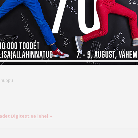
st ning domineeri virtuaalseid lahinguvälju. Parthica klaviatuur paku
inevatele rakendustele ning muuda isegi klaviatuuri taustvalgustust vast
t nuppu
adet Digitest.ee lehel »