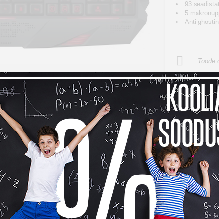
93 seadista
5 makronupp
Anti-ghostin
Toode o