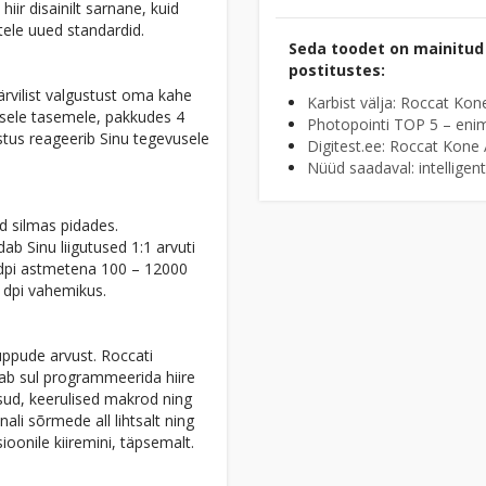
ir disainilt sarnane, kuid
rtele uued standardid.
Seda toodet on mainitud 
postitustes:
rvilist valgustust oma kahe
Karbist välja: Roccat Kon
isele tasemele, pakkudes 4
Photopointi TOP 5 – enim
ustus reageerib Sinu tegevusele
Digitest.ee: Roccat Kone 
Nüüd saadaval: intellig
d silmas pidades.
ab Sinu liigutused 1:1 arvuti
0 dpi astmetena 100 – 12000
0 dpi vahemikus.
nuppude arvust. Roccati
dab sul programmeerida hiire
äsud, keerulised makrod ning
li sõrmede all lihtsalt ning
sioonile kiiremini, täpsemalt.