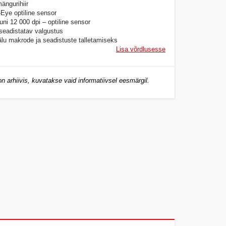
ängurihiir
Eye optiline sensor
uni 12 000 dpi – optiline sensor
seadistatav valgustus
lu makrode ja seadistuste talletamiseks
Lisa võrdlusesse
n arhiivis, kuvatakse vaid informatiivsel eesmärgil.