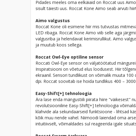
Pidades meeles oma eelkäiaid on Roccat uus Aimo hi
sisult täiesti uus. Roccat Kone Aimo seab arvuti hii
Aimo valgustus
Roccat Kone oli esimene hiir mis tutvustas mitmevä
LED ribaga. Roccat Kone Aimo viib selle aga järgm
valgusriba ja helendavat kerimisrullikut. Aimo valg
ja muutub koos sellega.
Roccat Owl-Eye optiline sensor
Roccati Owl-Eye sensor on väljatöötatud mängurei
Inspiratsiooni on võetud elus loodusest. Hiir tõlgend
ekraanil. Sensori tundlikust on võimalik muuta 10
dpi. Roccat soovitab ise hoida tundlikus 400 – 300
Easy-Shift[+] tehnoloogia
Ära lase enda mängustiili piirata hiire "väikesest" 
revolutsiooniline Easy-Shift[+] tehnoloogia võimal
klahvide ala sekundaarseid funktsioone - lihtsad k
kõik muu nende vahel. Niimoodi laiendad oma arsena
intuitiivselt, võimaldades sul reageerida igale situat
Roccat Swarm tarkvara