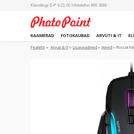
Klienditugi E-P 9-21:00 Infotelefon 800 3686
KAAMERAD
FOTOKAUBAD
ARVUTI & IT
EL
Pealeht
»
Arvuti & IT
»
Lisaseadmed
»
Hiired
»
Roccat hi