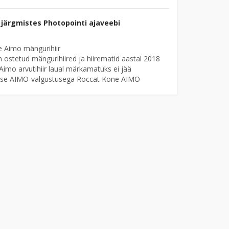
järgmistes Photopointi ajaveebi
e Aimo mängurihiir
 ostetud mängurihiired ja hiirematid aastal 2018
Aimo arvutihiir laual märkamatuks ei jää
entse AIMO-valgustusega Roccat Kone AIMO