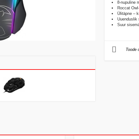
8-nupuline m
Roccat Owl-
Ülitäpne – k
Uuenduslik 
Suur sisemä
Toode o