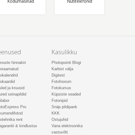
Kodumasinad
Nutitelefonid
eenused
Kasulikku
nuste hinnakiri
Photopointi Blogi
toraamatud
Karbist välja
okalendrid
Digitest
okaardid
Fotofoorum
led ja kruusid
Fotokursus
red seinapildid
Küpsiste seaded
ilabor
Fotonipid
otoExpress Pro
Snäp pildipank
kumendifotod
KKK
otehnika rent
Ostujuhid
agarantii & kindlustus
Vana elektroonika
vastuvõtt