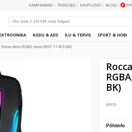
KAMPAANIAD
TEENUSED
KAUPLUSED
BLOGI
PH
|
|
|
|
EKTROONIKA
KODU & AED
ILU & TERVIS
SPORT & HOBI
ir Kone Aimo RGBA, must (ROC-11-815-BK)
Rocca
RGBA,
BK)
86830
Põhiinfo