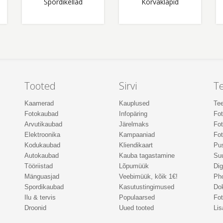
Spordikellad
Kõrvaklapid
Tooted
Sirvi
T
Kaamerad
Kauplused
Tee
Fotokaubad
Infopäring
Fo
Arvutikaubad
Järelmaks
Fot
Elektroonika
Kampaaniad
Fot
Kodukaubad
Kliendikaart
Pus
Autokaubad
Kauba tagastamine
Suu
Tööriistad
Lõpumüük
Dig
Mänguasjad
Veebimüük, kõik 1€!
Ph
Spordikaubad
Kasutustingimused
Do
Ilu & tervis
Populaarsed
Fot
Droonid
Uued tooted
Lis