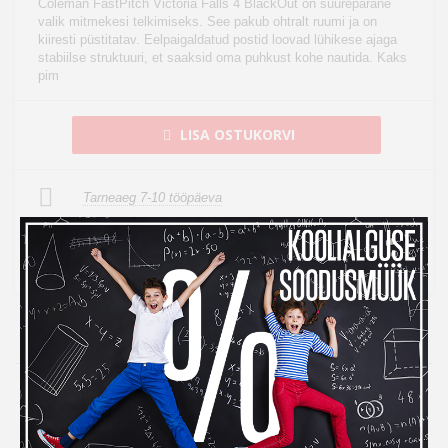
Coleman FastPitch Victoria Falls 4 BlackOut on suurepärane
valik mitmekesi telkimiseks. See pakub ohtralt ruumi ja on
kiiresti püstitatav. Eelpaigaldatud postid loovad lühikese ajaga
stabiilse struktuuri, et saaksid oma puhkust kohe nautida. Kaks
pim
LISA OSTUKORVI
Tarneaeg 7-10 tööpäeva
See toode tuuakse sulle tasuta koju kätte
14 päeva tagastusõigus internetist ostmisel
14
Kampaania
Inbank järelmaksuga ostes