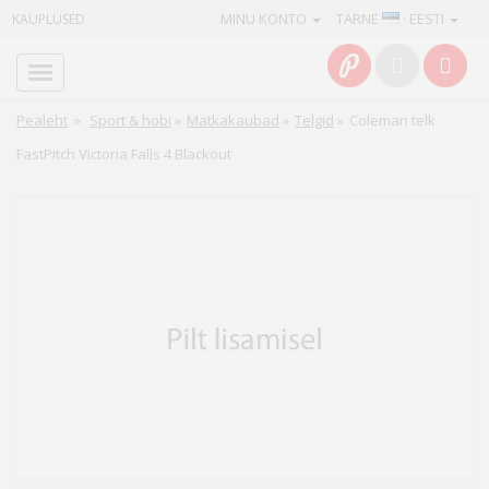
MINU KONTO
TARNE
· EESTI
KAUPLUSED
Avaleht
Info
Pealeht
»
Sport & hobi
»
Matkakaubad
»
Telgid
»
Coleman telk
FastPitch Victoria Falls 4 Blackout
Teenused
Kaamerad
Fotokaubad
Arvuti
&
IT
Elektroonika