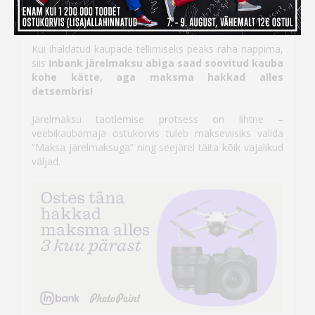
maksad kauba eest alles
detsembris
Kui ihaldatud kaupade tellimiseks peaks raha nappima,
siis
Inbank järelmaksu abiga saad soovitud kauba
kohe kätte, aga maksma hakkad alles
detsembris!
Järelmaksu taotlemise protsess on lihtne –
veebikaubamaja ostukorvis tuleb makseviisiks valida
“Maksa järelmaksuga” ning seejärel täita kõik vajalikud
väljad.