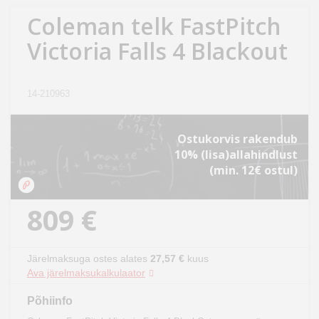
Kodu
Coleman telk FastPitch
&
Victoria Falls 4 Blackout
aed
Ilu
14-210963
&
tervis
Ostukorvis rakendub
10% (lisa)allahindlust
Sport
(min. 12€ ostul)
&
hobi
809 €
Mänguasjad
Järelmaksuga ostes alates
27,57 €
kuus
Auto
Ava järelmaksukalkulaator
Põhiinfo