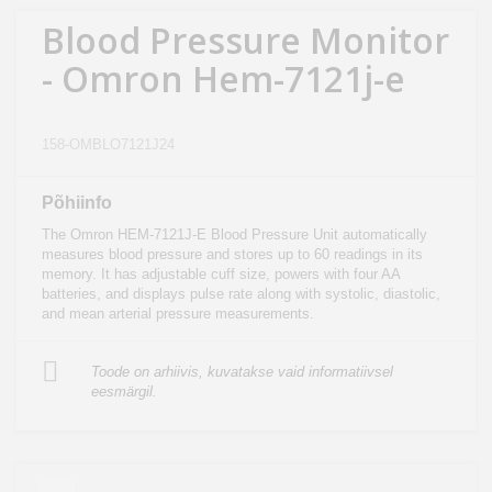
Kodu
Blood Pressure Monitor
&
- Omron Hem-7121j-e
aed
Ilu
158-OMBLO7121J24
&
tervis
Põhiinfo
The Omron HEM-7121J-E Blood Pressure Unit automatically
Sport
measures blood pressure and stores up to 60 readings in its
&
memory. It has adjustable cuff size, powers with four AA
batteries, and displays pulse rate along with systolic, diastolic,
hobi
and mean arterial pressure measurements.
Mänguasjad
Toode on arhiivis, kuvatakse vaid informatiivsel
eesmärgil.
Auto