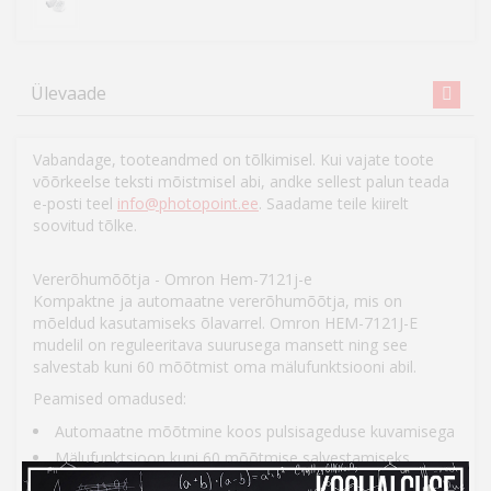
Ülevaade
Vabandage, tooteandmed on tõlkimisel. Kui vajate toote
võõrkeelse teksti mõistmisel abi, andke sellest palun teada
e-posti teel
info@photopoint.ee
. Saadame teile kiirelt
soovitud tõlke.
Vererõhumõõtja - Omron Hem-7121j-e
Kompaktne ja automaatne vererõhumõõtja, mis on
mõeldud kasutamiseks õlavarrel. Omron HEM-7121J-E
mudelil on reguleeritava suurusega mansett ning see
salvestab kuni 60 mõõtmist oma mälufunktsiooni abil.
Peamised omadused:
Automaatne mõõtmine koos pulsisageduse kuvamisega
Mälufunktsioon kuni 60 mõõtmise salvestamiseks
Manseti suurus reguleeritav vahemikus 22 kuni 32 cm