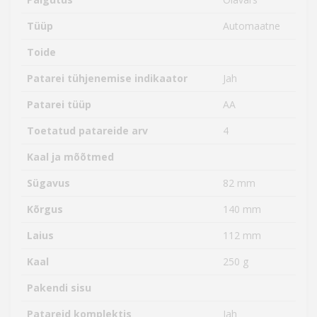
Tüüp
Automaatne
Toide
Patarei tühjenemise indikaator
Jah
Patarei tüüp
AA
Toetatud patareide arv
4
Kaal ja mõõtmed
Sügavus
82 mm
Kõrgus
140 mm
Laius
112 mm
Kaal
250 g
Pakendi sisu
Patareid komplektis
Jah