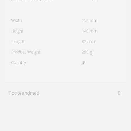
Width
112 mm
Height
140 mm
Length
82 mm
Product Weight
250 g
Country
JP
Tooteandmed