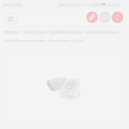
MINU KONTO
TARNE
· EESTI
KAUPLUSED
Avaleht
Info
Pealeht
»
Sport & hobi
»
Meditsiiniseadmed
»
Vererõhumõõtjad
»
Blood Pressure Monitor - Omron Hem-7121j-e
Teenused
Kaamerad
Fotokaubad
Arvuti
&
IT
Elektroonika