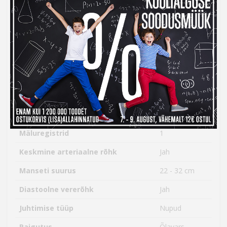
Mõõdetavad parameetrid: süstoolne, diastoolne ja
keskmine arteriaalne rõhk
Töötab nelja AA patareiga (patareid on komplektis)
Omadused
Toote värv
Valge
Mälufunktsioon
Jah
Pulsisageduse mõõtmine
Jah
Mäluregistrid
1
Keskmine arteriaalne rõhk
Jah
Manseti suurus
22 - 32 cm
Diastoolne vererõhk
Jah
Juhtimise tüüp
Nupud
Paigutus
Õlavars