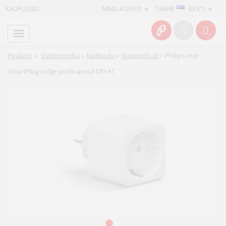
MINU KONTO
TARNE
· EESTI
KAUPLUSED
Avaleht
Info
Pealeht
»
Elektroonika
»
Nutikodu
»
Nutipistikud
»
Philips Hue
SmartPlug valge pistikupesa DE+AT
Teenused
Kaamerad
Fotokaubad
Arvuti
&
IT
Elektroonika
1
2