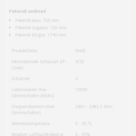
Pakendi andmed
Pakendi laius: 720 mm
Pakendi sügavus: 720 mm
Pakendi kõrgus: 1740 mm
Produktfarbe
Weiß
Internationale Schutzart (IP-
IP20
Code)
Schutzart
II
Lebensdauer Hue-
10000
Dimmschalter (Klicks)
Frequenzbereich (Hue
2401 - 2483,5 MHz
Dimmschalter)
Betriebstemperatur
0 - 35 °C
Relative Luftfeuchtigkeit in
5 - 95%