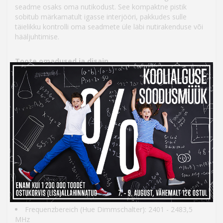
seadme osaks oma nutikodust. See kompaktne pistik
sobitub märkamatult igasse interjööri, pakkudes sulle
täielikku kontrolli oma seadmete üle läbi nutirakenduse või
hääljuhtimise.
Toote omadused ja disain
Toote värv: Valge
Internationale Schutzart (IP-Code): IP20
Schutzart: II
Mõõtmed
Laius: 51 mm
Sügavus: 51 mm
Kõrgus: 84 mm
Garantii ja tehnilised näitajad
Garantiezeit: 2 aastat
Frequenzbereich (Hue Dimmschalter): 2401 - 2483,5
MHz