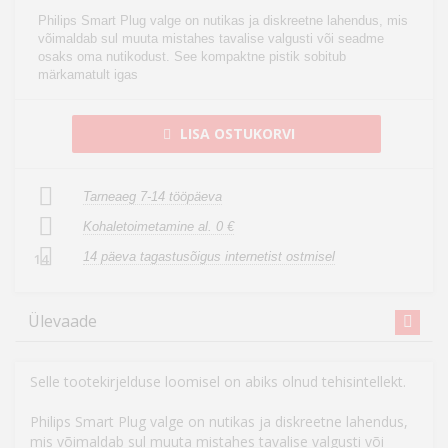
Philips Smart Plug valge on nutikas ja diskreetne lahendus, mis
võimaldab sul muuta mistahes tavalise valgusti või seadme
osaks oma nutikodust. See kompaktne pistik sobitub
märkamatult igas
LISA OSTUKORVI
Tarneaeg 7-14 tööpäeva
Kohaletoimetamine al. 0 €
14 päeva tagastusõigus internetist ostmisel
14
Ülevaade
Selle tootekirjelduse loomisel on abiks olnud tehisintellekt.
Philips Smart Plug valge on nutikas ja diskreetne lahendus,
mis võimaldab sul muuta mistahes tavalise valgusti või