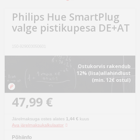
Kodu
&
Philips Hue SmartPlug
aed
valge pistikupesa DE+AT
Ilu
&
150-929003050601
tervis
Ostukorvis rakendub
Sport
12% (lisa)allahindlust
&
(min. 12€ ostul)
hobi
47,99 €
Mänguasjad
Auto
Järelmaksuga ostes alates
1,44 €
kuus
Ava järelmaksukalkulaator
Põhiinfo