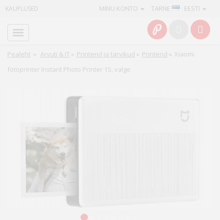
MINU KONTO
TARNE
· EESTI
KAUPLUSED
Avaleht
Info
Pealeht
»
Arvuti & IT
»
Printerid ja tarvikud
»
Printerid
»
Xiaomi
fotoprinter Instant Photo Printer 1S, valge
Teenused
Kaamerad
Fotokaubad
Arvuti
&
IT
Elektroonika
1
2
3
4
5
6
7
8