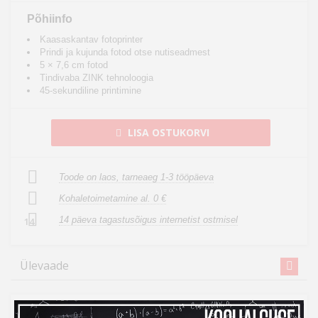
Põhiinfo
Kaasaskantav fotoprinter
Prindi ja kujunda fotod otse nutiseadmest
5 × 7,6 cm fotod
Tindivaba ZINK tehnoloogia
45-sekundiline printimine
LISA OSTUKORVI
Toode on laos, tarneaeg 1-3 tööpäeva
Kohaletoimetamine al. 0 €
14 päeva tagastusõigus internetist ostmisel
14
Ülevaade
Sinu mälestused hetkega paberil