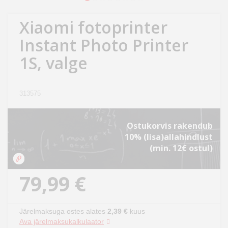
Kodu
&
Xiaomi fotoprinter
aed
Instant Photo Printer
1S, valge
Ilu
&
tervis
313575
Sport
Ostukorvis rakendub
&
10% (lisa)allahindlust
hobi
(min. 12€ ostul)
Mänguasjad
79,99 €
Auto
Järelmaksuga ostes alates
2,39 €
kuus
Ava järelmaksukalkulaator