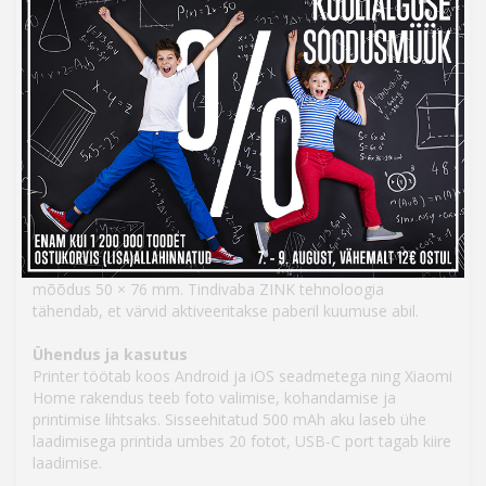
Väike aga üllatavalt võimekas Xiaomi Portable Photo Printer
1S toob sinu nutiseadmes olevad mälestused koheselt
paberile. Selleks pole vaja arvutit ega tindikassette: vali foto,
ühenda telefon printeriga ja hetk hiljem on pilt paberil.
Väike, aga võimas
Printer kaalub kõigest 180 g mahtudes nii kotti kui
jopetaskusse. Bluetooth 5.2 võimaldab ühendada kuni kolm
seadet korraga – nii saavad ka sõbrad oma lemmikpilte
trükkida.
Kiire ja lihtne
Ühe foto printimine võtab umbes 45 sekundit ja fotod on
mõõdus 50 × 76 mm. Tindivaba ZINK tehnoloogia
tähendab, et värvid aktiveeritakse paberil kuumuse abil.
Ühendus ja kasutus
Printer töötab koos Android ja iOS seadmetega ning Xiaomi
Home rakendus teeb foto valimise, kohandamise ja
printimise lihtsaks. Sisseehitatud 500 mAh aku laseb ühe
laadimisega printida umbes 20 fotot, USB-C port tagab kiire
laadimise.