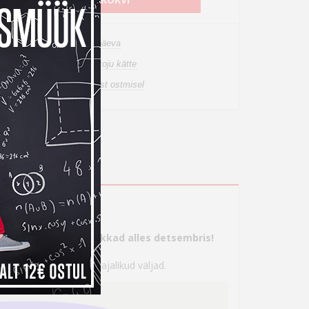
n laos, tarneaeg 1-3 tööpäeva
de tuuakse sulle tasuta koju kätte
a tagastusõigus internetist ostmisel
s
tte, aga maksma hakkad alles detsembris!
 seejärel täita kõik vajalikud väljad.