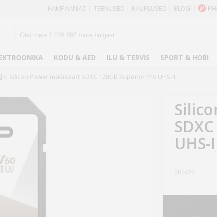
KAMPAANIAD
TEENUSED
KAUPLUSED
BLOGI
PH
|
|
|
|
EKTROONIKA
KODU & AED
ILU & TERVIS
SPORT & HOBI
d
»
Silicon Power mälukaart SDXC 128GB Superior Pro UHS-II
Silic
SDXC 
UHS-I
261426