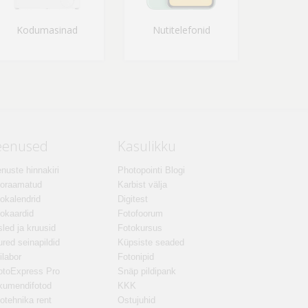
Kodumasinad
Nutitelefonid
eenused
Kasulikku
nuste hinnakiri
Photopointi Blogi
toraamatud
Karbist välja
okalendrid
Digitest
okaardid
Fotofoorum
led ja kruusid
Fotokursus
red seinapildid
Küpsiste seaded
ilabor
Fotonipid
otoExpress Pro
Snäp pildipank
kumendifotod
KKK
otehnika rent
Ostujuhid