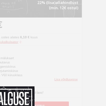
22% (lisa)allahindlust
(min. 12€ ostul)
€
 ostes alates
6,10 €
kuus
ukalkulaator
 mälukaart
utavus
gemiskiirus
rjutamiskiirus
 V60 kiirusklass
Lisa võrdlusesse
he, viimased eksemplarid laos!
LISA OSTUKORVI