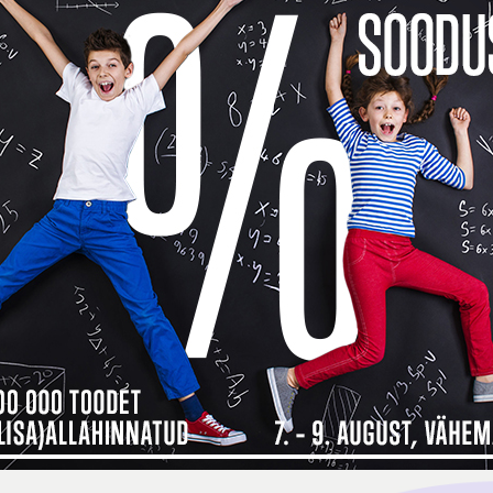
Toode o
See too
14 päev
14
Tarneinfo
Saadavus
 maksad kauba eest alles detsembri
ma, siis
Inbank järelmaksu abiga saad soovitud kauba kohe kä
bamaja ostukorvis tuleb makseviisiks valida “Maksa järelmaksuga” ning