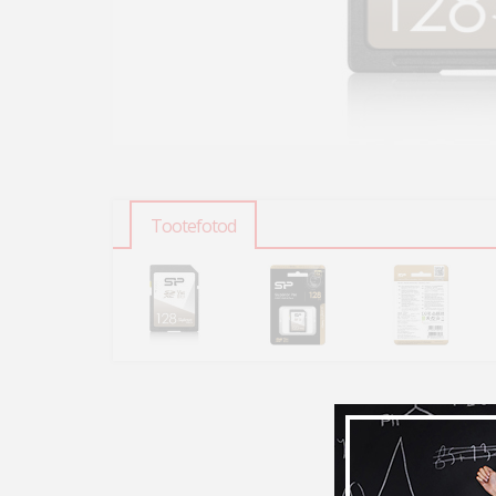
Tootefotod