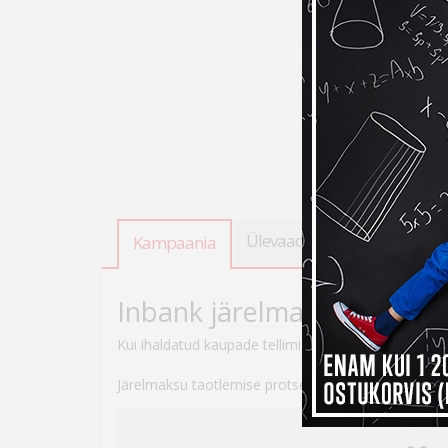
Ülevaade
Tooteandmed
Kampaania
Inbank järelmaksuga ostes
Kui ihaldatud kaupade tellimiseks peaks raha nappi
Järelmaksu taotlemise protsess on lihtne – veebikau