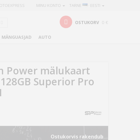
OTOEXPRESS
MINU KONTO
TARNE
· EESTI
OSTUKORV
0 €
MÄNGUASJAD
AUTO
on Power mälukaart
128GB Superior Pro
I
Ostukorvis rakendub