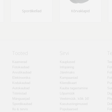
Spordikellad
Kõrvaklapid
Tooted
Sirvi
T
Kaamerad
Kauplused
Tee
Fotokaubad
Infopäring
Fo
Arvutikaubad
Järelmaks
Fot
Elektroonika
Kampaaniad
Fot
Kodukaubad
Kliendikaart
Pus
Autokaubad
Kauba tagastamine
Suu
Tööriistad
Lõpumüük
Dig
Mänguasjad
Veebimüük, kõik 1€!
Ph
Spordikaubad
Kasutustingimused
Do
Ilu & tervis
Populaarsed
Fot