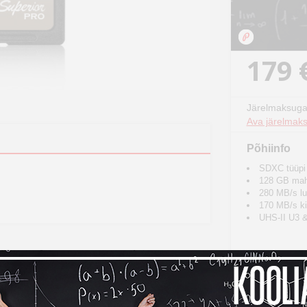
179 
Järelmaksuga
Ava järelmaks
Põhiinfo
SDXC tüüpi
128 GB mah
280 MB/s lu
170 MB/s ki
UHS-II U3 &
Osta ko