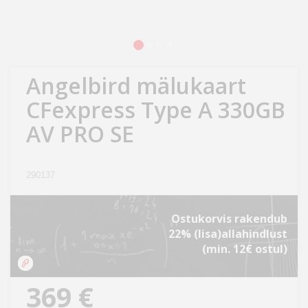
Kodu
&
aed
1
2
3
4
Angelbird mälukaart
Ilu
&
CFexpress Type A 330GB
tervis
AV PRO SE
Sport
&
290137
hobi
Ostukorvis rakendub
Mänguasjad
22% (lisa)allahindlust
(min. 12€ ostul)
Auto
369 €