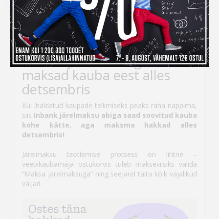
Kampaania
Inbank järelmaksuga ostes
maksad kauba eest alles
detsembris
Kui ihaldatud kaupade tellimiseks peaks raha nappima,
siis
Inbank järelmaksu abiga saad soovitud kauba
kohe kätte, aga maksma hakkad alles
detsembris!
Järelmaksu taotlemise protsess on lihtne –
veebikaubamaja ostukorvis tuleb makseviisiks valida
“Maksa järelmaksuga” ning seejärel täita kõik vajalikud
väljad.