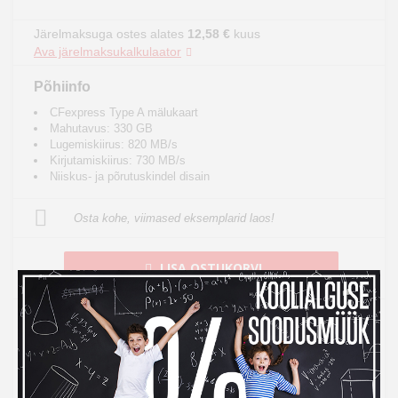
Järelmaksuga ostes alates
12,58 €
kuus
Ava järelmaksukalkulaator
Põhiinfo
CFexpress Type A mälukaart
Mahutavus: 330 GB
Lugemiskiirus: 820 MB/s
Kirjutamiskiirus: 730 MB/s
Niiskus- ja põrutuskindel disain
Osta kohe, viimased eksemplarid laos!
LISA OSTUKORVI
Toode on laos, tarneaeg 1-3 tööpäeva
See toode tuuakse sulle tasuta koju kätte
14 päeva tagastusõigus internetist ostmisel
14