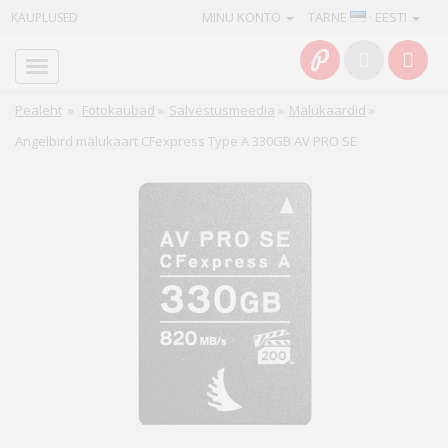
MINU KONTO
TARNE
· EESTI
KAUPLUSED
Avaleht
Info
Pealeht
»
Fotokaubad
»
Salvestusmeedia
»
Mälukaardid
»
Angelbird mälukaart CFexpress Type A 330GB AV PRO SE
Teenused
Kaamerad
Fotokaubad
Arvuti
&
IT
Elektroonika