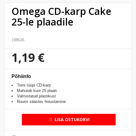
Kodu
Omega CD-karp Cake
&
25-le plaadile
aed
Ilu
198626
&
tervis
1,19 €
Sport
&
Põhiinfo
hobi
Torni tüüpi CD-karp
Mahutab kuni 25 plaati
Valmistatud plastikust
Mänguasjad
Ruumi säästev hoiustamine
Auto
LISA OSTUKORVI