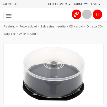
MINU KONTO
TARNE
· EESTI
KAUPLUSED
Avaleht
Info
Pealeht
»
Fotokaubad
»
Salvestusmeedia
»
CD karbid
»
Omega CD-
karp Cake 25-le plaadile
Teenused
Kaamerad
Fotokaubad
Arvuti
&
IT
Elektroonika