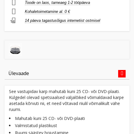
Toode on laos, tarneaeg 1-2 tööpäeva
Kohaletoimetamine al. 0 €
14 päeva tagastusõigus internetist ostmisel
14
Ülevaade
See vastupidav karp mahutab kuni 25 CD- või DVD-plaati.
Külgedel olevad spetsiaalsed väljalõiked võimaldavad karpe
asetada kõrvuti nii, et need võtavad riiulil võimalikult vähe
ruumi.
Mahutab kuni 25 CD- või DVD-plaati
Valmistatud plastikust
Ruumi säästev hoiustamine