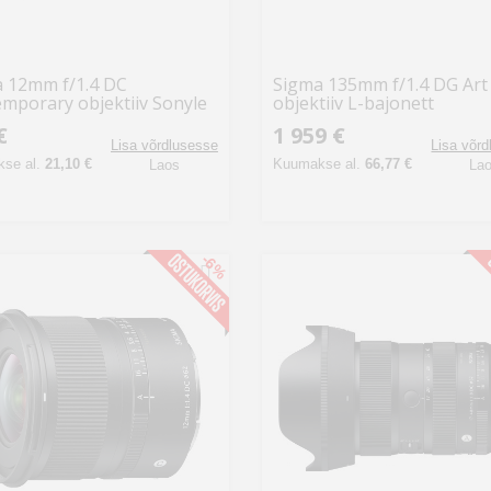
 12mm f/1.4 DC
Sigma 135mm f/1.4 DG Art
mporary objektiiv Sonyle
objektiiv L-bajonett
€
1 959 €
Lisa võrdlusesse
Lisa võr
se al.
21,10 €
Kuumakse al.
66,77 €
Laos
La
-6%