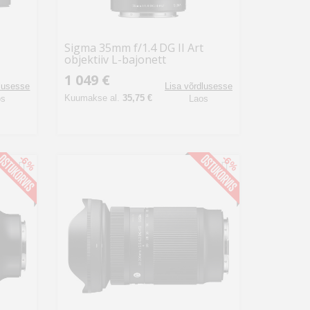
Sigma 35mm f/1.4 DG II Art
objektiiv L-bajonett
1 049 €
dlusesse
Lisa võrdlusesse
Kuumakse al.
35,75 €
os
Laos
-6%
-6%