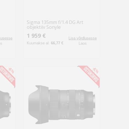
Sigma 135mm f/1.4 DG Art
objektiiv Sonyle
1 959 €
dlusesse
Lisa võrdlusesse
Kuumakse al.
66,77 €
os
Laos
-6%
-6%