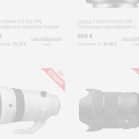
a 50mm f/2 DG DN
Sigma 17mm f/4 DG DN
mporary objektiiv Sonyle
Contemporary objektiiv L-
bajonett
€
659 €
Lisa võrdlusesse
Lisa võr
se al.
25,19 €
Kuumakse al.
22,46 €
Laos
La
-6%