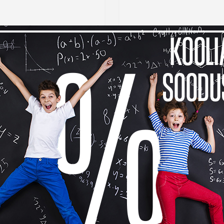
 12mm f/1.4 DC
Sigma 17-40mm f/1.8 DC A
mporary objektiiv
objektiiv Fujifilmile
ile
€
1 029 €
Lisa võrdlusesse
Lisa võr
se al.
21,10 €
Kuumakse al.
35,07 €
Laos
La
-10%