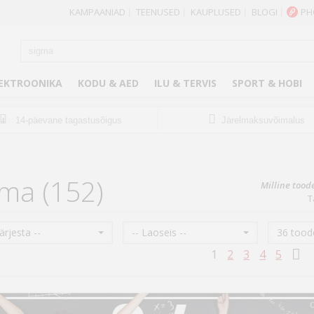
KAMPAANIAD
TEENUSED
KAUPLUSED
BLOGI
PH
|
|
|
|
EKTROONIKA
KODU & AED
ILU & TERVIS
SPORT & HOBI
14-päevane tagastusõigus
Järelmaksuvõimalus
14
gma (152)
Milline tood
T
Järjesta --
-- Laoseis --
36 toode
1
2
3
4
5