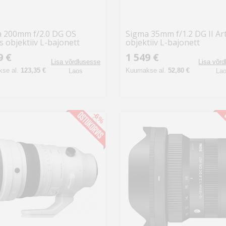
 200mm f/2.0 DG OS
Sigma 35mm f/1.2 DG II Ar
s objektiiv L-bajonett
objektiiv L-bajonett
9 €
1 549 €
Lisa võrdlusesse
Lisa võr
se al.
123,35 €
Kuumakse al.
52,80 €
Laos
La
-6%