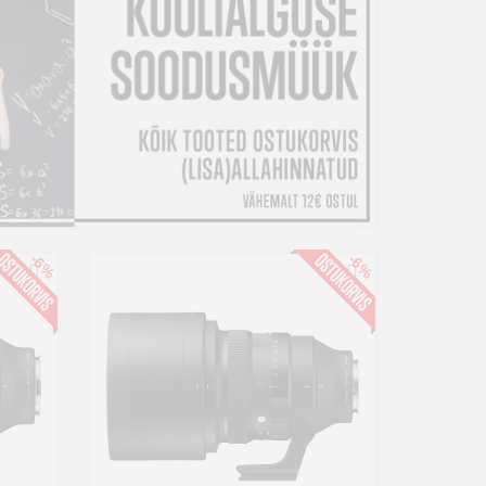
-6%
-6%