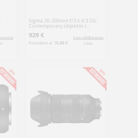
t
Sigma 20-200mm f/3.5-6.3 DG
Contemporary objektiiv L-
bajonett
929 €
dlusesse
Lisa võrdlusesse
Kuumakse al.
31,66 €
os
Laos
-6%
-6%