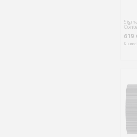
Sigma
Conte
619 
Kuumak