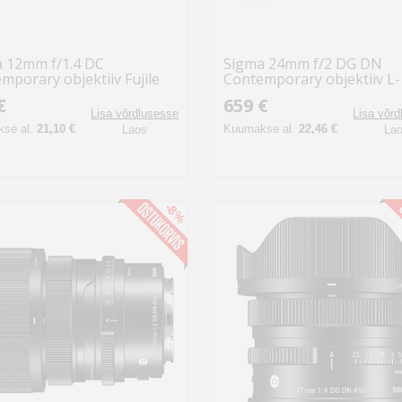
 12mm f/1.4 DC
Sigma 24mm f/2 DG DN
mporary objektiiv Fujile
Contemporary objektiiv L-
bajonett
€
659 €
Lisa võrdlusesse
Lisa võr
se al.
21,10 €
Kuumakse al.
22,46 €
Laos
La
-8%