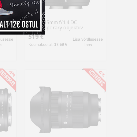
Sigma 15mm f/1.4 DC
Contemporary objektiiv
Fujifilmile
519 €
dlusesse
Lisa võrdlusesse
Kuumakse al.
17,69 €
os
Laos
-6%
-6%