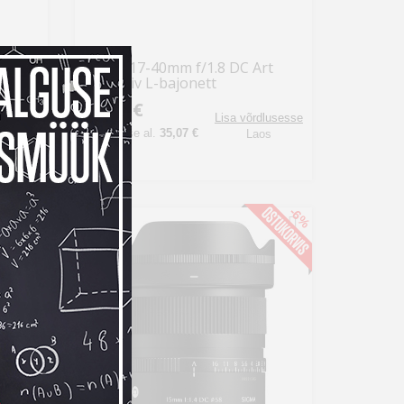
rt
Sigma 17-40mm f/1.8 DC Art
objektiiv L-bajonett
1 029 €
dlusesse
Lisa võrdlusesse
Kuumakse al.
35,07 €
os
Laos
-8%
-6%