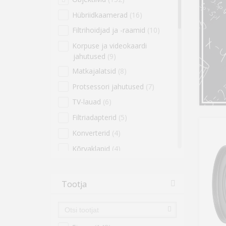
Hübriidkaamerad
(16)
Filtrihoidjad ja -raamid
(10)
Korpuse ja videokaardi
jahutused
(9)
Matkajalatsid
(8)
Protsessori jahutused
(7)
TV-lauad
(6)
Filtriadapterid
(5)
Konverterid
(4)
Kõrvaklapid
(4)
Objektiivi kinnitused statiivile
(4)
Tootja
Jalgratta tuled
(3)
Objektiivi adapterid
(3)
Pesad ja asemed
(3)