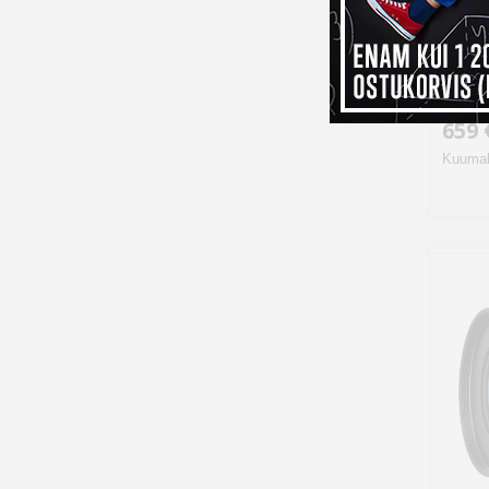
Sigm
Conte
659 
Kuumak