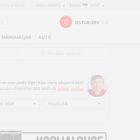
OTOEXPRESS
MINU KONTO
TARNE
· EESTI
OSTUKORV
0 €
MÄNGUASJAD
AUTO
Turvaline ostukoht
e on sinu jaoks õige?
Küsi meie ekspertidelt!
asuta infotelefon 800 3686 või
online vestlus
t lehel
Ruudustik