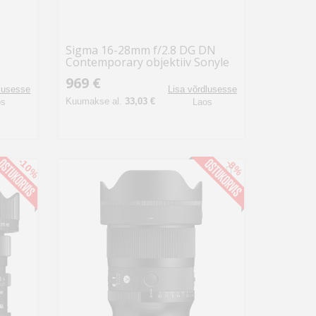
Sigma 16-28mm f/2.8 DG DN
Contemporary objektiiv Sonyle
969 €
dlusesse
Lisa võrdlusesse
Kuumakse al.
33,03 €
os
Laos
-10%
-8%