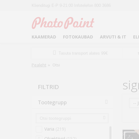
Klienditugi E-P 9-21:00 Infotelefon 800 3686
KAAMERAD
FOTOKAUBAD
ARVUTI & IT
EL
Tasuta transport alates 99€
Pealeht
»
Otsi
si
FILTRID
Tootegrupp
-- 
Varia
(219)
Objektiivid
(152)