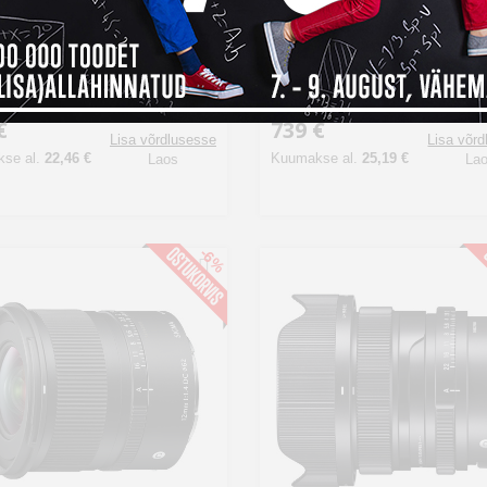
a 17mm f/4 DG DN
Sigma 50mm f/2 DG DN
mporary objektiiv Sonyle
Contemporary objektiiv L-
bajonett
€
739 €
Lisa võrdlusesse
Lisa võr
se al.
22,46 €
Kuumakse al.
25,19 €
Laos
La
-6%