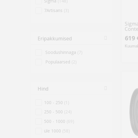
Sigma
(148)
Kiirkinnitusplaadid
(2)
7Artisans
(3)
Kõlarid
(2)
Sigma
Matkapliidid ja tarvikud
(2)
Conte
Objektiivide dokid
(2)
619 
Eripakkumised
Pastapliiatsid
(2)
Kuumak
Soodushinnaga
(7)
Päikesevarjukid
(2)
Populaarsed
(2)
Spetsiaallaadijad
(2)
Distantspäästikud
(1)
Hiired
(1)
Hind
Juhtmevabad kõlarid
(1)
Juhtmevabad laadijad
(1)
100 - 250
(1)
Kaamera stabilisaatorite
250 - 500
(24)
tarvikud
(1)
500 - 1000
(69)
Kaamerapuurid
(1)
üle 1000
(58)
Lauamängud
(1)