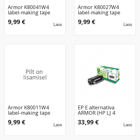
Armor K80041W4
Armor K80027W4
label-making tape
label-making tape
Black on transparent
White on black
9,99 €
9,99 €
Laos
Laos
Armor K80011W4
EP E alternativa
label-making tape
ARMOR (HP LJ 4
Black on white
EPE/EX 6.800 str.,
9,99 €
33,99 €
kompat. s 92298A)
Laos
Laos