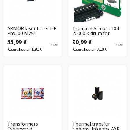
ARMOR laser toner HP
Trummel Armor L104
Pro200 M251
20000lk drum for
yellow,1.800str.,komp.CF212A
Brother
55,99 €
90,99 €
HL800/820/860/1040/1050
Laos
Laos
5130/5140/5150/5170
Kuumakse al.
1,91 €
Kuumakse al.
3,10 €
Transformers
Thermal transfer
Cyberworld
ribbons, Inkanto, AXR