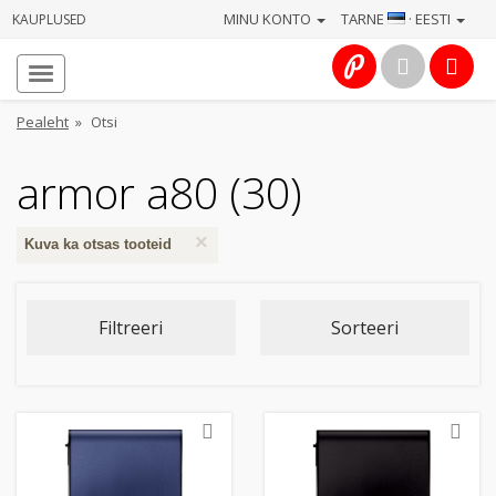
MINU KONTO
TARNE
· EESTI
KAUPLUSED
Avaleht
Info
Pealeht
»
Otsi
Teenused
armor a80 (30)
Kaamerad
×
Kuva ka otsas tooteid
Fotokaubad
Filtreeri
Sorteeri
Arvuti
&
IT
Elektroonika