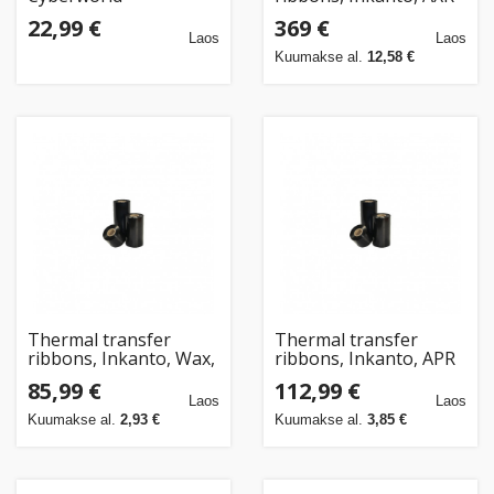
mängufiguur Armored
7+, Resin, 80 mm, 450
22,99 €
369 €
Cyber Changers, 10cm
m, Out, Black (10 tk.)
Laos
Laos
Kuumakse al.
12,58 €
Thermal transfer
Thermal transfer
ribbons, Inkanto, Wax,
ribbons, Inkanto, APR
AWX FH, 80 mm, 360 m,
6, Wax/Resin, 80 mm,
85,99 €
112,99 €
In, Black (10 tk.)
300 m, Out, Black (10
Laos
Laos
tk.)
Kuumakse al.
2,93 €
Kuumakse al.
3,85 €