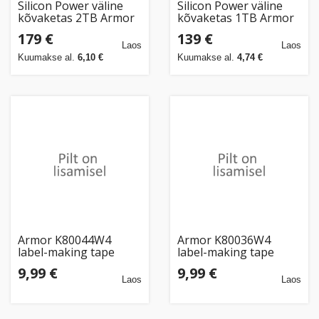
Silicon Power väline
Silicon Power väline
kõvaketas 2TB Armor
kõvaketas 1TB Armor
A80, must
A80, sinine
179 €
139 €
Laos
Laos
Kuumakse al.
6,10 €
Kuumakse al.
4,74 €
Armor K80044W4
Armor K80036W4
label-making tape
label-making tape
Black on green
Black on yellow
9,99 €
9,99 €
Laos
Laos