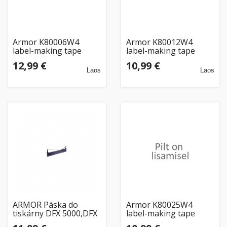
Armor K80006W4
Armor K80012W4
label-making tape
label-making tape
Black on white
Black on white
12,99 €
10,99 €
Laos
Laos
ARMOR Páska do
Armor K80025W4
tiskárny DFX 5000,DFX
label-making tape
8000 F56103
White on transparent