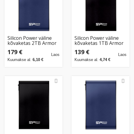
Kodu
&
aed
Ilu
Silicon Power väline
Silicon Power väline
kõvaketas 2TB Armor
kõvaketas 1TB Armor
&
A80, sinine
A80, must
tervis
179 €
139 €
Laos
Laos
Kuumakse al.
6,10 €
Kuumakse al.
4,74 €
Sport
&
hobi
Mänguasjad
Auto