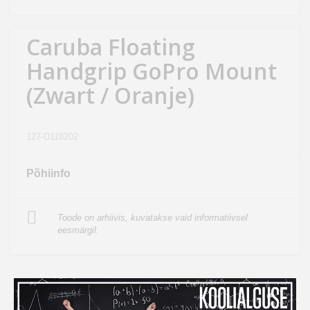
Kodu
&
Caruba Floating
aed
Handgrip GoPro Mount
Ilu
(Zwart / Oranje)
&
tervis
127-D118202
Sport
&
Põhiinfo
hobi
Toode on arhiivis, kuvatakse vaid informatiivsel
Mänguasjad
eesmärgil.
Auto
Ülevaade