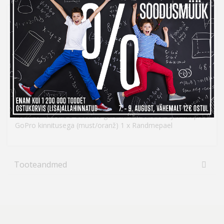
Caruba Ujuv käepide GoPro kinnitusega (must/oranž)
Caruba Ujuv käepide GoPro kinnitusega muudab GoPro
kaameraga filmimise pikemaks ajaks või ühe käega
filmimise lihtsamaks. Pehme käepide tagab turvalise ja
mugava haarde kaamera üle. Käepide ujub vees, seega ei
vaju kaamera põhja. Silmatorkava värvi tõttu ei jäta sa oma
varustust kergesti märkamata. Sama värvi randmepael
pakub lisaturvalisust, kui töötad oma väärtusliku
kaameraga. Käepide GoPro kaameratele Ujub vees
Silmatorkav värv Pehme käepide Randmepael
lisaturvalisuseks 3-aastane garantii 1 x Caruba Ujuv käepide
GoPro kinnitusega (must/oranž) 1 x Randmepael
Tooteandmed