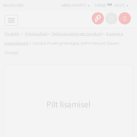
MINU KONTO
TARNE
· EESTI
KAUPLUSED
Avaleht
Info
Pealeht
»
Fotokaubad
»
Seikluskaamerate tarvikud
»
Kaamera
käepidemed
»
Caruba Floating Handgrip GoPro Mount (Zwart /
Teenused
Oranje)
Kaamerad
Fotokaubad
Arvuti
&
IT
Elektroonika