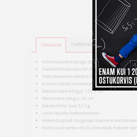
Tooteandmed
Tarneinfo
Ülevaade
Kolmesuunalise peaga statiiv
Nutitelefoni kinnitus 60–98 mm laiusega telefon
Seikluskaamera kinnitus GoPro ühendusega se
Kolmeosalised alumiiniumist jalad
Maksimaalne kõrgus: 159,5 cm
Minimaalne kõrgus: 61 cm
Kandevõime: kuni 3,5 kg
Lood täpseks kadreerimiseks
Kiirkinnitusplaat mugavaks kaamera kinnitamise
Konks kesksamba otsas võimaldab statiivile kinn