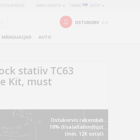
OTOEXPRESS
MINU KONTO
TARNE
· EESTI
OSTUKORV
0 €
MÄNGUASJAD
AUTO
ck statiiv TC63
e Kit, must
Ostukorvis rakendub
18% (lisa)allahindlust
(min. 12€ ostul)