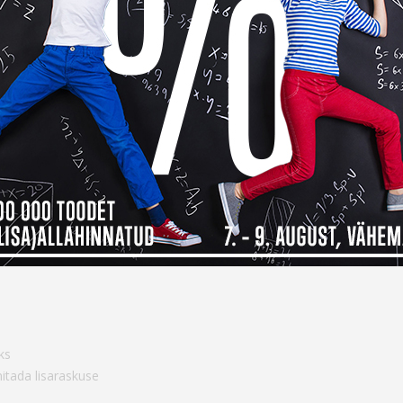
14 päev
14
Saadavus
idele
admetele
ks
itada lisaraskuse