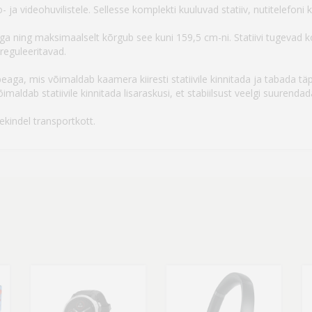
a videohuvilistele. Sellesse komplekti kuuluvad statiiv, nutitelefoni k
ga ning maksimaalselt kõrgub see kuni 159,5 cm-ni. Statiivi tugevad 
t reguleeritavad.
ipeaga, mis võimaldab kaamera kiiresti statiivile kinnitada ja tabada t
aldab statiivile kinnitada lisaraskusi, et stabiilsust veelgi suurendad
ekindel transportkott.