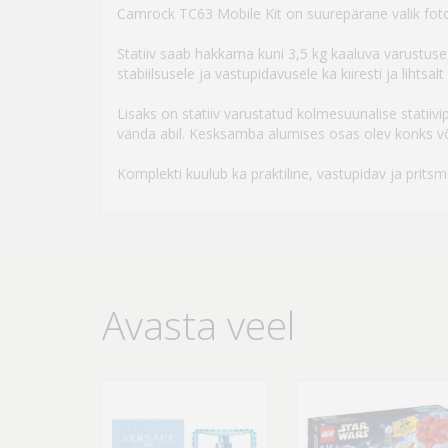
Camrock TC63 Mobile Kit on suurepärane valik foto- j
Statiiv saab hakkama kuni 3,5 kg kaaluva varustuse
stabiilsusele ja vastupidavusele ka kiiresti ja lihtsal
Lisaks on statiiv varustatud kolmesuunalise statiiv
vända abil. Kesksamba alumises osas olev konks võim
Komplekti kuulub ka praktiline, vastupidav ja pritsm
Avasta veel