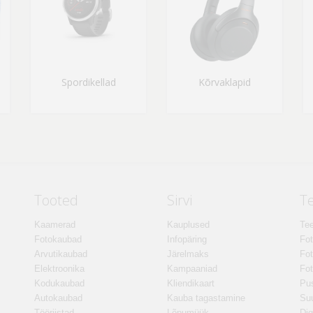
Spordikellad
Kõrvaklapid
Tooted
Sirvi
T
Kaamerad
Kauplused
Tee
Fotokaubad
Infopäring
Fo
Arvutikaubad
Järelmaks
Fot
Elektroonika
Kampaaniad
Fot
Kodukaubad
Kliendikaart
Pus
Autokaubad
Kauba tagastamine
Suu
Tööriistad
Lõpumüük
Dig