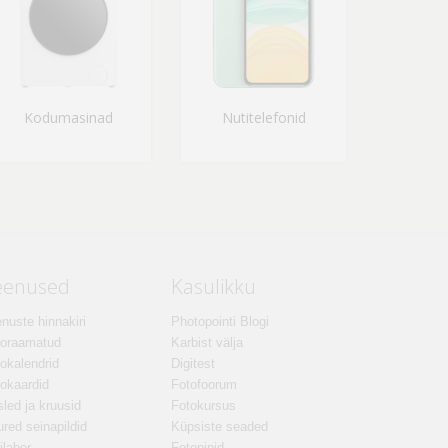
Kodumasinad
Nutitelefonid
eenused
Kasulikku
nuste hinnakiri
Photopointi Blogi
toraamatud
Karbist välja
okalendrid
Digitest
okaardid
Fotofoorum
led ja kruusid
Fotokursus
red seinapildid
Küpsiste seaded
ilabor
Fotonipid