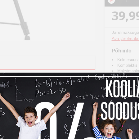
39,9
Järelmaksuga
Ava järelmaks
Põhiinfo
Kolmesuunal
Komplektis 
Maksimaaln
Kandevõime:
Lood & kiirk
Toode o
Kohalet