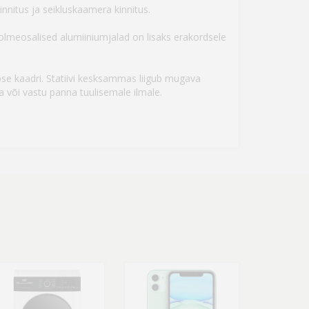
innitus ja seikluskaamera kinnitus.
kolmeosalised alumiiniumjalad on lisaks erakordsele
äpse kaadri. Statiivi kesksammas liigub mugava
a või vastu panna tuulisemale ilmale.