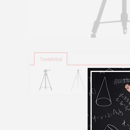
Tootefotod