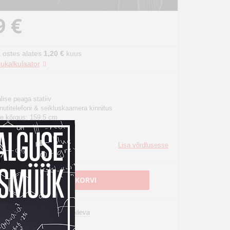
9 €
 ostes alates
1,20 €
kuus
ukalkulaator
ise peaga statiiv
nutitelefoni & seikluskaamera kinnitus
e kõrgus: 159,5 cm
 kuni 3,5 kg
innitusplaat
Lisa võrdlusesse
LISA OSTUKORVI
n laos, tarneaeg 1-3 tööpäeva
oimetamine al. 0 €