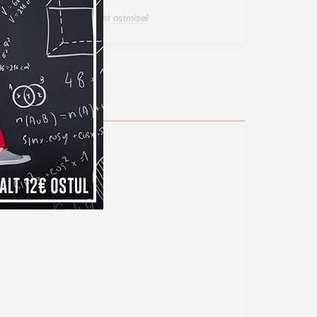
a tagastusõigus internetist ostmisel