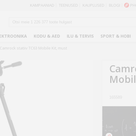
KAMPAANIAD
TEENUSED
KAUPLUSED
BLOGI
PH
|
|
|
|
EKTROONIKA
KODU & AED
ILU & TERVIS
SPORT & HOBI
Camrock statiiv TC63 Mobile Kit, must
Camro
Mobil
165589