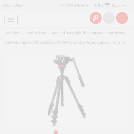
MINU KONTO
TARNE
· EESTI
KAUPLUSED
Avaleht
Info
Pealeht
»
Fotokaubad
»
Statiivid ja tarvikud
»
Statiivid
»
Manfrotto
statiivikomplekt MVK502055CXPROV 502+055 Video Carbon Fibre Kit
Teenused
Kaamerad
Fotokaubad
Arvuti
&
IT
Elektroonika
1
2
3
4
5
6