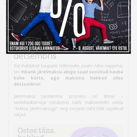
Kampaania
Inbank järelmaksuga ostes
maksad kauba eest alles
detsembris
Kui ihaldatud kaupade tellimiseks peaks raha nappima,
siis
Inbank järelmaksu abiga saad soovitud kauba
kohe kätte, aga maksma hakkad alles
detsembris!
Järelmaksu taotlemise protsess on lihtne –
veebikaubamaja ostukorvis tuleb makseviisiks valida
“Maksa järelmaksuga” ning seejärel täita kõik vajalikud
väljad.