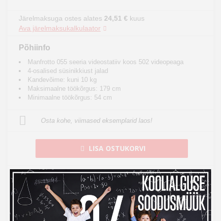
Järelmaksuga ostes alates
24,51 €
kuus
Ava järelmaksukalkulaator
Põhiinfo
Manfrotto 055 seeria videostatiiv koos 502 videopeaga
4-osalised süsinikkiust jalad
Kandevõime: kuni 10 kg
Maksimaalne töökõrgus: 179 cm
Minimaalne töökõrgus: 54 cm
Osta kohe, viimased eksemplarid laos!
LISA OSTUKORVI
Toode on laos, tarneaeg 1-3 tööpäeva
See toode tuuakse sulle tasuta koju kätte
14 päeva tagastusõigus internetist ostmisel
14