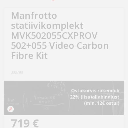
Kodu
&
Manfrotto
aed
statiivikomplekt
MVK502055CXPROV
Ilu
&
502+055 Video Carbon
tervis
Fibre Kit
Sport
&
300798
hobi
Ostukorvis rakendub
Mänguasjad
22% (lisa)allahindlust
(min. 12€ ostul)
Auto
719 €