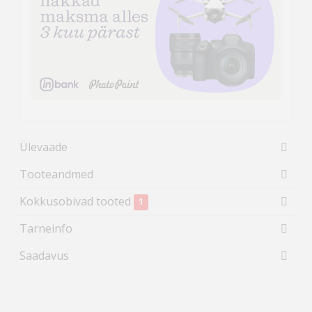
Ülevaade
Tooteandmed
Kokkusobivad tooted
1
Tarneinfo
Saadavus