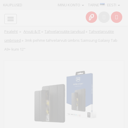
MINU KONTO
TARNE
· EESTI
KAUPLUSED
Avaleht
Info
Pealeht
»
Arvuti & IT
»
Tahvelarvutite tarvikud
»
Tahvelarvutite
ümbrised
»
3mk pehme tahvelarvuti ümbris Samsung Galaxy Tab
Teenused
A9+ kuni 12"
Kaamerad
Fotokaubad
Arvuti
&
IT
Elektroonika