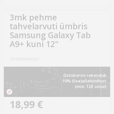
Kodu
&
3mk pehme
aed
tahvelarvuti ümbris
Ilu
Samsung Galaxy Tab
&
A9+ kuni 12"
tervis
Sport
170-5903108543422
&
hobi
Ostukorvis rakendub
10% (lisa)allahindlust
Mänguasjad
(min. 12€ ostul)
Auto
18,99 €