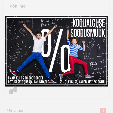
Põhiinfo
Osta kohe, viimased eksemplarid laos!
LISA OSTUKORVI
Tarneaeg 4-7 tööpäeva
Kohaletoimetamine al. 0 €
14 päeva tagastusõigus internetist ostmisel
14
Ülevaade