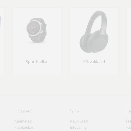
Spordikellad
Kõrvaklapid
Tooted
Sirvi
T
Kaamerad
Kauplused
Tee
Fotokaubad
Infopäring
Fo