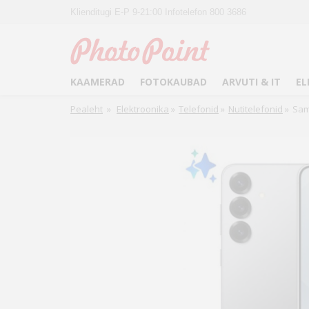
Klienditugi E-P 9-21:00 Infotelefon 800 3686
KAAMERAD
FOTOKAUBAD
ARVUTI & IT
EL
Pealeht
»
Elektroonika
»
Telefonid
»
Nutitelefonid
»
Sam