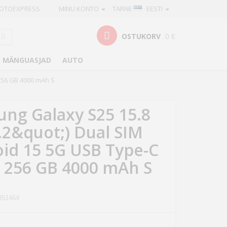
OTOEXPRESS
MINU KONTO
TARNE
· EESTI
OSTUKORV
0 €
MÄNGUASJAD
AUTO
256 GB 4000 mAh S
ng Galaxy S25 15.8
.2&quot;) Dual SIM
id 15 5G USB Type-C
 256 GB 4000 mAh S
851464