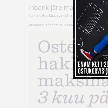
Inbank järelmaksuga ostes
Kui ihaldatud kaupade tellimiseks peaks raha nappi
Järelmaksu taotlemise protsess on lihtne – veebikau