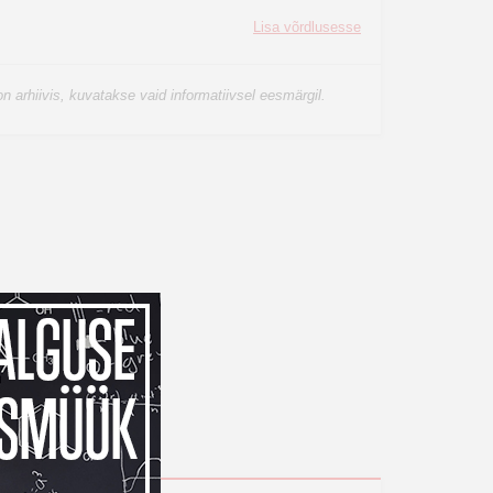
Lisa võrdlusesse
n arhiivis, kuvatakse vaid informatiivsel eesmärgil.