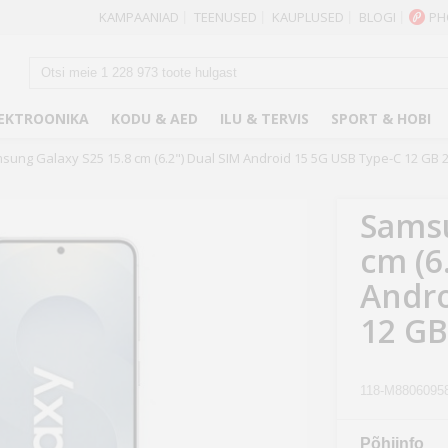
KAMPAANIAD
TEENUSED
KAUPLUSED
BLOGI
PH
|
|
|
|
EKTROONIKA
KODU & AED
ILU & TERVIS
SPORT & HOBI
sung Galaxy S25 15.8 cm (6.2") Dual SIM Android 15 5G USB Type-C 12 GB 
Samsu
cm (6
Andro
12 GB
118-M8806095
Põhiinfo