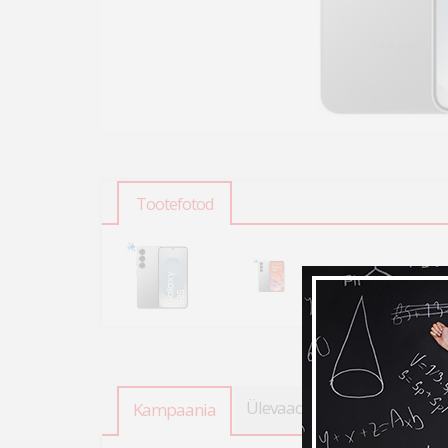
Tootefotod
Ülevaade
Tooteandmed
Kampaania