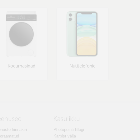
Kodumasinad
Nutitelefonid
eenused
Kasulikku
nuste hinnakiri
Photopointi Blogi
toraamatud
Karbist välja