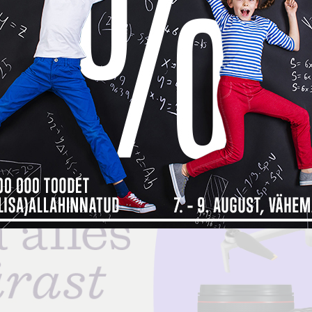
 maksad kauba eest alles detsembri
ma, siis
Inbank järelmaksu abiga saad soovitud kauba kohe kä
bamaja ostukorvis tuleb makseviisiks valida “Maksa järelmaksuga” ning