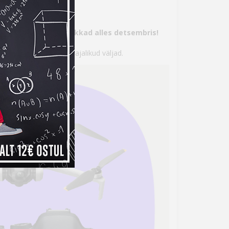
s
tte, aga maksma hakkad alles detsembris!
 seejärel täita kõik vajalikud väljad.