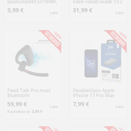
peakomplekt EH184W,
käed-vabad seade 13.2
valge
g
3,99 €
31,99 €
Laos
Laos
-18%
-16%
Fixed Talk Pro must
FlexibleGlass Apple
Bluetooth
iPhone 17 Pro Max
peakkomplekt
59,99 €
7,99 €
Laos
Laos
Kuumakse al.
2,04 €