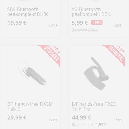
SBS Bluetooth
XO Bluetooth
peakomplekt BH80
peakomplekt BE4,
Wireless, must
valge
19,99 €
5,99 €
-25%
Laos
Laos
Tavahind 7,99 €
-20%
-10%
BT hands-free FIXED
BT hands-free FIXED
Talk 2
Talk Pro
29,99 €
44,99 €
Laos
Laos
Kuumakse al.
1,53 €