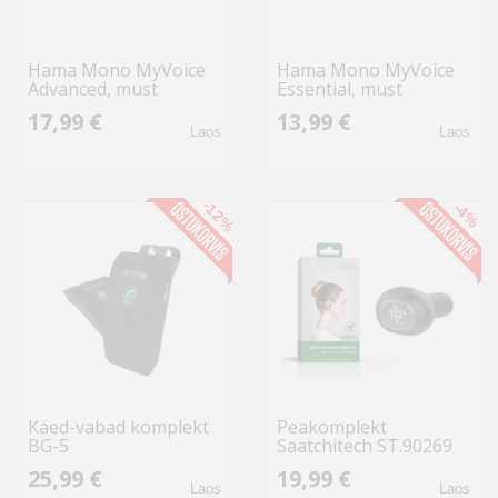
Hama Mono MyVoice
Hama Mono MyVoice
Advanced, must
Essential, must
17,99 €
13,99 €
Laos
Laos
-12%
-4%
Käed-vabad komplekt
Peakomplekt
BG-5
Saatchitech ST.90269
juhtmevaba BT4.1
25,99 €
19,99 €
must
Laos
Laos