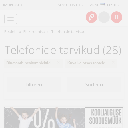
MINU KONTO
TARNE
· EESTI
KAUPLUSED
Avaleht
Info
Pealeht
»
Elektroonika
»
Telefonide tarvikud
Teenused
Telefonide tarvikud (28)
Kaamerad
×
×
Bluetooth peakomplektid
Kuva ka otsas tooteid
Fotokaubad
Filtreeri
Sorteeri
Arvuti
&
IT
Elektroonika