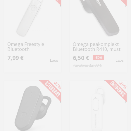
Omega Freestyle
Omega peakomplekt
Bluetooth
Bluetooth R410, must
peakomplekt FSC03W,
(45212)
7,99 €
6,50 €
valge
-50%
Laos
Laos
Tavahind 12,99 €
-22%
-20%