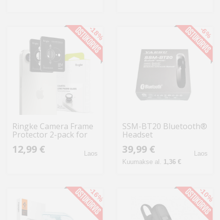
-18%
-6%
Ringke Camera Frame
SSM-BT20 Bluetooth®
Protector 2-pack for
Headset
iPhone 16e / 17e -
12,99 €
39,99 €
Black
Laos
Laos
Kuumakse al.
1,36 €
-16%
-10%