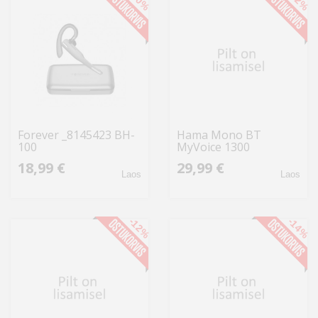
-10%
-12%
Forever _8145423 BH-
Hama Mono BT
100
MyVoice 1300
18,99 €
29,99 €
Laos
Laos
-12%
-14%