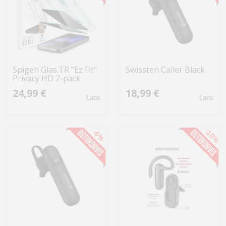
Spigen Glas.TR "Ez Fit"
Swissten Caller Black
Privacy HD 2-pack
privacy glass for
24,99 €
18,99 €
Google Pixel 9 / 9 Pro
Laos
Laos
-10%
-6%