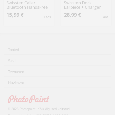
Swissten Caller
Swissten Dock
Bluetooth HandsFree
Earpiece + Charger
Headset with
SAU000015 Black
15,99 €
28,99 €
MultiPoint / CVC Noise
Laos
Laos
Reduction
Tooted
Sirvi
Teenused
Huvitavat
© 2026 Photopoint. Kõik õigused kaitstud