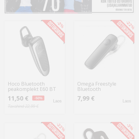
Kodu
&
aed
-22%
-2%
Ilu
&
tervis
Sport
&
Hoco Bluetooth
Omega Freestyle
hobi
peakomplekt E60 BT
Bluetooth
peakomplekt FSC03B,
11,50 €
7,99 €
-50%
must
Mänguasjad
Laos
Laos
Tavahind 22,99 €
Auto
-22%
-3%