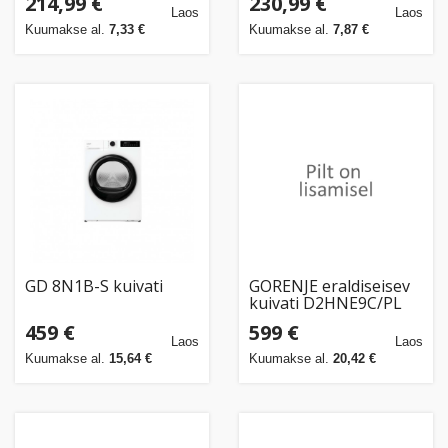
214,99 €
230,99 €
Laos
Laos
Kuumakse al.
7,33 €
Kuumakse al.
7,87 €
GD 8N1B-S kuivati
GORENJE eraldiseisev
kuivati D2HNE9C/PL
9kg klasa B AutoDry
459 €
599 €
SensitiveDrying
Laos
Laos
Kuumakse al.
15,64 €
Kuumakse al.
20,42 €