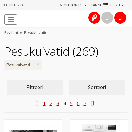
MINU KONTO
TARNE
· EESTI
KAUPLUSED
Avaleht
Info
Pealeht
»
Pesukuivatid
Teenused
Pesukuivatid (269)
Kaamerad
×
Pesukuivatid
Fotokaubad
Filtreeri
Sorteeri
Arvuti
&
1
2
3
4
5
6
7
IT
Elektroonika