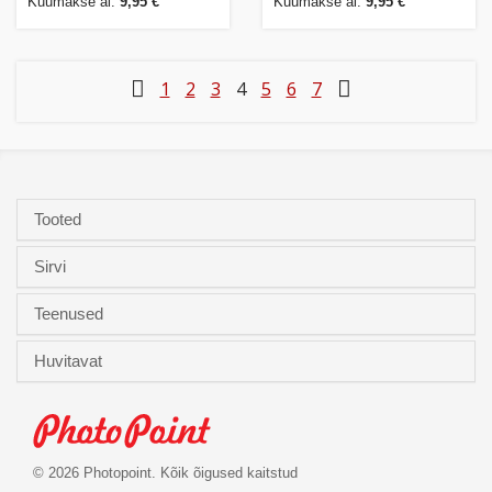
Kuumakse al.
9,95 €
Kuumakse al.
9,95 €
1
2
3
4
5
6
7
Tooted
Sirvi
Teenused
Huvitavat
© 2026 Photopoint. Kõik õigused kaitstud