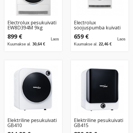
Electrolux pesukuivati
Electrolux
EW8D394M 9kg
soojuspumba kuivati
soojuspumbaga
EW6D98BEE 8kg
899 €
659 €
Laos
Laos
Kuumakse al.
30,64 €
Kuumakse al.
22,46 €
Elektriline pesukuivati
Elektriline pesukuivati
GB410
GB415