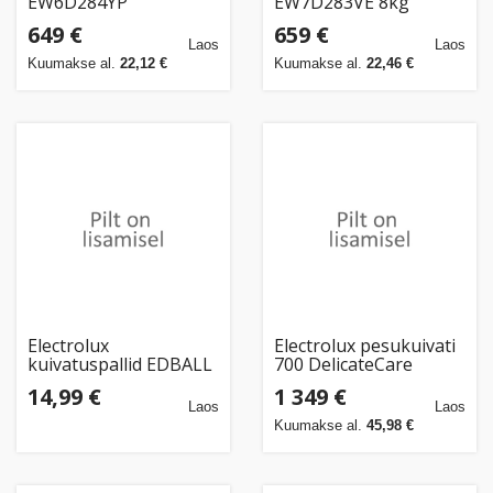
EW6D284YP
EW7D283VE 8kg
649 €
659 €
Laos
Laos
Kuumakse al.
22,12 €
Kuumakse al.
22,46 €
Electrolux
Electrolux pesukuivati
kuivatuspallid EDBALL
700 DelicateCare
2tk
EDI7H2E95G 9kg
14,99 €
1 349 €
Laos
Laos
Kuumakse al.
45,98 €