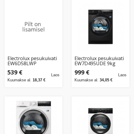
Electrolux pesukuivati
Electrolux pesukuivati
EW6D58LWP
EW7D495UDE 9kg
soojuspumbaga
539 €
999 €
(7333394121420)
Laos
Laos
Kuumakse al.
18,37 €
Kuumakse al.
34,05 €