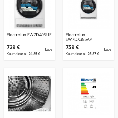
Electrolux EW7D495UE
Electrolux
EW7DX385AP
soojuspumbaga
729 €
759 €
kuivati, 8 kg, valge
Laos
Laos
Kuumakse al.
24,85 €
Kuumakse al.
25,87 €