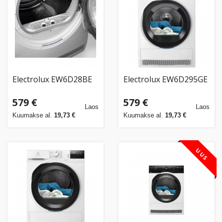
Kodu
&
aed
Ilu
&
Electrolux EW6D28BE
Electrolux EW6D295GE
tervis
579 €
579 €
Laos
Laos
Sport
Kuumakse al.
19,73 €
Kuumakse al.
19,73 €
&
hobi
UUS
Mänguasjad
Auto