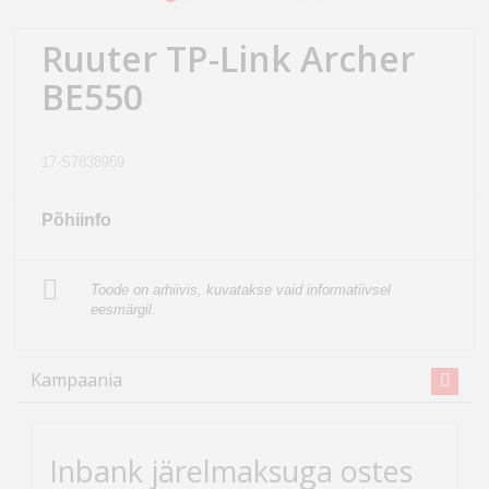
Kodu
&
Ruuter TP-Link Archer
aed
BE550
Ilu
&
17-S7838959
tervis
Põhiinfo
Sport
&
Toode on arhiivis, kuvatakse vaid informatiivsel
hobi
eesmärgil.
Mänguasjad
Kampaania
Auto
Inbank järelmaksuga ostes