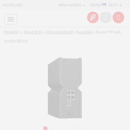
MINU KONTO
TARNE
· EESTI
KAUPLUSED
Avaleht
Info
Pealeht
»
Arvuti & IT
»
Võrguseadmed
»
Ruuterid
»
Ruuter TP-Link
Archer BE550
Teenused
Kaamerad
Fotokaubad
Arvuti
&
IT
Elektroonika
1
2
3
4
5
6
7
8
9
10