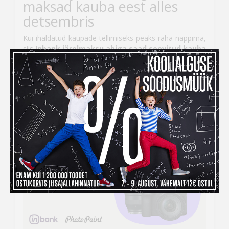
maksad kauba eest alles
detsembris
Kui ihaldatud kaupade tellimiseks peaks raha nappima,
siis
Inbank järelmaksu abiga saad soovitud kauba
kohe kätte, aga maksma hakkad alles
detsembris!
Järelmaksu taotlemise protsess on lihtne –
veebikaubamaja ostukorvis tuleb makseviisiks valida
“Maksa järelmaksuga” ning seejärel täita kõik vajalikud
väljad.