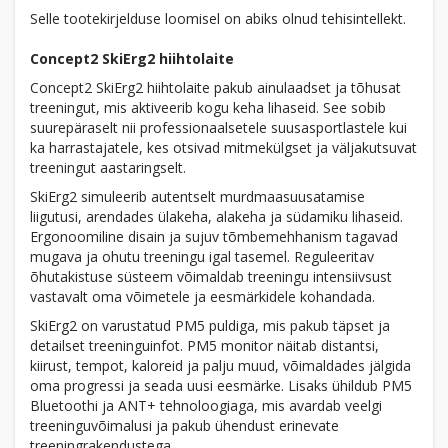
Selle tootekirjelduse loomisel on abiks olnud tehisintellekt.
Concept2 SkiErg2 hiihtolaite
Concept2 SkiErg2 hiihtolaite pakub ainulaadset ja tõhusat
treeningut, mis aktiveerib kogu keha lihaseid. See sobib
suurepäraselt nii professionaalsetele suusasportlastele kui
ka harrastajatele, kes otsivad mitmekülgset ja väljakutsuvat
treeningut aastaringselt.
SkiErg2 simuleerib autentselt murdmaasuusatamise
liigutusi, arendades ülakeha, alakeha ja südamiku lihaseid.
Ergonoomiline disain ja sujuv tõmbemehhanism tagavad
mugava ja ohutu treeningu igal tasemel. Reguleeritav
õhutakistuse süsteem võimaldab treeningu intensiivsust
vastavalt oma võimetele ja eesmärkidele kohandada.
SkiErg2 on varustatud PM5 puldiga, mis pakub täpset ja
detailset treeninguinfot. PM5 monitor näitab distantsi,
kiirust, tempot, kaloreid ja palju muud, võimaldades jälgida
oma progressi ja seada uusi eesmärke. Lisaks ühildub PM5
Bluetoothi ja ANT+ tehnoloogiaga, mis avardab veelgi
treeninguvõimalusi ja pakub ühendust erinevate
treeningrakendustega.