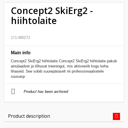
Concept2 SkiErg2 -
Home
hiihtolaite
&
garden
171-480273
Beauty
&
Main info
health
Concept2 SkiErg2 hiihtolaite Concept2 SkiErg2 hiihtolaite pakub
ainulaadset ja tõhusat treeningut, mis aktiveerib kogu keha
Sport
lihaseid. See sobib suurepäraselt nii professionaalsetele
suusasp
&
hobbies
Product has been archived
Toys
Product description
Auto