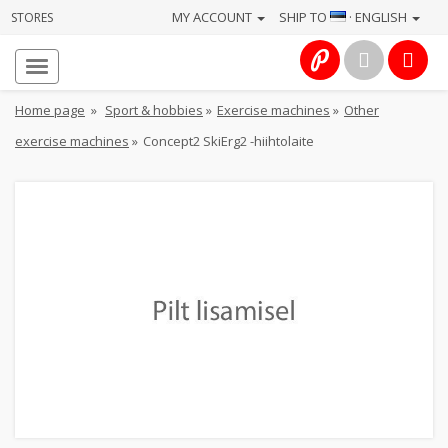
MY ACCOUNT
SHIP TO
· ENGLISH
STORES
Homepage
About
Home page
»
Sport & hobbies
»
Exercise machines
»
Other
us
exercise machines
»
Concept2 SkiErg2 -hiihtolaite
Services
Cameras
Photo
Computers
&
IT
Electronics