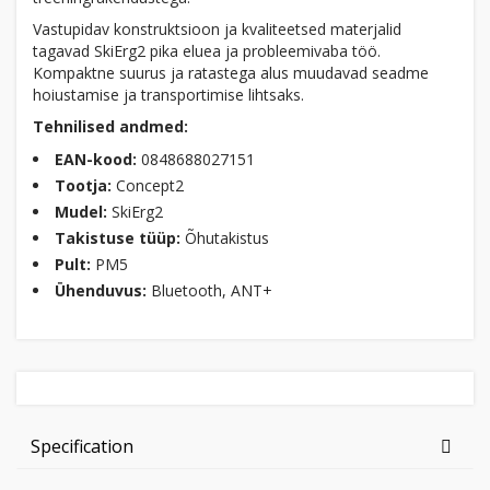
Vastupidav konstruktsioon ja kvaliteetsed materjalid
tagavad SkiErg2 pika eluea ja probleemivaba töö.
Kompaktne suurus ja ratastega alus muudavad seadme
hoiustamise ja transportimise lihtsaks.
Tehnilised andmed:
EAN-kood:
0848688027151
Tootja:
Concept2
Mudel:
SkiErg2
Takistuse tüüp:
Õhutakistus
Pult:
PM5
Ühenduvus:
Bluetooth, ANT+
Specification