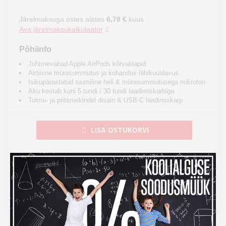
Järelmaksuga ostes alates
6,78 €
kuus
Ava järelmaksukalkulaator
Põhiinfo
Juhtmevabad Apple AirPods kõrvaklapid
Aktiivne mürasummutus ja kohanduv läbikuuldavus
Isikupärastatud ruumiline heli & mürasummutusega mikrofon
Aku kestab kuni 5 tundi / 30 tundi laadimiskarbiga
Tolmu- ja pritsmekindel disain & USB-C laadimiskarp
LISA OSTUKORVI
Toode on laos, tarneaeg 1-2 tööpäeva
See toode tuuakse sulle tasuta koju kätte
14 päeva tagastusõigus internetist ostmisel
14
Kampaania