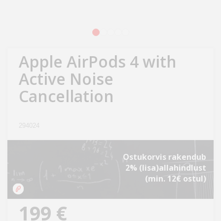
Kodu
&
aed
1
2
3
4
5
Apple AirPods 4 with
Ilu
&
Active Noise
tervis
Cancellation
Sport
&
294024
hobi
Ostukorvis rakendub
Mänguasjad
2% (lisa)allahindlust
(min. 12€ ostul)
Auto
199 €