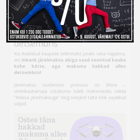
Inbank järelmaksuga ostes
maksad kauba eest alles
detsembris
Kui ihaldatud kaupade tellimiseks peaks raha nappima,
siis
Inbank järelmaksu abiga saad soovitud kauba
kohe kätte, aga maksma hakkad alles
detsembris!
Järelmaksu taotlemise protsess on lihtne –
veebikaubamaja ostukorvis tuleb makseviisiks valida
“Maksa järelmaksuga” ning seejärel täita kõik vajalikud
väljad.