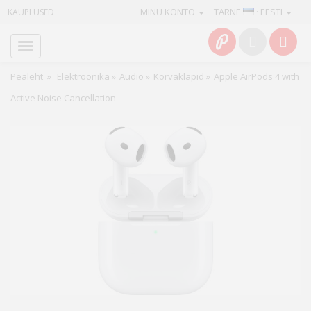
MINU KONTO
TARNE
· EESTI
KAUPLUSED
Avaleht
Info
Pealeht
»
Elektroonika
»
Audio
»
Kõrvaklapid
»
Apple AirPods 4 with
Active Noise Cancellation
Teenused
Kaamerad
Fotokaubad
Arvuti
&
IT
Elektroonika