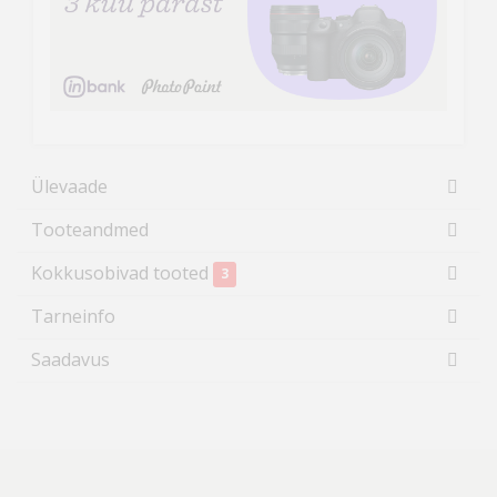
Ülevaade
Tooteandmed
Kokkusobivad tooted
3
Tarneinfo
Saadavus