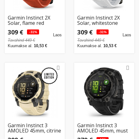
Garmin Instinct 2X
Garmin Instinct 2X
Solar, flame red
Solar, whitestone
309 €
309 €
-31%
-31%
Laos
Laos
Tavahind 449 €
Tavahind 449 €
Kuumakse al.
10,53 €
Kuumakse al.
10,53 €
Garmin Instinct 3
Garmin Instinct 3
AMOLED 45mm, citrine
AMOLED 45mm, must