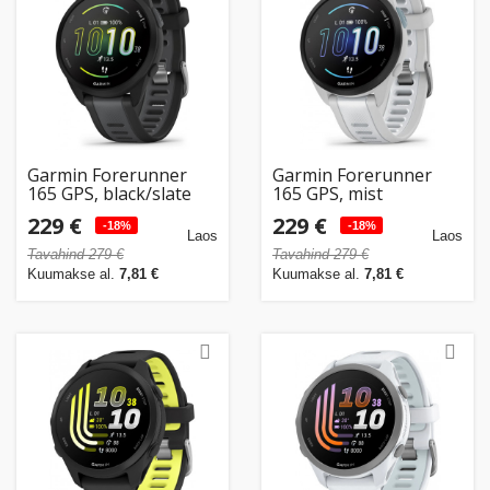
Kodu
&
aed
Ilu
&
Garmin Forerunner
Garmin Forerunner
tervis
165 GPS, black/slate
165 GPS, mist
grey
grey/whitestone
229 €
229 €
-18%
-18%
Laos
Laos
Sport
Tavahind 279 €
Tavahind 279 €
&
Kuumakse al.
7,81 €
Kuumakse al.
7,81 €
hobi
Mänguasjad
Auto