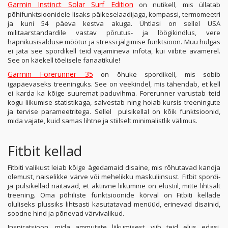
Garmin Instinct Solar Surf Edition
on nutikell, mis üllatab
põhifunktsioonidele lisaks päikeselaadijaga, kompassi, termomeetri
ja kuni 54 päeva kestva akuga. Ühtlasi on sellel USA
militaarstandardile vastav põrutus- ja löögikindlus, vere
hapnikusisalduse mõõtur ja stressi jälgimise funktsioon. Muu hulgas
ei jäta see spordikell teid vajamineva infota, kui viibite avamerel.
See on käekell tõelisele fanaatikule!
Garmin Forerunner 35
on õhuke spordikell, mis sobib
igapäevaseks treeninguks. See on veekindel, mis tähendab, et kell
ei karda ka kõige suuremat paduvihma. Forerunner varustab teid
kogu liikumise statistikaga, salvestab ning hoiab kursis treeningute
ja tervise parameetritega. Sellel pulsikellal on kõik funktsioonid,
mida vajate, kuid samas lihtne ja stiilselt minimalistlik välimus.
Fitbit kellad
Fitbiti valikust leiab kõige ägedamaid disaine, mis rõhutavad kandja
olemust, naiselikke värve või mehelikku maskuliinsust. Fitbit spordi-
ja pulsikellad näitavad, et aktiivne liikumine on elustiil, mitte lihtsalt
treening. Oma põhiliste funktsioonide kõrval on Fitbiti kellade
oluliseks plussiks lihtsasti kasutatavad menüüd, erinevad disainid,
soodne hind ja põnevad värvivalikud.
Inspiratsioon, mida ammutate liikumisest, viib teid elus edasi.