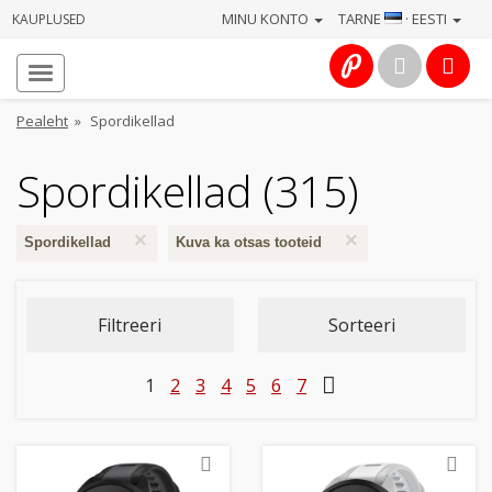
MINU KONTO
TARNE
· EESTI
KAUPLUSED
Avaleht
Info
Pealeht
»
Spordikellad
Teenused
Spordikellad (315)
Kaamerad
×
×
Spordikellad
Kuva ka otsas tooteid
Fotokaubad
Filtreeri
Sorteeri
Arvuti
&
1
2
3
4
5
6
7
IT
Elektroonika