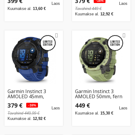
399 €
379 €
-16%
Laos
Laos
Kuumakse al.
13,60 €
Tavahind 449 €
Kuumakse al.
12,92 €
Garmin Instinct 3
Garmin Instinct 3
AMOLED 45mm,
AMOLED 50mm, fern
must/sinine
green
379 €
449 €
-16%
Laos
Laos
Tavahind 449,99 €
Kuumakse al.
15,30 €
Kuumakse al.
12,92 €