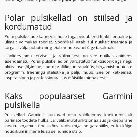
Polar pulsikellad on stiilsed ja
kordumatud
Polar pulsikellade kauni välimuse taga peidab end funktsionaalne ja
ülimalt võimekas tööriist. Spordikell aitab sul nutikalt treenida ja
targasti välja puhata ning leiab nende vahel õige tasakaalu.
Hoolides oma tervisest ja välimusest, on see nutikas abimees
asendamatu! Polari pulsikellad on varustatud funktsioonidega nagu
aktiivsuse jälgimine, spordiprofiilid, uneanalüüs, hingamisharjutuste
programm, treeningu statistika ja palju muud. See on katkematu
inspiratsioon ja professionaalsus mõistliku hinna eest.
Kaks populaarset Garmini
pulsikella
Pulsikellad Garminilt kuuluvad oma valdkonnas konkurentsitult
parimate toodete hulka. Lai valik, multifunktsionaalsus ja käepärane
kasutuskogemus ühes võrratu disainiga on garantiiks, et ka kõige
nõudlikum inimene leiab selle, mida otsib.