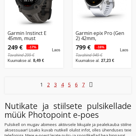
Garmin Instinct E
Garmin epix Pro (Gen
45mm, must
2) 42mm,
hõbedane/valge
249 €
799 €
-17%
-16%
Laos
Laos
Tavahind 299 €
Tavahind 949 €
Kuumakse al.
8,49 €
Kuumakse al.
27,23 €
1
2
3
4
5
6
7
Nutikate ja stiilsete pulsikellade
müük Photopoint e-poes
Pulsikell on mugav abimees aktiivsele liikujale ja pealekauba stiilne
aksessuaar! Lisaks kuvab nutikell olulist infot, olles ühenduses teie
telefoniga. Meie e-poest leiate pulsi- ja spordikellad hea hinnaga!