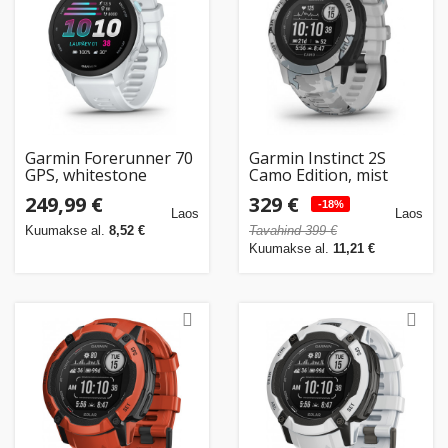
Garmin Forerunner 70
Garmin Instinct 2S
GPS, whitestone
Camo Edition, mist
camo
249,99 €
329 €
-18%
Laos
Laos
Kuumakse al.
8,52 €
Tavahind 399 €
Kuumakse al.
11,21 €