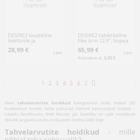
DESIRE2 lauateline
DESIRE2 tabletiteline
telefonile ja
Flex Arm 12,9", hopea
tahvelarvutile,
28,99 €
65,99 €
hõbedane
Laos
Laos
Kuumakse al.
2,25 €
1
2
3
4
5
6
7
Meie
tahvelarvutite hoidikud
kategooriast leiab hetkel 283
kvaliteetset toodet, mida pakuvad mitmed tunnustatud tootjad –
näiteks NeoMounts, RAM Mounts jpt. Seetõttu on valik meeldivalt
rikkalik ja igaüks peaks enda jaoks leidma selle õige.
Tahvelarvutite hoidikud
- mille
põhjal teha sobiv valik?