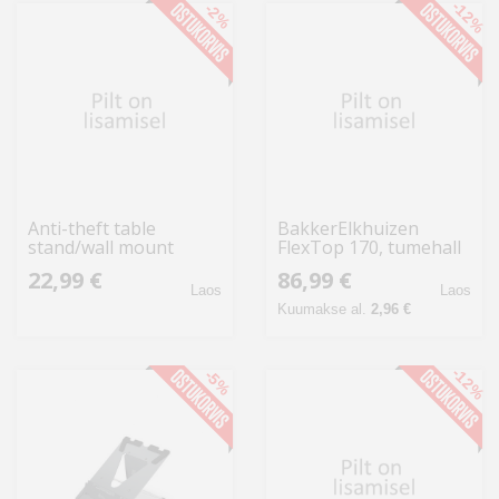
-12%
-2%
Anti-theft table
BakkerElkhuizen
stand/wall mount
FlexTop 170, tumehall
DELTACO OFFICE for
22,99 €
86,99 €
iPad 9.7/10.2", white /
Laos
Laos
ARM-0515
Kuumakse al.
2,96 €
-12%
-5%