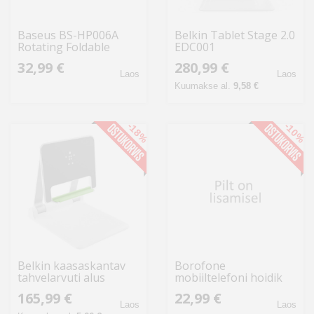
Baseus BS-HP006A
Belkin Tablet Stage 2.0
Rotating Foldable
EDC001
Aluminum Tablet
32,99 €
280,99 €
Stand - Gray
Laos
Laos
Kuumakse al.
9,58 €
-18%
-10%
Belkin kaasaskantav
Borofone
tahvelarvuti alus
mobiiltelefoni hoidik
B2B118
BH24 lauakinnitusega,
165,99 €
22,99 €
valge
Laos
Laos