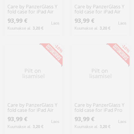
Care by PanzerGlass Y
Care by PanzerGlass Y
fold case for iPad Air
fold case for iPad Air
11" 2025 (7th
13" 2024 / 2025 - black
93,99 €
93,99 €
generation) / iPad Air
Laos
Laos
11" 2024 (6th gene
Kuumakse al.
3,20 €
Kuumakse al.
3,20 €
-10%
-10%
Care by PanzerGlass Y
Care by PanzerGlass Y
fold case for iPad Air
fold case for iPad Pro
13" 2024 / 2025 - light
11" 2025 / 2024 - black
93,99 €
93,99 €
gray
Laos
Laos
Kuumakse al.
3,20 €
Kuumakse al.
3,20 €