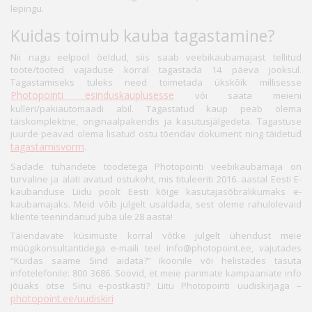
lepingu.
Kuidas toimub kauba tagastamine?
Nii nagu eelpool öeldud, siis saab veebikaubamajast tellitud
toote/tooted vajaduse korral tagastada 14 päeva jooksul.
Tagastamiseks tuleks need toimetada ükskõik millisesse
Photopointi esinduskauplusesse
või saata meieni
kulleri/pakiautomaadi abil. Tagastatud kaup peab olema
täiskomplektne, originaalpakendis ja kasutusjälgedeta. Tagastuse
juurde peavad olema lisatud ostu tõendav dokument ning täidetud
tagastamisvorm
.
Sadade tuhandete toodetega Photopointi veebikaubamaja on
turvaline ja alati avatud ostukoht, mis tituleeriti 2016. aastal Eesti E-
kaubanduse Liidu poolt Eesti kõige kasutajasõbralikumaks e-
kaubamajaks. Meid võib julgelt usaldada, sest oleme rahulolevaid
kliente teenindanud juba üle 28 aasta!
Täiendavate küsimuste korral võtke julgelt ühendust meie
müügikonsultantidega e-maili teel info@photopoint.ee, vajutades
“Kuidas saame Sind aidata?” ikoonile või helistades tasuta
infotelefonile: 800 3686. Soovid, et meie parimate kampaaniate info
jõuaks otse Sinu e-postkasti? Liitu Photopointi uudiskirjaga –
photopoint.ee/uudiskiri