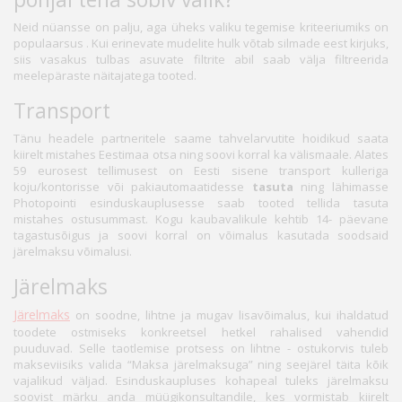
Neid nüansse on palju, aga üheks valiku tegemise kriteeriumiks on
populaarsus . Kui erinevate mudelite hulk võtab silmade eest kirjuks,
siis vasakus tulbas asuvate filtrite abil saab välja filtreerida
meelepäraste näitajatega tooted.
Transport
Tänu headele partneritele saame tahvelarvutite hoidikud saata
kiirelt mistahes Eestimaa otsa ning soovi korral ka välismaale. Alates
59 eurosest tellimusest on Eesti sisene transport kulleriga
koju/kontorisse või pakiautomaatidesse
tasuta
ning lähimasse
Photopointi esinduskauplusesse saab tooted tellida tasuta
mistahes ostusummast. Kogu kaubavalikule kehtib 14- päevane
tagastusõigus ja soovi korral on võimalus kasutada soodsaid
järelmaksu võimalusi.
Järelmaks
Järelmaks
on soodne, lihtne ja mugav lisavõimalus, kui ihaldatud
toodete ostmiseks konkreetsel hetkel rahalised vahendid
puuduvad. Selle taotlemise protsess on lihtne - ostukorvis tuleb
makseviisiks valida “Maksa järelmaksuga” ning seejärel täita kõik
vajalikud väljad. Esinduskaupluses kohapeal tuleks järelmaksu
soovist märku anda müügikonsultandile, kes vormistab kiirelt