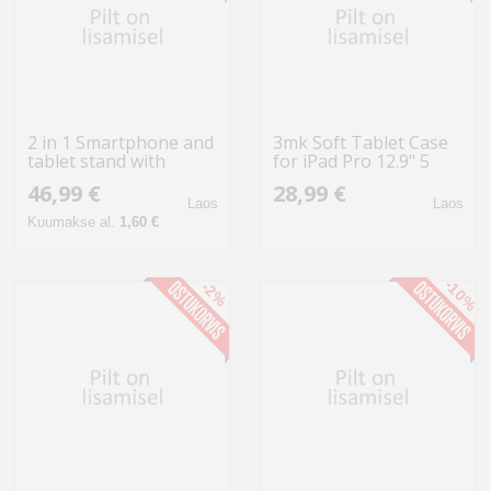
2 in 1 Smartphone and
3mk Soft Tablet Case
tablet stand with
for iPad Pro 12.9" 5
suction cup, 4"-12,", C-
46,99 €
28,99 €
Clamp, 360 degree
Laos
Laos
rotation DELTACO b
Kuumakse al.
1,60 €
-10%
-2%