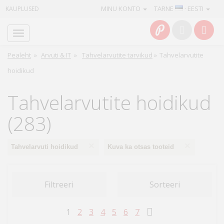
MINU KONTO
TARNE
· EESTI
KAUPLUSED
Avaleht
Info
Pealeht
»
Arvuti & IT
»
Tahvelarvutite tarvikud
»
Tahvelarvutite
hoidikud
Teenused
Tahvelarvutite hoidikud
Kaamerad
(283)
Fotokaubad
×
×
Tahvelarvuti hoidikud
Kuva ka otsas tooteid
Arvuti
&
IT
Filtreeri
Sorteeri
Elektroonika
1
2
3
4
5
6
7