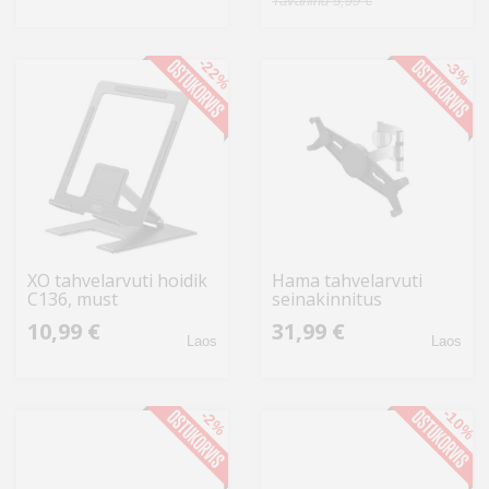
Tavahind 5,99 €
-22%
-3%
XO tahvelarvuti hoidik
Hama tahvelarvuti
C136, must
seinakinnitus
10,99 €
31,99 €
Laos
Laos
-10%
-2%