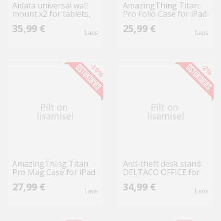
Aidata universal wall
AmazingThing Titan
mount x2 for tablets,
Pro Folio Case for iPad
with folding arm,
Air 11" M3/M4
35,99 €
25,99 €
rotate 360 ​​°, 7.9-13 ",
(2025/2026) - Gray
Laos
Laos
black US-51
-10%
-2%
AmazingThing Titan
Anti-theft desk stand
Pro Mag Case for iPad
DELTACO OFFICE for
Air 11" M3/M4
iPad 9.7/10.2", iPad
27,99 €
34,99 €
(2025/2026) - Pink
Air/iPad / ARM-0511
Laos
Laos