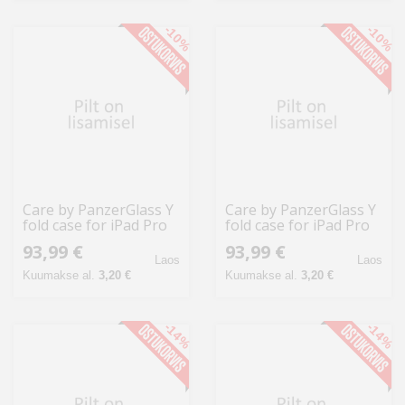
-10%
-10%
Care by PanzerGlass Y
Care by PanzerGlass Y
fold case for iPad Pro
fold case for iPad Pro
11" 2025 / 2024 - light
13" 2024 / 2025 - light
93,99 €
93,99 €
gray
gray
Laos
Laos
Kuumakse al.
3,20 €
Kuumakse al.
3,20 €
-14%
-14%