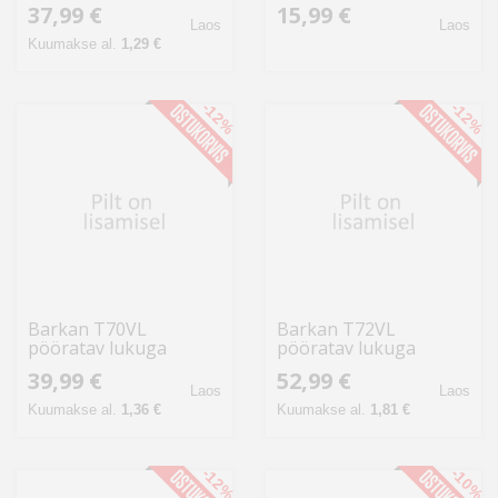
pööratav
seinakinnitus
37,99 €
15,99 €
tahvelarvutile
Laos
Laos
Kuumakse al.
1,29 €
-12%
-12%
Barkan T70VL
Barkan T72VL
pööratav lukuga
pööratav lukuga
seina-tahvelarvuti
seinakinnitus
39,99 €
52,99 €
hoidik 7-14"
tahvelarvutile 7-14"
Laos
Laos
Kuumakse al.
1,36 €
Kuumakse al.
1,81 €
-12%
-10%