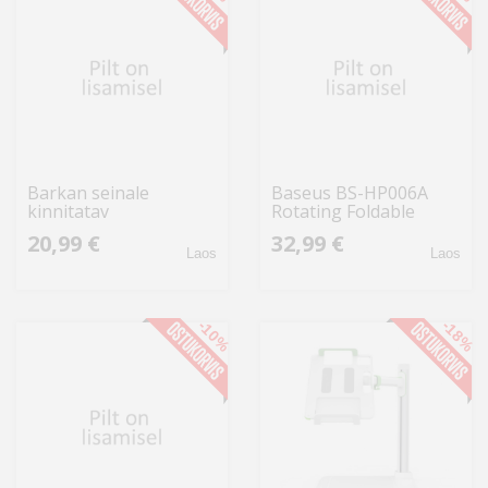
Barkan seinale
Baseus BS-HP006A
kinnitatav
Rotating Foldable
tahvelarvutihoidik T50
Aluminum Tablet
20,99 €
32,99 €
pööratav 7-12"
Stand - Gray
Laos
Laos
-10%
-18%