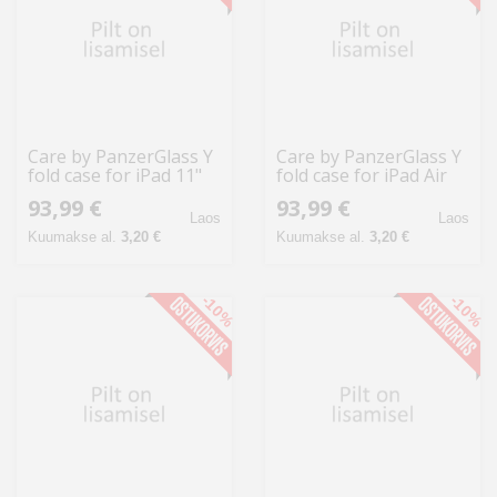
Care by PanzerGlass Y
Care by PanzerGlass Y
fold case for iPad 11"
fold case for iPad Air
2025 (11th gen.) - black
11" 2025 (7th gen.) /
93,99 €
93,99 €
iPad Air 11" 2024 (6th
Laos
Laos
gen.) - bl
Kuumakse al.
3,20 €
Kuumakse al.
3,20 €
-10%
-10%