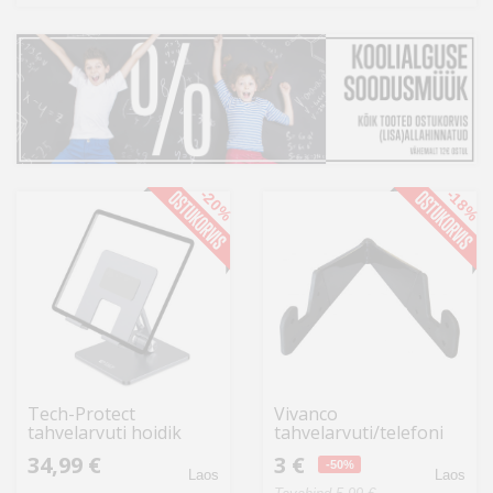
Kodu
&
aed
Ilu
&
tervis
-20%
-18%
Sport
&
hobi
Mänguasjad
Tech-Protect
Vivanco
Auto
tahvelarvuti hoidik
tahvelarvuti/telefoni
Z11, hall
hoidik V-Stand, assortii
34,99 €
3 €
(60636)
-50%
Laos
Laos