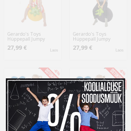
Gerardo's Toys
Gerardo's Toys
Hüppepall Jumpy
Hüppepall Jumpy
Fruits - Murakas,
Fruits - Põldmari
27,99 €
27,99 €
kollane
Laos
Laos
-6%
-6%
Gerardo's Toys
Gerardo's Toys Jumpy