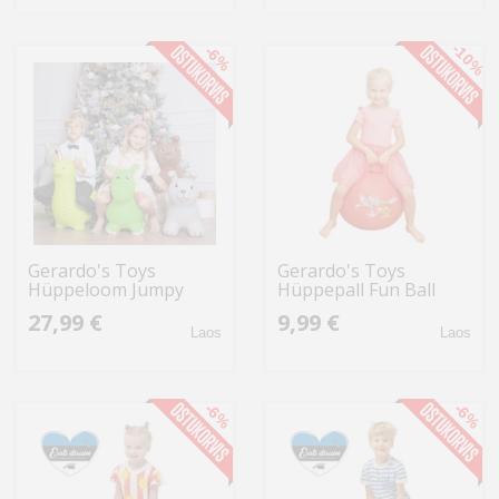
-10%
-6%
Gerardo's Toys
Gerardo's Toys
Hüppeloom Jumpy
Hüppepall Fun Ball
Draakon, roheline
Tom & Jerry, punane
27,99 €
9,99 €
Laos
Laos
-6%
-6%