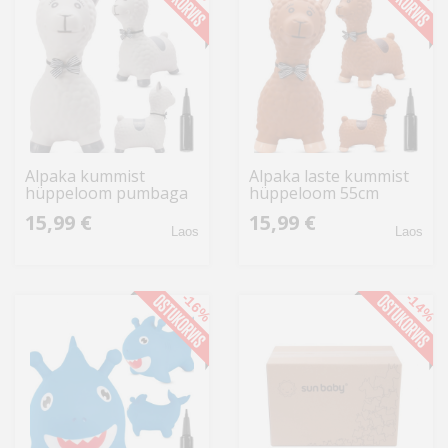
Alpaka kummist
Alpaka laste kummist
hüppeloom pumbaga
hüppeloom 55cm
lipsuga 55cm, hall
lipsuga pumbaga,
15,99 €
15,99 €
pruun
Laos
Laos
-16%
-14%