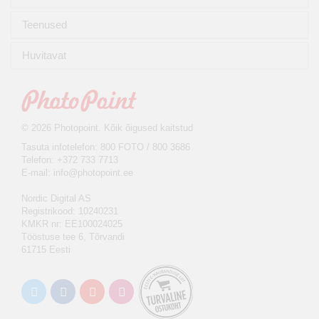
Teenused
Huvitavat
© 2026 Photopoint. Kõik õigused kaitstud
Tasuta infotelefon: 800 FOTO / 800 3686
Telefon: +372 733 7713
E-mail:
info@photopoint.ee
Nordic Digital AS
Registrikood: 10240231
KMKR nr: EE100024025
Tööstuse tee 6, Tõrvandi
61715 Eesti