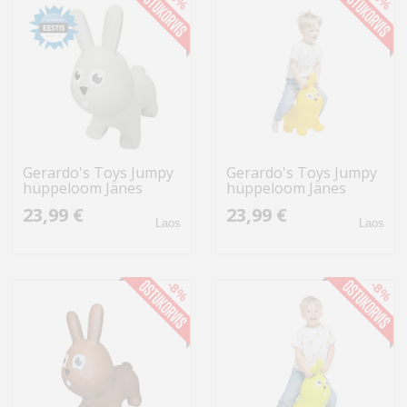
Gerardo's Toys Jumpy
Gerardo's Toys Jumpy
hüppeloom Jänes
hüppeloom Jänes
pakendis, hall
pakendis, kollane
23,99 €
23,99 €
Laos
Laos
-8%
-8%