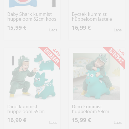
Baby Shark kummist
Byczek kummist
hüppeloom 62cm koos
hüppeloom lastele
pumbaga, sinine
55cm bandaanaga ja
15,99 €
16,99 €
pumbaga, punane
Laos
Laos
-14%
-16%
Dino kummist
Dino kummist
hüppeloom 59cm
hüppeloom 59cm
pumbaga bandaaniga,
pumbaga, roheline
16,99 €
15,99 €
roheline
Laos
Laos