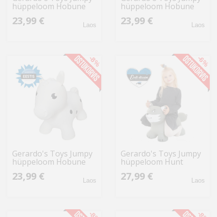
hüppeloom Hobune
hüppeloom Hobune
pakendis, roheline
pakendis, roosa
23,99 €
23,99 €
Laos
Laos
-8%
-6%
Gerardo's Toys Jumpy
Gerardo's Toys Jumpy
hüppeloom Hobune
hüppeloom Hunt
pakendis, valge
23,99 €
27,99 €
Laos
Laos
-8%
-8%