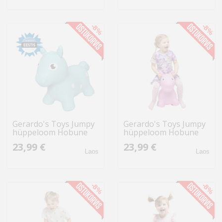
-8%
-8%
Gerardo's Toys Jumpy
Gerardo's Toys Jumpy
hüppeloom Hobune
hüppeloom Hobune
karbis, sinine
pakendis, hall
23,99 €
23,99 €
Laos
Laos
-8%
-8%