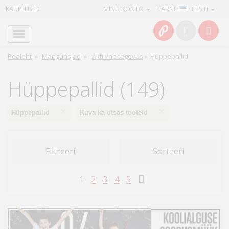
MINU KONTO
TARNE
· EESTI
KAUPLUSED
Avaleht
Info
Pealeht
»
Mänguasjad
»
Aktiivne tegevus
»
Hüppepallid
Teenused
Hüppepallid (149)
Kaamerad
×
×
Hüppepallid
Kuva ka otsas tooteid
Fotokaubad
Filtreeri
Sorteeri
Arvuti
&
1
2
3
4
5
IT
Elektroonika