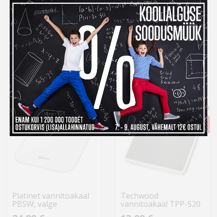
Platinet vannitoa
Platinet vannitoakaal
nutikaal PBSBTW,
PBS26B, must
valge
24,99 €
11,99 €
Otsas
Laos
-22%
-2%
Platinet vannitoakaal
Techwood
PBSW, valge
vannitoakaal TPP-520