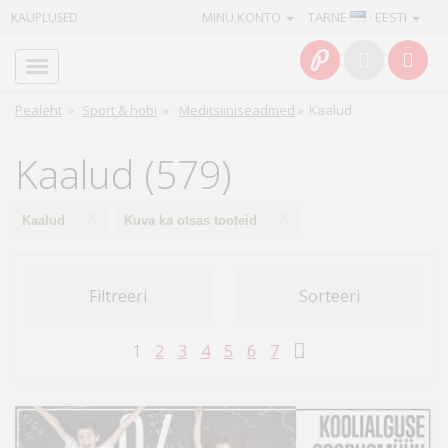
MINU KONTO
TARNE
· EESTI
KAUPLUSED
Avaleht
Info
Pealeht
»
Sport & hobi
»
Meditsiiniseadmed
»
Kaalud
Teenused
Kaalud (579)
Kaamerad
×
×
Kaalud
Kuva ka otsas tooteid
Fotokaubad
Filtreeri
Sorteeri
Arvuti
&
1
2
3
4
5
6
7
IT
Elektroonika