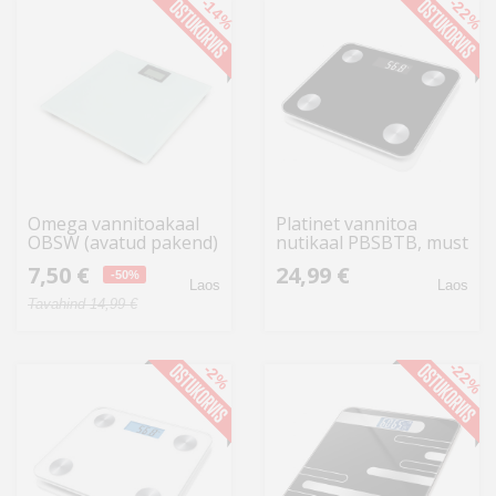
-14%
-22%
Omega vannitoakaal
Platinet vannitoa
OBSW (avatud pakend)
nutikaal PBSBTB, must
7,50 €
24,99 €
-50%
Laos
Laos
Tavahind 14,99 €
-22%
-2%