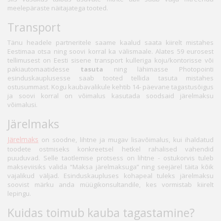
meelepäraste näitajatega tooted.
Transport
Tänu headele partneritele saame kaalud saata kiirelt mistahes
Eestimaa otsa ning soovi korral ka välismaale. Alates 59 eurosest
tellimusest on Eesti sisene transport kulleriga koju/kontorisse või
pakiautomaatidesse
tasuta
ning lähimasse Photopointi
esinduskauplusesse saab tooted tellida tasuta mistahes
ostusummast. Kogu kaubavalikule kehtib 14- päevane tagastusõigus
ja soovi korral on võimalus kasutada soodsaid järelmaksu
võimalusi.
Järelmaks
Järelmaks
on soodne, lihtne ja mugav lisavõimalus, kui ihaldatud
toodete ostmiseks konkreetsel hetkel rahalised vahendid
puuduvad. Selle taotlemise protsess on lihtne - ostukorvis tuleb
makseviisiks valida “Maksa järelmaksuga” ning seejärel täita kõik
vajalikud väljad. Esinduskaupluses kohapeal tuleks järelmaksu
soovist märku anda müügikonsultandile, kes vormistab kiirelt
lepingu.
Kuidas toimub kauba tagastamine?