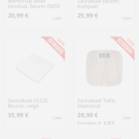
Menstrual Relax
Saunakaal Beurer,
tarvikud, Beurer EM50
Kompakt
20,99 €
25,99 €
Laos
Laos
-16%
-16%
Saunakaal GS225,
Saunakaal Tefal,
Beurer, valge
klaas/puit
35,99 €
38,99 €
Laos
Laos
Kuumakse al.
1,33 €