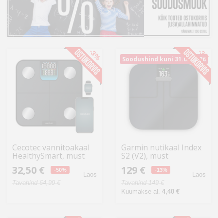
Kodu
&
aed
-3%
-3%
Ilu
Soodushind kuni 31.08.2026
&
tervis
Sport
&
hobi
Cecotec vannitoakaal
Garmin nutikaal Index
HealthySmart, must
S2 (V2), must
Mänguasjad
32,50 €
129 €
-50%
-13%
Laos
Laos
Tavahind 64,99 €
Tavahind 149 €
Auto
Kuumakse al.
4,40 €