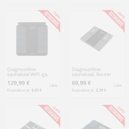
-10%
-20%
Diagnostiline
Diagnostiline
saunakaal WIFI-ga,
saunakaal, Beurer
Beurer BF990
BF500
129,99 €
69,99 €
Laos
Laos
Kuumakse al.
4,43 €
Kuumakse al.
2,39 €
-14%
-10%