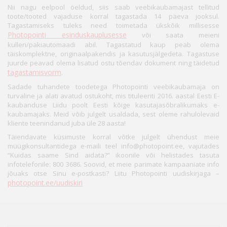
Nii nagu eelpool öeldud, siis saab veebikaubamajast tellitud
toote/tooted vajaduse korral tagastada 14 päeva jooksul.
Tagastamiseks tuleks need toimetada ükskõik millisesse
Photopointi esinduskauplusesse
või saata meieni
kulleri/pakiautomaadi abil. Tagastatud kaup peab olema
täiskomplektne, originaalpakendis ja kasutusjälgedeta. Tagastuse
juurde peavad olema lisatud ostu tõendav dokument ning täidetud
tagastamisvorm
.
Sadade tuhandete toodetega Photopointi veebikaubamaja on
turvaline ja alati avatud ostukoht, mis tituleeriti 2016. aastal Eesti E-
kaubanduse Liidu poolt Eesti kõige kasutajasõbralikumaks e-
kaubamajaks. Meid võib julgelt usaldada, sest oleme rahulolevaid
kliente teenindanud juba üle 28 aasta!
Täiendavate küsimuste korral võtke julgelt ühendust meie
müügikonsultantidega e-maili teel info@photopoint.ee, vajutades
“Kuidas saame Sind aidata?” ikoonile või helistades tasuta
infotelefonile: 800 3686. Soovid, et meie parimate kampaaniate info
jõuaks otse Sinu e-postkasti? Liitu Photopointi uudiskirjaga –
photopoint.ee/uudiskiri