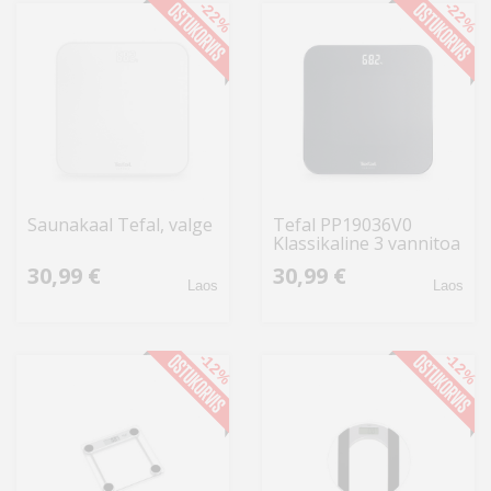
-22%
-22%
Saunakaal Tefal, valge
Tefal PP19036V0
Klassikaline 3 vannitoa
kaal, metall
30,99 €
30,99 €
Laos
Laos
-12%
-12%