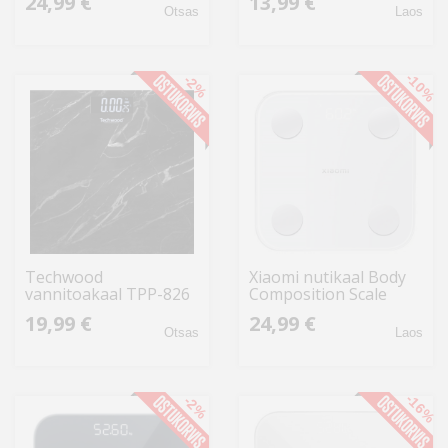
24,99 €
13,99 €
Otsas
Laos
-10%
-2%
Techwood
Xiaomi nutikaal Body
vannitoakaal TPP-826
Composition Scale
S400, valge
19,99 €
24,99 €
Otsas
Laos
-16%
-2%