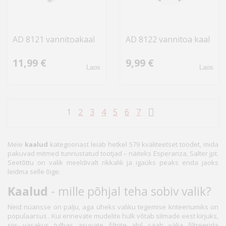
AD 8121 vannitoakaal
AD 8122 vannitoa kaal
11,99 €
9,99 €
Laos
Laos
1
2
3
4
5
6
7
Meie
kaalud
kategooriast leiab hetkel 579 kvaliteetset toodet, mida
pakuvad mitmed tunnustatud tootjad – näiteks Esperanza, Salter jpt.
Seetõttu on valik meeldivalt rikkalik ja igaüks peaks enda jaoks
leidma selle õige.
Kaalud
- mille põhjal teha sobiv valik?
Neid nüansse on palju, aga üheks valiku tegemise kriteeriumiks on
populaarsus . Kui erinevate mudelite hulk võtab silmade eest kirjuks,
siis vasakus tulbas asuvate filtrite abil saab välja filtreerida