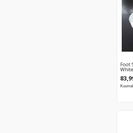
Foot 
Whit
83,9
Kuumak