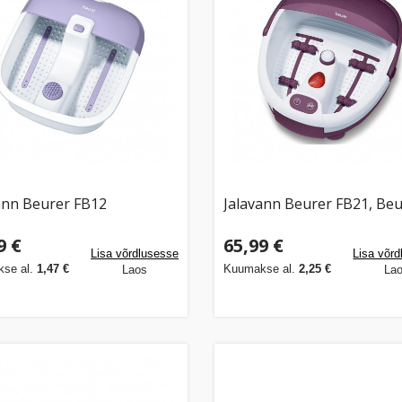
ann Beurer FB12
Jalavann Beurer FB21, Be
9 €
65,99 €
Lisa võrdlusesse
Lisa võr
se al.
1,47 €
Kuumakse al.
2,25 €
Laos
La