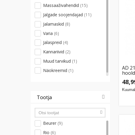
Massaaživahendid
(15)
Jalgade soojendajad
(11)
Jalamaskid
(8)
Varia
(6)
Jalaspreid
(4)
Kannariivid
(2)
Muud tarvikud
(1)
AD 21
Näokreemid
(1)
hoold
48,9
Kuumak
Tootja
Beurer
(9)
Rio
(6)