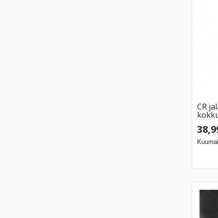
CR ja
kokk
38,9
Kuumak