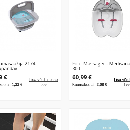
lamasaažija 2174
Foot Massager - Medisana
upandav
300
9 €
60,99 €
Lisa võrdlusesse
Lisa võr
se al.
1,33 €
Kuumakse al.
2,08 €
Laos
La