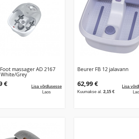
 Foot massager AD 2167
Beurer FB 12 jalavann
 White/Grey
9 €
62,99 €
Lisa võrdlusesse
Lisa võr
Kuumakse al.
2,15 €
Laos
La