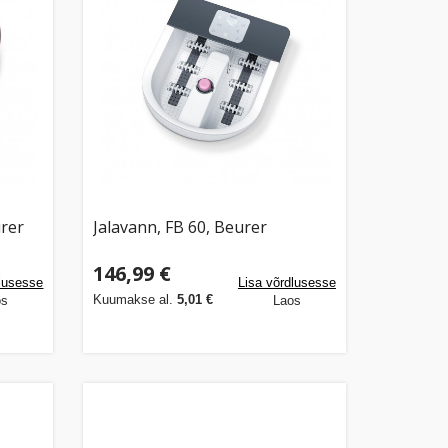
urer
Jalavann, FB 60, Beurer
146,99 €
dlusesse
Lisa võrdlusesse
Kuumakse al.
5,01 €
os
Laos