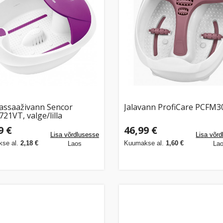
assaaživann Sencor
Jalavann ProfiCare PCFM3
21VT, valge/lilla
9 €
46,99 €
Lisa võrdlusesse
Lisa võr
se al.
2,18 €
Kuumakse al.
1,60 €
Laos
La