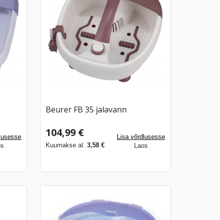
Beurer FB 35 jalavann
104,99 €
dlusesse
Lisa võrdlusesse
Kuumakse al.
3,58 €
os
Laos