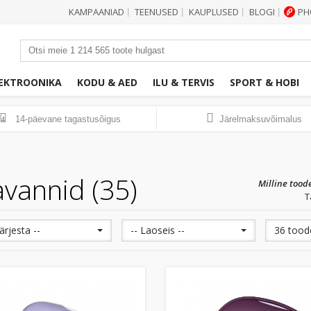
KAMPAANIAD
TEENUSED
KAUPLUSED
BLOGI
PH
|
|
|
|
EKTROONIKA
KODU & AED
ILU & TERVIS
SPORT & HOBI
14-päevane tagastusõigus
Järelmaksuvõimalus
14
avannid (35)
Milline tood
T
Järjesta --
-- Laoseis --
36 toode