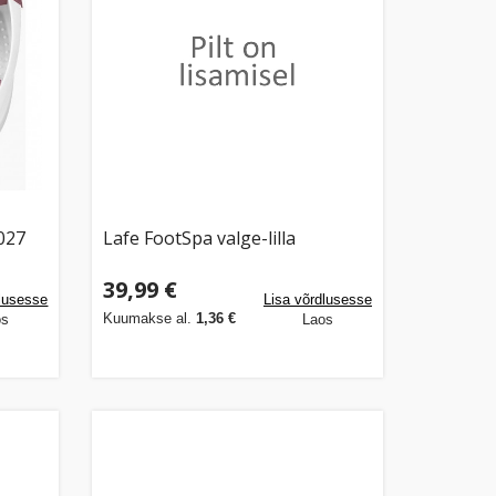
027
Lafe FootSpa valge-lilla
39,99 €
dlusesse
Lisa võrdlusesse
Kuumakse al.
1,36 €
os
Laos