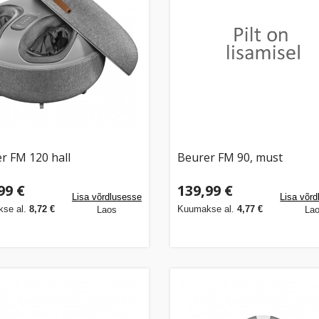
r FM 120 hall
Beurer FM 90, must
99 €
139,99 €
Lisa võrdlusesse
Lisa võr
se al.
8,72 €
Kuumakse al.
4,77 €
Laos
La