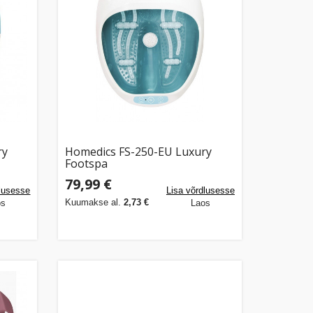
ry
Homedics FS-250-EU Luxury
Footspa
79,99 €
dlusesse
Lisa võrdlusesse
Kuumakse al.
2,73 €
os
Laos