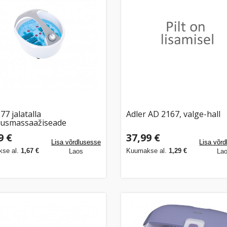
77 jalatalla
Adler AD 2167, valge-hall
usmassaažiseade
9 €
37,99 €
Lisa võrdlusesse
Lisa võr
se al.
1,67 €
Kuumakse al.
1,29 €
Laos
La