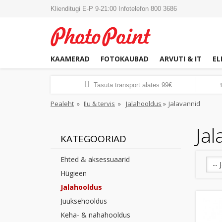
Klienditugi E-P 9-21:00 Infotelefon 800 3686
KAAMERAD
FOTOKAUBAD
ARVUTI & IT
EL
Tasuta transport alates 99€
Pealeht
»
Ilu & tervis
»
Jalahooldus
»
Jalavannid
Jal
KATEGOORIAD
Ehted & aksessuaarid
-- 
Hügieen
Jalahooldus
Juuksehooldus
Keha- & nahahooldus