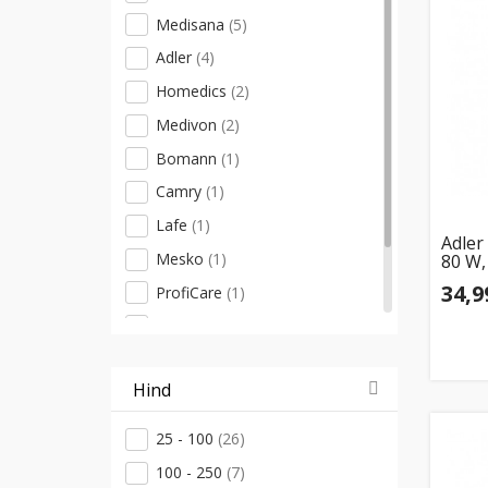
Medisana
(5)
Adler
(4)
Homedics
(2)
Medivon
(2)
Bomann
(1)
Camry
(1)
Lafe
(1)
Adler
Mesko
(1)
80 W,
34,9
ProfiCare
(1)
Sanitas
(1)
Sencor
(1)
Hind
25 - 100
(26)
100 - 250
(7)