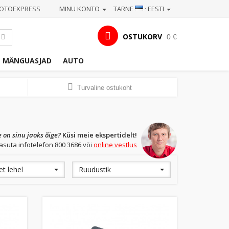
OTOEXPRESS
MINU KONTO
TARNE
· EESTI
OSTUKORV
0 €
MÄNGUASJAD
AUTO
Turvaline ostukoht
e on sinu jaoks õige?
Küsi meie ekspertidelt!
asuta infotelefon 800 3686 või
online vestlus
t lehel
Ruudustik