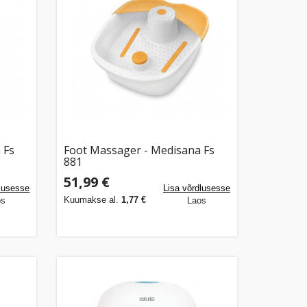
 Fs
Foot Massager - Medisana Fs
881
51,99 €
dlusesse
Lisa võrdlusesse
Kuumakse al.
1,77 €
os
Laos