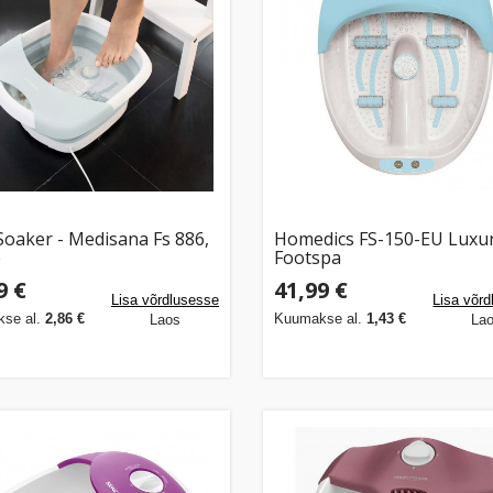
Soaker - Medisana Fs 886,
Homedics FS-150-EU Luxu
e
Footspa
9 €
41,99 €
Lisa võrdlusesse
Lisa võr
se al.
2,86 €
Kuumakse al.
1,43 €
Laos
La