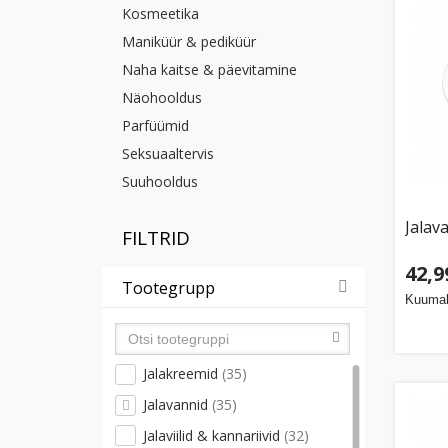
Kosmeetika
Maniküür & pediküür
Naha kaitse & päevitamine
Näohooldus
Parfüümid
Seksuaaltervis
Suuhooldus
Jalav
FILTRID
42,9
Tootegrupp
Kuumak
Jalakreemid
(35)
Jalavannid
(35)
Jalaviilid & kannariivid
(32)