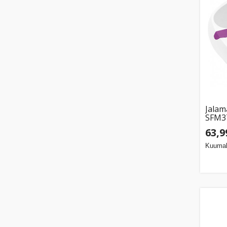
Jalam
SFM37
63,9
Kuumak